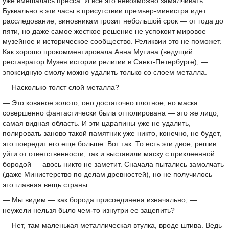
уже вмешалась пресса. И все это невозможно замалчивать.
Буквально в эти часы в присутствии премьер-министра идет
расследование; виновникам грозит небольшой срок — от года до
пяти, но даже самое жесткое решение не успокоит мировое
музейное и историческое сообщество. Реликвии это не поможет.
Как хорошо прокомментировала Анна Мутина (ведущий
реставратор Музея истории религии в Санкт-Петербурге), —
эпоксидную смолу можно удалить только со слоем металла.
— Насколько толст слой металла?
— Это кованое золото, оно достаточно плотное, но маска
совершенно фантастически была отполирована — это же лицо,
самая видная область. И эти царапины уже не удалить,
полировать заново такой памятник уже никто, конечно, не будет,
это повредит его еще больше. Вот так. То есть эти двое, решив
уйти от ответственности, так и выставили маску с приклеенной
бородой — авось никто не заметит. Сначала пытались замолчать
(даже Министерство по делам древностей), но не получилось —
это главная вещь страны.
— Мы видим — как борода присоединена изначально, —
неужели нельзя было чем-то изнутри ее зацепить?
— Нет, там маленькая металлическая втулка, вроде штива. Ведь