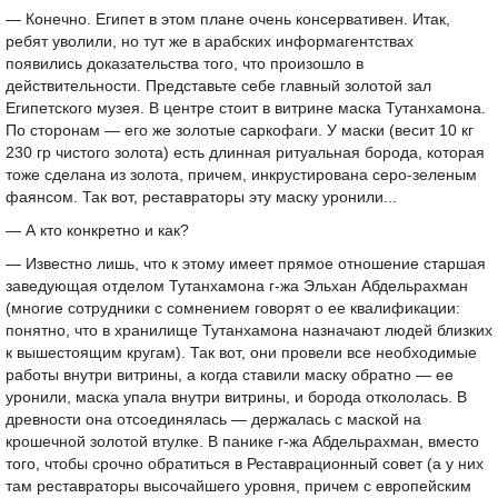
— Конечно. Египет в этом плане очень консервативен. Итак,
ребят уволили, но тут же в арабских информагентствах
появились доказательства того, что произошло в
действительности. Представьте себе главный золотой зал
Египетского музея. В центре стоит в витрине маска Тутанхамона.
По сторонам — его же золотые саркофаги. У маски (весит 10 кг
230 гр чистого золота) есть длинная ритуальная борода, которая
тоже сделана из золота, причем, инкрустирована серо-зеленым
фаянсом. Так вот, реставраторы эту маску уронили...
— А кто конкретно и как?
— Известно лишь, что к этому имеет прямое отношение старшая
заведующая отделом Тутанхамона г-жа Эльхан Абдельрахман
(многие сотрудники с сомнением говорят о ее квалификации:
понятно, что в хранилище Тутанхамона назначают людей близких
к вышестоящим кругам). Так вот, они провели все необходимые
работы внутри витрины, а когда ставили маску обратно — ее
уронили, маска упала внутри витрины, и борода откололась. В
древности она отсоединялась — держалась с маской на
крошечной золотой втулке. В панике г-жа Абдельрахман, вместо
того, чтобы срочно обратиться в Реставрационный совет (а у них
там реставраторы высочайшего уровня, причем с европейским