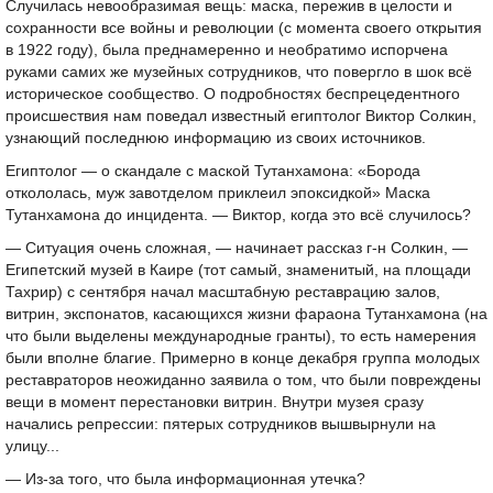
Случилась невообразимая вещь: маска, пережив в целости и
сохранности все войны и революции (с момента своего открытия
в 1922 году), была преднамеренно и необратимо испорчена
руками самих же музейных сотрудников, что повергло в шок всё
историческое сообщество. О подробностях беспрецедентного
происшествия нам поведал известный египтолог Виктор Солкин,
узнающий последнюю информацию из своих источников.
Египтолог — о скандале с маской Тутанхамона: «Борода
откололась, муж завотделом приклеил эпоксидкой» Маска
Тутанхамона до инцидента. — Виктор, когда это всё случилось?
— Ситуация очень сложная, — начинает рассказ г-н Солкин, —
Египетский музей в Каире (тот самый, знаменитый, на площади
Тахрир) с сентября начал масштабную реставрацию залов,
витрин, экспонатов, касающихся жизни фараона Тутанхамона (на
что были выделены международные гранты), то есть намерения
были вполне благие. Примерно в конце декабря группа молодых
реставраторов неожиданно заявила о том, что были повреждены
вещи в момент перестановки витрин. Внутри музея сразу
начались репрессии: пятерых сотрудников вышвырнули на
улицу...
— Из-за того, что была информационная утечка?