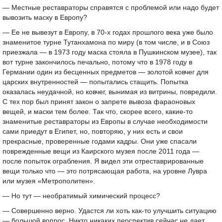
— Местные реставраторы справятся с проблемой или надо будет
вывозить маску в Европу?
— Ее не вывезут в Европу, в 70-х годах прошлого века уже было
знаменитое турне Тутанхамона по миру (в том числе, и в Союз
приезжала — в 1973 году маска стояла в Пушкинском музее), так
вот турне закончилось печально, потому что в 1978 году в
Германии один из бесценных предметов — золотой ковчег для
царских внутренностей — попытались стащить. Попытка
оказалась неудачной, но ковчег, вынимая из витрины, повредили.
С тех пор был принят закон о запрете вывоза фараоновых
вещей, и маски тем более. Так что, скорее всего, какие-то
знаменитые реставраторы из Европы в случае необходимости
сами приедут в Египет, но, повторяю, у них есть и свои
прекрасные, проверенные годами кадры. Они уже спасали
поврежденные вещи из Каирского музея после 2011 года —
после попыток ограбления. Я видел эти отреставрированные
вещи только что — это потрясающая работа, на уровне Лувра
или музея «Метрополитен».
— Но тут — необратимый химический процесс?
— Совершенно верно. Удастся ли хоть как-то улучшить ситуацию
— большой вопрос. Никто никаких перспектив сейчас не дает.