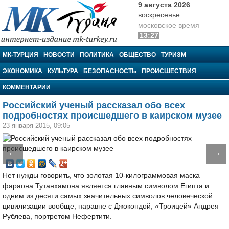
9 августа 2026
воскресенье
московское время
13:27
МК-Турция
МК-ТУРЦИЯ
НОВОСТИ
ПОЛИТИКА
ОБЩЕСТВО
ТУРИЗМ
ЭКОНОМИКА
КУЛЬТУРА
БЕЗОПАСНОСТЬ
ПРОИСШЕСТВИЯ
КОММЕНТАРИИ
Российский ученый рассказал обо всех
подробностях происшедшего в каирском музее
23 января 2015, 09:05
←
→
Нет нужды говорить, что золотая 10-килограммовая маска
фараона Тутанхамона является главным символом Египта и
одним из десяти самых значительных символов человеческой
цивилизации вообще, наравне с Джокондой, «Троицей» Андрея
Рублева, портретом Нефертити.