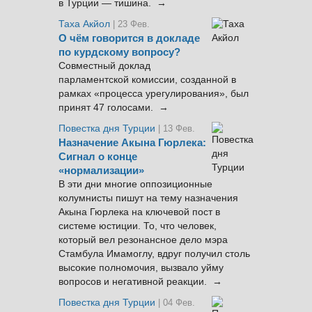
в Турции — тишина. →
Таха Акйол
| 23 Фев.
О чём говорится в докладе
по курдскому вопросу?
Совместный доклад
парламентской комиссии, созданной в
рамках «процесса урегулирования», был
принят 47 голосами. →
Повестка дня Турции
| 13 Фев.
Назначение Акына Гюрлека:
Сигнал о конце
«нормализации»
В эти дни многие оппозиционные
колумнисты пишут на тему назначения
Акына Гюрлека на ключевой пост в
системе юстиции. То, что человек,
который вел резонансное дело мэра
Стамбула Имамоглу, вдруг получил столь
высокие полномочия, вызвало уйму
вопросов и негативной реакции. →
Повестка дня Турции
| 04 Фев.