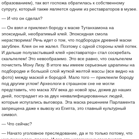
образованием), так вот госпожа обратилась к собственному
супругу, который также является одним из реставраторов в музее.
— И что он сделал?
— Он взял и приклеил бороду к маске Тутанхамона на
эпоксидный, необратимый клей. Эпоксидная смола
нерастворима! Речь идет о том, что подбородок древней маски
загублен. Клея он не жалел. Поэтому с одной стороны клей потек.
И дальше полузастывший клей «реставратор» стал соскребать
скальпелем! Это невообразимо. Это все равно, что скальпелем
почистить Мону Лизу. В итоге мы имеем серьезные царапины на
подбородке и большой слой жуткой желтой массы (все видно на
фото) между маской и бородой. Мало того — приклеили бороду
под другим углом! Археологи в страшном сне не могли
представить, что маска XIV века до новой эры, дожив до наших
дней, пострадает из-за двух неквалифицированных людей,
которые испугались выговора. Эта маска решением Парламента
запрещена даже к вывозу из Египта, это главный культурный
символ.
— Что сейчас?
— Начато уголовное преследование, да и то только потому, что