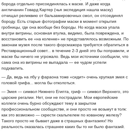
борода отдельно присоединялась к маске. И даже когда
англичанин Говард Картер (чья экспедиция нашла маску)
отчищал реликвию от бальзамировочных смол, он отсоединял
бороду. Есть старые фотографии маски в момент открытия
гробницы, где она вообще без бороды. Но когда маска упала
внутри витрины, основная втулка, видимо, была повреждена, и
восстановить ее «на коленке» не представлялось возможным. По
законам музея после такого форсмажора требуется обратиться в
Реставрационный совет... в течение 2-3 дней это бы поправили, и
маске бы ничего не угрожало. Ведь мои источники сообщили, что
сама она из витрины не выпадала — ее чудом успели
подхватить.
— Да, ведь на лбу у фараона тоже «сидит» очень хрупкая змея с
головой грифа... могла бы отколоться.
— Змея — символ Нижнего Египта, гриф — символ Верхнего, это
царские регалии. Нет, они не пострадали. Мои европейские
коллеги очень бурно обсуждают тему в закрытом
профессиональном сообществе, и они просто не возьмут в толк:
как это возможно — скрести скальпелем по кованому железу?
Такого просто не бывает даже в страшных фантазиях! Но
реальность оказалась страшнее каких бы то ни было фантазий.