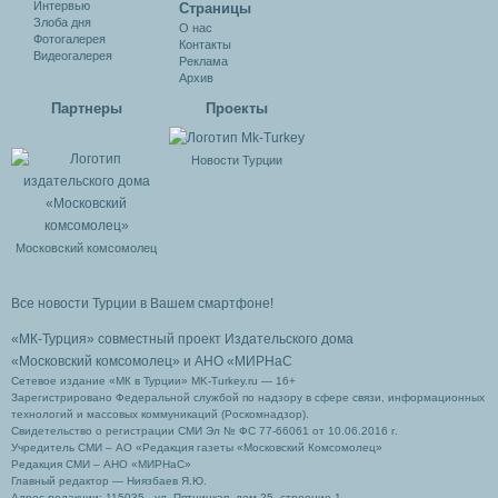
Интервью
Cтраницы
Злоба дня
О нас
Фотогалерея
Контакты
Видеогалерея
Реклама
Архив
Партнеры
Проекты
Новости Турции
Московский комсомолец
Все новости Турции в Вашем смартфоне!
«МК-Турция» совместный проект Издательского дома
«Московский комсомолец»
и АНО «МИРНаС
Сетевое издание «МК в Турции» MK-Turkey.ru — 16+
Зарегистрировано Федеральной службой по надзору в сфере связи, информационных
технологий и массовых коммуникаций (Роскомнадзор).
Свидетельство о регистрации СМИ Эл № ФС 77-66061 от 10.06.2016 г.
Учредитель СМИ – АО «Редакция газеты «Московский Комсомолец»
Редакция СМИ – АНО «МИРНаС»
Главный редактор — Ниязбаев Я.Ю.
Адрес редакции: 115035 , ул. Пятницкая, дом 25, строение 1.