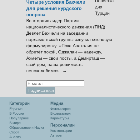
Четыре условия Бахчели
для решения курдского
вопроса
Во вторник лидер Партии
националистического движения (ПНД)
Девлет Бахчели на заседании
парламентской группы озвучил ключевую
формулировку: «Пока Анатолия не
обретёт покой, Оджалан — надежду,
Ахметы — свои посты, а Демирташ —
свой дом, наша решимость
непоколебима». →
Категории
Медиа
Евразия
Фотогалерея
В России
Видеогалеря
Популярное
Карикатуры
В мире
Персоналии
Образование и Наука
Комментарии
Спорт
Авторы
Анализ