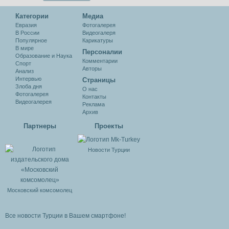
Категории
Медиа
Евразия
Фотогалерея
В России
Видеогалеря
Популярное
Карикатуры
В мире
Персоналии
Образование и Наука
Комментарии
Спорт
Авторы
Анализ
Интервью
Cтраницы
Злоба дня
О нас
Фотогалерея
Контакты
Видеогалерея
Реклама
Архив
Партнеры
Проекты
Новости Турции
Московский комсомолец
Все новости Турции в Вашем смартфоне!