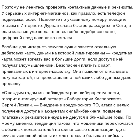
Поэтому не ленитесь проверять контактные данные и реквизиты.
У серьезных интернет-магазинов, как правило, есть телефон
поддержки, офис. Позвоните по указанному номеру, поищите
отзывы в Интернете. Дурная слава быстро расходится в Сети, и
если магазин уже когда-то повел себя недобросовестно,
цифровой след наверняка остался.
Вообще для интернет-покупок лучше завести отдельную
дебетовую карту, деньги на которой лимитированы — кредитная
карта может вогнать вас в большие долги, если доступ к ней
получат злоумышленники. Безопасней платить с карт,
привязанных к интернет-кошельку. Они позволяют оплачивать
покупки картой, не предоставляя о ней каких-либо данных даже
продавцу.
«С каждым годом мы наблюдаем рост киберпреступности, —
говорит антивирусный эксперт «Лаборатории Касперского»
Сергей Ложкин. — Внедрение вредоносного ПО, атаки с целью
получения доступа к аккаунтам онлайн-банкинга, подмены
платежных реквизитов никуда не денутся в ближайшие годы. По
моему мнению, тенденция такова, что мошенники переключатся
с обычных пользователей на финансовые организации, где в
случае успешной аферы их ждет гораздо большая прибыль.