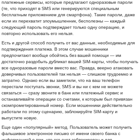
платежные сервисы, которые предлагают одноразовые пароли
(те, что приходят в SMS или генерируются специальным
бесплатным приложением для смартфона). Такие пароли, даже
если их перехватит злоумышленник, бесполезны — каждый
следующий пароль подтверждает только одну операцию, и
повторно использовать его нельзя.
Есть и другой способ получить от вас данные, необходимые для
подтверждения платежа. В этом случае мошенники
предпочитают вообще обойтись без вашей помощи — им
достаточно раздобыть дубликат вашей SIM-карты, чтобы получать
все одноразовые пароли вместо вас. Правда, веерно атаковать
доверчивых пользователей так нельзя — слишком трудоемко и
затратно. Однако если вы заметили, что на ваш телефон
перестали поступать звонки, SMS и вы ни с кем не можете
связаться — сразу звоните в банк или платежный сервис и
останавливайте операции со счетами, к которым был привязан
скомпрометированный номер. Если мошенники действительно
работали по этому сценарию, заблокируйте SIM-карту и
выпустите новую.
Еще один «популярный» метод. Пользователь может получить
фальшивое электронное письмо от имени своего банка с
информацией о том, что его счет заблокирован и для