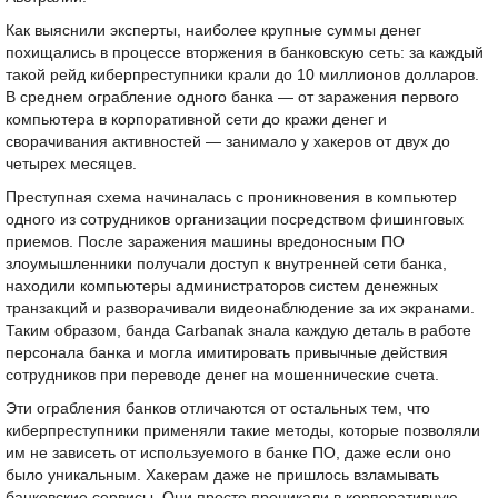
Как выяснили эксперты, наиболее крупные суммы денег
похищались в процессе вторжения в банковскую сеть: за каждый
такой рейд киберпреступники крали до 10 миллионов долларов.
В среднем ограбление одного банка — от заражения первого
компьютера в корпоративной сети до кражи денег и
сворачивания активностей — занимало у хакеров от двух до
четырех месяцев.
Преступная схема начиналась с проникновения в компьютер
одного из сотрудников организации посредством фишинговых
приемов. После заражения машины вредоносным ПО
злоумышленники получали доступ к внутренней сети банка,
находили компьютеры администраторов систем денежных
транзакций и разворачивали видеонаблюдение за их экранами.
Таким образом, банда Carbanak знала каждую деталь в работе
персонала банка и могла имитировать привычные действия
сотрудников при переводе денег на мошеннические счета.
Эти ограбления банков отличаются от остальных тем, что
киберпреступники применяли такие методы, которые позволяли
им не зависеть от используемого в банке ПО, даже если оно
было уникальным. Хакерам даже не пришлось взламывать
банковские сервисы. Они просто проникали в корпоративную