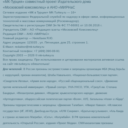
«МК-Турция» совместный проект Издательского дома
«Московский комсомолец»
и АНО «МИРНаС
Сетевое издание «МК в Турции» MK-Turkey.ru — 16+
Зарегистрировано Федеральной службой по надзору в сфере связи, информационных
технологий и массовых коммуникаций (Роскомнадзор).
Свидетельство о регистрации СМИ Эл № ФС 77-66061 от 10.06.2016 г.
Учредитель СМИ – АО «Редакция газеты «Московский Комсомолец»
Редакция СМИ – АНО «МИРНаС»
Главный редактор — Ниязбаев Я.Ю.
Адрес редакции: 115035 , ул. Пятницкая, дом 25, строение 1.
Е-Маил: redaktor@mk-turkey.ru
Контактный телефон: +7 (499) 390-08-91
Copyright 2003 — 2026 © mk-turkey.ru
Все права защищены. При использовании и цитировании материалов активная ссылка
на сайт mk-turkey.ru обязательна!
Для читателей
: В России признаны экстремистскими и запрещены организации ФБК (Фонд борьбы
с коррупцией, признан иноагентом), Штабы Навального, «Национал-большевистская партия»,
«Свидетели Иеговы», «Армия воли народа», «Русский общенациональный союз», «Движение
против нелегальной иммиграции», «Правый сектор», УНА-УНСО, УПА, «Тризуб им. Степана
Бандеры», «Мизантропик дивижн», «Меджлис крымскотатарского народа», движение
«Артподготовка», общероссийская политическая партия «Воля», АУЕ, батальоны «Азов» и Айдар″.
Признаны террористическими и запрещены: «Движение Талибан», «Имарат Кавказ», «Исламское
государство» (ИГ, ИГИЛ), Джебхад-ан-Нусра, «АУМ Синрике», «Братья-мусульмане», «Аль-Каида
в странах исламского Магриба», «Сеть», «Колумбайн». В РФ признана нежелательной
деятельность «Открытой России», издания «Проект Медиа». СМИ-иноагентами признаны: