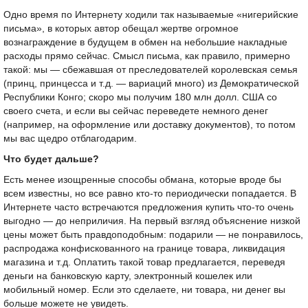
Одно время по Интернету ходили так называемые «нигерийские
письма», в которых автор обещал жертве огромное
вознаграждение в будущем в обмен на небольшие накладные
расходы прямо сейчас. Смысл письма, как правило, примерно
такой: мы — сбежавшая от преследователей королевская семья
(принц, принцесса и т.д. — вариаций много) из Демократической
Республики Конго; скоро мы получим 180 млн долл. США со
своего счета, и если вы сейчас переведете немного денег
(например, на оформление или доставку документов), то потом
мы вас щедро отблагодарим.
Что будет дальше?
Есть менее изощренные способы обмана, которые вроде бы
всем известны, но все равно кто-то периодически попадается. В
Интернете часто встречаются предложения купить что-то очень
выгодно — до неприличия. На первый взгляд объяснение низкой
цены может быть правдоподобным: подарили — не понравилось,
распродажа конфискованного на границе товара, ликвидация
магазина и т.д. Оплатить такой товар предлагается, переведя
деньги на банковскую карту, электронный кошелек или
мобильный номер. Если это сделаете, ни товара, ни денег вы
больше можете не увидеть.