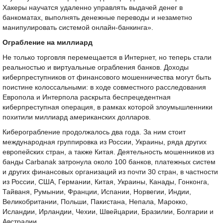
Хакеры научатся удаленно управлять выдачей денег в
банкоматах, выполнять денежные переводы и незаметно
манипулировать системой онлайн-банкинга».
Ограбление на миллиард
Не только торговля перемещается в Интернет, но теперь стали
реальностью и виртуальные ограбления банков. Доходы
киберпреступников от финансового мошенничества могут быть
поистине колоссальными: в ходе совместного расследования
Европола и Интерпола раскрыта беспрецедентная
киберпреступная операция, в рамках которой злоумышленники
похитили миллиард американских долларов.
Киберограбление продолжалось два года. За ним стоит
международная группировка из России, Украины, ряда других
европейских стран, а также Китая. Деятельность мошенников из
банды Carbanak затронула около 100 банков, платежных систем
и других финансовых организаций из почти 30 стран, в частности
из России, США, Германии, Китая, Украины, Канады, Гонконга,
Тайваня, Румынии, Франции, Испании, Норвегии, Индии,
Великобритании, Польши, Пакистана, Непала, Марокко,
Исландии, Ирландии, Чехии, Швейцарии, Бразилии, Болгарии и
Австралии.