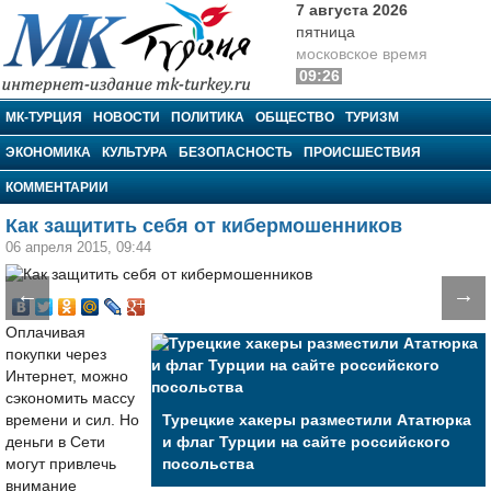
7 августа 2026
пятница
московское время
09:26
МК-Турция
МК-ТУРЦИЯ
НОВОСТИ
ПОЛИТИКА
ОБЩЕСТВО
ТУРИЗМ
ЭКОНОМИКА
КУЛЬТУРА
БЕЗОПАСНОСТЬ
ПРОИСШЕСТВИЯ
КОММЕНТАРИИ
Как защитить себя от кибермошенников
06 апреля 2015, 09:44
←
→
Оплачивая
покупки через
Интернет, можно
сэкономить массу
времени и сил. Но
Турецкие хакеры разместили Ататюрка
деньги в Сети
и флаг Турции на сайте российского
могут привлечь
посольства
внимание