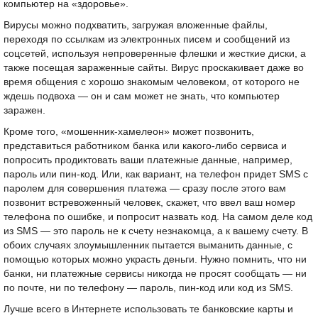
компьютер на «здоровье».
Вирусы можно подхватить, загружая вложенные файлы,
переходя по ссылкам из электронных писем и сообщений из
соцсетей, используя непроверенные флешки и жесткие диски, а
также посещая зараженные сайты. Вирус проскакивает даже во
время общения с хорошо знакомым человеком, от которого не
ждешь подвоха — он и сам может не знать, что компьютер
заражен.
Кроме того, «мошенник-хамелеон» может позвонить,
представиться работником банка или какого-либо сервиса и
попросить продиктовать ваши платежные данные, например,
пароль или пин-код. Или, как вариант, на телефон придет SMS с
паролем для совершения платежа — сразу после этого вам
позвонит встревоженный человек, скажет, что ввел ваш номер
телефона по ошибке, и попросит назвать код. На самом деле код
из SMS — это пароль не к счету незнакомца, а к вашему счету. В
обоих случаях злоумышленник пытается выманить данные, с
помощью которых можно украсть деньги. Нужно помнить, что ни
банки, ни платежные сервисы никогда не просят сообщать — ни
по почте, ни по телефону — пароль, пин-код или код из SMS.
Лучше всего в Интернете использовать те банковские карты и