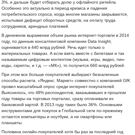
3%, и дальше будет отбирать долю у офлайного ритейла.
Особенно это актуально в период кризиса и падения
потребительского спроса, когда многие магазины закрываются,
испытывая дефицит оборотных средств, на оплату труда
сотрудников, арендных платежей.
В денежном выражении объем рынка интернет-торговли в 2014
году, по данным консалтинговой компании Data Insight,
оценивается в 440 млрд рублей. Речь идет только о
материальных товарах. А если взять вместе с билетами и так
называемым цифровым контентом (музыка, игры, видео, пин-
коды, скрипты, и т.д. — «МК»), то получится 660 млрд рублей.
При этом все больше покупателей выбирают безналичные
способы расчета. «Яндекс. Маркет» совместно с компанией GfK
провел масштабный опрос среди интернет-покупателей.
Выяснилось, что 48% респондентов, заказывавших в прошлом
году товары на торговых порталах, сразу оплачивали их
банковской картой. В 2013 году таких было 36%. Основными
инструментами для покупок в Глобальной сети по-прежнему
остаются компьютеры и ноутбуки, а не смартфоны или
планшеты.
Половина онлайн-покупателей хотя бы раз за последний год