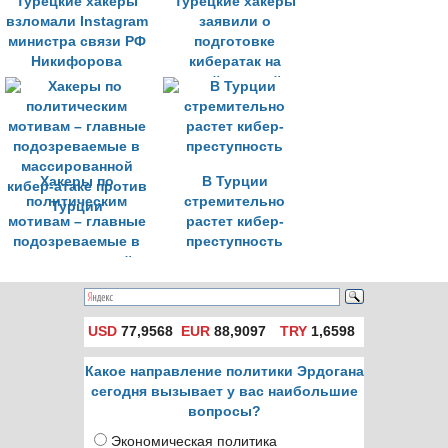
Турецкие хакеры
Турецкие хакеры
взломали Instagram
заявили о
министра связи РФ
подготовке
Никифорова
кибератак на
российские сайты
Хакеры по
В Турции
политическим
стремительно
мотивам – главные
растет кибер-
подозреваемые в
преступность
массированной
кибер-атаке против
Турции
USD
77,9568
EUR
88,9097
TRY
1,6598
Какое направление политики Эрдогана
сегодня вызывает у вас наибольшие
вопросы?
Экономическая политика