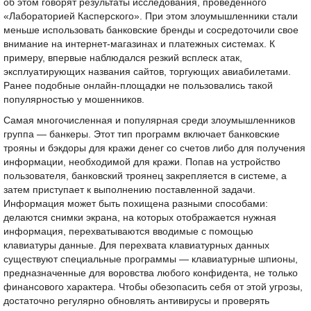
об этом говорят результаты исследования, проведенного
«Лабораторией Касперского». При этом злоумышленники стали
меньше использовать банковские бренды и сосредоточили свое
внимание на интернет-магазинах и платежных системах. К
примеру, впервые наблюдался резкий всплеск атак,
эксплуатирующих названия сайтов, торгующих авиабилетами.
Ранее подобные онлайн-площадки не пользовались такой
популярностью у мошенников.
Самая многочисленная и популярная среди злоумышленников
группа — банкеры. Этот тип программ включает банковские
трояны и бэкдоры для кражи денег со счетов либо для получения
информации, необходимой для кражи. Попав на устройство
пользователя, банковский троянец закрепляется в системе, а
затем приступает к выполнению поставленной задачи.
Информация может быть похищена разными способами:
делаются снимки экрана, на которых отображается нужная
информация, перехватываются вводимые с помощью
клавиатуры данные. Для перехвата клавиатурных данных
существуют специальные программы — клавиатурные шпионы,
предназначенные для воровства любого конфидента, не только
финансового характера. Чтобы обезопасить себя от этой угрозы,
достаточно регулярно обновлять антивирусы и проверять