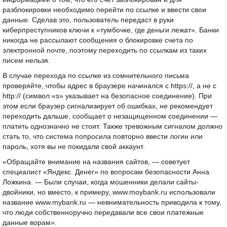
разблокировки необходимо перейти по ссылке и ввести свои
данные. Сделав это, пользователь передаст в руки
киберпреступников ключи к «тумбочке, где деньги лежат». Банки
никогда не рассылают сообщения о блокировке счета по
электронной почте, поэтому переходить по ссылкам из таких
писем нельзя.
В случае перехода по ссылке из сомнительного письма
проверяйте, чтобы адрес в браузере начинался с https://, а не с
http:// (символ «s» указывает на безопасное соединение). При
этом если браузер сигнализирует об ошибках, не рекомендует
переходить дальше, сообщает о незащищенном соединении —
платить однозначно не стоит. Также тревожным сигналом должно
стать то, что система попросила повторно ввести логин или
пароль, хотя вы не покидали свой аккаунт.
«Обращайте внимание на названия сайтов, — советует
специалист «Яндекс. Денег» по вопросам безопасности Анна
Ложкина. — Были случаи, когда мошенники делали сайты-
двойники, но вместо, к примеру, www.moybank.ru использовали
название www.mybank.ru — невнимательность приводила к тому,
что люди собственноручно передавали все свои платежные
данные ворам».