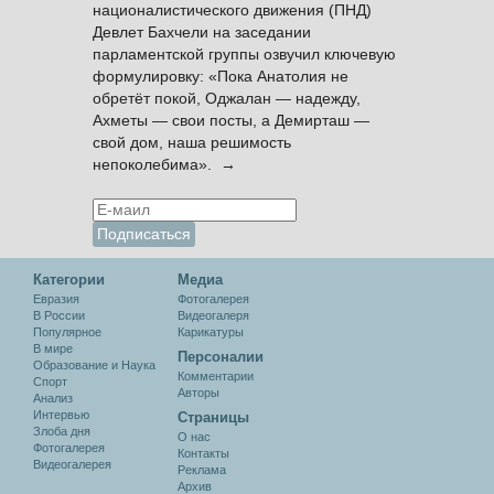
националистического движения (ПНД)
Девлет Бахчели на заседании
парламентской группы озвучил ключевую
формулировку: «Пока Анатолия не
обретёт покой, Оджалан — надежду,
Ахметы — свои посты, а Демирташ —
свой дом, наша решимость
непоколебима». →
Категории
Медиа
Евразия
Фотогалерея
В России
Видеогалеря
Популярное
Карикатуры
В мире
Персоналии
Образование и Наука
Комментарии
Спорт
Авторы
Анализ
Интервью
Cтраницы
Злоба дня
О нас
Фотогалерея
Контакты
Видеогалерея
Реклама
Архив