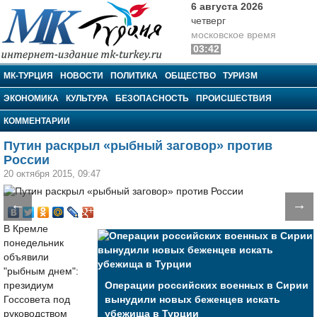
6 августа 2026
четверг
московское время
03:42
МК-Турция
МК-ТУРЦИЯ
НОВОСТИ
ПОЛИТИКА
ОБЩЕСТВО
ТУРИЗМ
ЭКОНОМИКА
КУЛЬТУРА
БЕЗОПАСНОСТЬ
ПРОИСШЕСТВИЯ
КОММЕНТАРИИ
Путин раскрыл «рыбный заговор» против
России
20 октября 2015, 09:47
←
→
В Кремле
понедельник
объявили
"рыбным днем":
президиум
Операции российских военных в Сирии
Госсовета под
вынудили новых беженцев искать
руководством
убежища в Турции