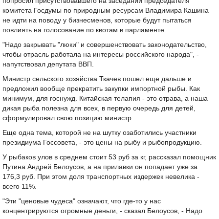
попросил присутствовавшего на заседании председателя
комитета Госдумы по природным ресурсам Владимира Кашина
не идти на поводу у бизнесменов, которые будут пытаться
повлиять на голосование по квотам в парламенте.
"Надо закрывать "люки" и совершенствовать законодательство,
чтобы отрасль работала на интересы российского народа", -
напутствовал депутата ВВП.
Министр сельского хозяйства Ткачев пошел еще дальше и
предложил вообще прекратить закупки импортной рыбы. Как
минимум, для госнужд. Китайская телапия - это отрава, а наша
дикая рыба полезна для всех, в первую очередь для детей,
сформулировал свою позицию министр.
Еще одна тема, которой не на шутку озаботились участники
президиума Госсовета, - это цены на рыбу и рыбопродукцию.
У рыбаков улов в среднем стоит 53 руб за кг, рассказал помощник
Путина Андрей Белоусов, а на прилавки он попадает уже за
176,3 руб. При этом доля транспортных издержек невелика -
всего 11%.
"Эти "ценовые чудеса" означают, что где-то у нас
концентрируются огромные деньги, - сказал Белоусов, - Надо