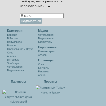
свой дом, наша решимость
непоколебима». →
Категории
Медиа
Евразия
Фотогалерея
В России
Видеогалеря
Популярное
Карикатуры
В мире
Персоналии
Образование и Наука
Комментарии
Спорт
Авторы
Анализ
Интервью
Cтраницы
Злоба дня
О нас
Фотогалерея
Контакты
Видеогалерея
Реклама
Архив
Партнеры
Проекты
Новости Турции