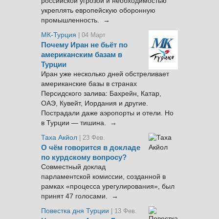
российской угрозой и необходимостью
укреплять европейскую оборонную
промышленность. →
МК-Турция
| 04 Март
Почему Иран не бьёт по
американским базам в
Турции
Иран уже несколько дней обстреливает
американские базы в странах
Персидского залива: Бахрейн, Катар,
ОАЭ, Кувейт, Иордания и другие.
Пострадали даже аэропорты и отели. Но
в Турции — тишина. →
Таха Акйол
| 23 Фев.
О чём говорится в докладе
по курдскому вопросу?
Совместный доклад
парламентской комиссии, созданной в
рамках «процесса урегулирования», был
принят 47 голосами. →
Повестка дня Турции
| 13 Фев.