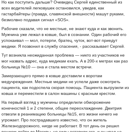
Но как поступить дальше? Очевидец Сергей единственный из
всех водителей легковушек остановился, увидев, как
гастарбайтеры (правда, славянской внешности) машут руками,
безмолвно подавая сигнал «SOS».
Рабочие сказали, что не местные, не знают куда и как звонить.
Мужчина уже лежал в ковше, был в сознании. Один рабочий его
успокаивал — мол, потерпи, братец, чуток, вот-вот приедут
медики. Я позвонил в службу спасения, - рассказывает Сергей.
Тут возникла неожиданная проблема — никто из участников не
мог назвать адрес, куда медикам ехать. А в 200-х метрах как раз
больница №10 — она и стала местом встречи.
Замерзающего прямо в ковше доставили к воротам
медучреждения. Местные медики не успели даже осмотреть
пациента, как подоспела скорая помощь. Пациента выгрузили из
ковша и переместили в салон машины с красным крестом.
На первый взгляд у мужчины определили обморожение
конечностей 1 и 2 степени, общее переохлаждение. Дмитрия
отвезли в реанимацию больницы №15, его жизни ничего не
угрожает. Про пострадавшего известно, что он житель
Железнодорожного, нигде не работает. В тот день он решил
пешком дойти до Москвы, но силы оставили его, и он упал на