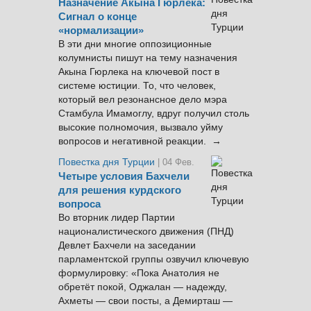
Назначение Акына Гюрлека:
Сигнал о конце
«нормализации»
В эти дни многие оппозиционные
колумнисты пишут на тему назначения
Акына Гюрлека на ключевой пост в
системе юстиции. То, что человек,
который вел резонансное дело мэра
Стамбула Имамоглу, вдруг получил столь
высокие полномочия, вызвало уйму
вопросов и негативной реакции. →
Повестка дня Турции
| 04 Фев.
Четыре условия Бахчели
для решения курдского
вопроса
Во вторник лидер Партии
националистического движения (ПНД)
Девлет Бахчели на заседании
парламентской группы озвучил ключевую
формулировку: «Пока Анатолия не
обретёт покой, Оджалан — надежду,
Ахметы — свои посты, а Демирташ —