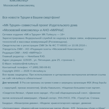
Московский комсомолец
Все новости Турции в Вашем смартфоне!
«МК-Турция» совместный проект Издательского дома
«Московский комсомолец»
и АНО «МИРНаС
Сетевое издание «МК в Турции» MK-Turkey.ru — 16+
Зарегистрировано Федеральной службой по надзору в сфере связи, информационных
технологий и массовых коммуникаций (Роскомнадзор).
Свидетельство о регистрации СМИ Эл № ФС 77-66061 от 10.06.2016 г.
Учредитель СМИ – АО «Редакция газеты «Московский Комсомолец»
Редакция СМИ – АНО «МИРНаС»
Главный редактор — Ниязбаев Я.Ю.
Адрес редакции: 115035 , ул. Пятницкая, дом 25, строение 1.
Е-Маил: redaktor@mk-turkey.ru
Контактный телефон: +7 (499) 390-08-91
Copyright 2003 — 2026 © mk-turkey.ru
Все права защищены. При использовании и цитировании материалов активная ссылка
на сайт mk-turkey.ru обязательна!
Для читателей
: В России признаны экстремистскими и запрещены организации ФБК (Фонд борьбы
с коррупцией, признан иноагентом), Штабы Навального, «Национал-большевистская партия»,
«Свидетели Иеговы», «Армия воли народа», «Русский общенациональный союз», «Движение
против нелегальной иммиграции», «Правый сектор», УНА-УНСО, УПА, «Тризуб им. Степана
Бандеры», «Мизантропик дивижн», «Меджлис крымскотатарского народа», движение
«Артподготовка», общероссийская политическая партия «Воля», АУЕ, батальоны «Азов» и Айдар″.