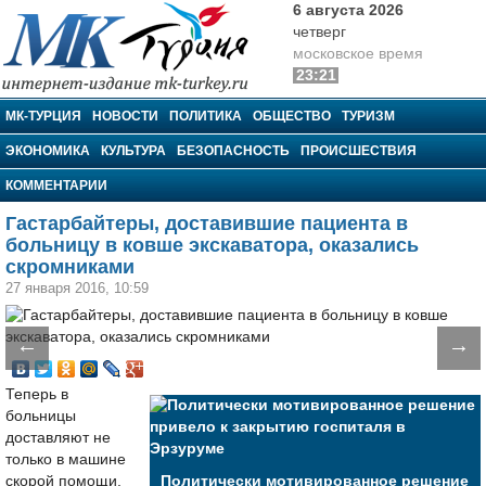
6 августа 2026
четверг
московское время
23:21
МК-Турция
МК-ТУРЦИЯ
НОВОСТИ
ПОЛИТИКА
ОБЩЕСТВО
ТУРИЗМ
ЭКОНОМИКА
КУЛЬТУРА
БЕЗОПАСНОСТЬ
ПРОИСШЕСТВИЯ
КОММЕНТАРИИ
Гастарбайтеры, доставившие пациента в
больницу в ковше экскаватора, оказались
скромниками
27 января 2016, 10:59
←
→
Теперь в
больницы
доставляют не
только в машине
скорой помощи,
Политически мотивированное решение