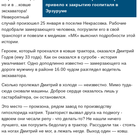
но и в ...ковше
привело к закрытию госпиталя в
экскаватора!
Эрзуруме
Невероятный
случай произошел 25 января в поселке Некрасовка. Рабочие
подобрали замерзающего человека, погрузили его в свой
транспорт и повезли к медикам. «МК» выяснил подробности этой
истории.
Героем, который проехался в ковше трактора, оказался Дмитрий
Годов (ему 33 года). Как он оказался в сугробе - история
умалчивает. Одно доподлинно известно — замерзающего на
дороге мужчину в районе 16.00 чудом разглядел водитель
экскаватора.
Сколько пролежал Дмитрий в холоде — неизвестно. Мимо туда-
сюда сновали машины. Доброе сердце оказалось лишь у
гастарбайтера, он остановился.
Это место — промзона, рядом завод по производству
гипохлорида натрия. Тракторист вызвал друга на подмогу -
вдвоем они чесали репу - что делать-то? Не нашли ничего
лучшего, как погрузить бедолагу в трактор. Рассудили так - стоять
на ногах Дмитрий не мог, а лежать негде. Выход один — ковш.