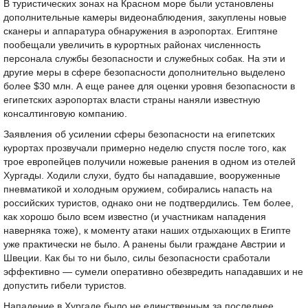
В туристических зонах на Красном море были установлены
дополнительные камеры видеонаблюдения, закуплены новые
сканеры и аппаратура обнаружения в аэропортах. Египтяне
пообещали увеличить в курортных районах численность
персонала службы безопасности и служебных собак. На эти и
другие меры в сфере безопасности дополнительно выделено
более $30 млн. А еще ранее для оценки уровня безопасности в
египетских аэропортах власти страны наняли известную
консалтинговую компанию.
Заявления об усилении сферы безопасности на египетских
курортах прозвучали примерно неделю спустя после того, как
трое европейцев получили ножевые ранения в одном из отелей
Хургады. Ходили слухи, будто бы нападавшие, вооруженные
пневматикой и холодным оружием, собирались напасть на
российских туристов, однако они не подтвердились. Тем более,
как хорошо было всем известно (и участникам нападения
наверняка тоже), к моменту атаки наших отдыхающих в Египте
уже практически не было. А ранены были граждане Австрии и
Швеции. Как бы то ни было, силы безопасности сработали
эффективно — сумели оперативно обезвредить нападавших и не
допустить гибели туристов.
Нападение в Хургаде было не единственным за последнее