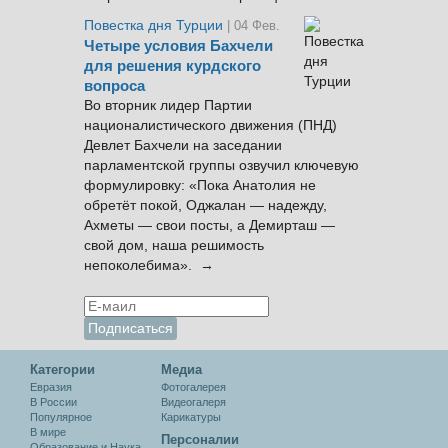
Повестка дня Турции
| 04 Фев.
Четыре условия Бахчели
для решения курдского
вопроса
Во вторник лидер Партии
националистического движения (ПНД)
Девлет Бахчели на заседании
парламентской группы озвучил ключевую
формулировку: «Пока Анатолия не
обретёт покой, Оджалан — надежду,
Ахметы — свои посты, а Демирташ —
свой дом, наша решимость
непоколебима». →
Категории
Медиа
Евразия
Фотогалерея
В России
Видеогалеря
Популярное
Карикатуры
В мире
Персоналии
Образование и Наука