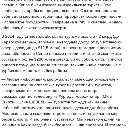
время: в Каире были атакованы израильские туристы (как
сообщалось, арабы по национальности). Ответственность на
себя взяли местные сторонники террористической группировки
«Исламское государство» (запрещена в РФ). К счастью, и здесь
обошлось без человеческих жертв.
В 2014 году Египет заработал на туризме около $7,2 млрд (до
«арабской весны», впрочем, ежегодный доход от туристической
сферы доходил до $12,5 млрд), а после трагедии с российским
авиалайнером на Синае прямые потери египетской экономики
составили более $280 млн в месяц. Само собой, отток туристов
привел к тому, что многие египтяне, так или иначе связанные с
турбизнесом, остались без работы.
— Любая информация, мало-мальски имеющая отношение к
возвращению на египетские курорты российских туристов,
воспринимается местным населением очень остро, —
рассказывает по телефону из Хургады координатор «МК в
Египте» Юлия ШЕВЕЛЬ. — Туристов тут ждут как манны
небесной, потому что почти все люди здесь сидят без работы.
Местные власти выделяют огромные деньги на усиление мер
безопасности. И это очень чувствуется. Мы недавно ездили на
машине в Каир: везде были блокпосты, шли проверки. И эти меры