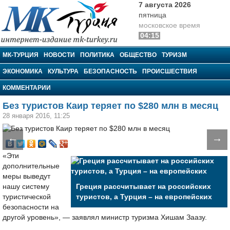
7 августа 2026
пятница
московское время
04:15
МК-Турция
МК-ТУРЦИЯ
НОВОСТИ
ПОЛИТИКА
ОБЩЕСТВО
ТУРИЗМ
ЭКОНОМИКА
КУЛЬТУРА
БЕЗОПАСНОСТЬ
ПРОИСШЕСТВИЯ
КОММЕНТАРИИ
Без туристов Каир теряет по $280 млн в месяц
28 января 2016, 11:25
←
→
«Эти
дополнительные
меры выведут
нашу систему
Греция рассчитывает на российских
туристической
туристов, а Турция – на европейских
безопасности на
другой уровень», — заявлял министр туризма Хишам Заазу.