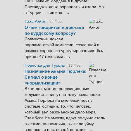
ОАЭ, Кувейт, Иордания и другие.
Пострадали даже аэропорты и отели. Но
в Турции — тишина. →
Таха Акйол
| 23 Фев.
О чём говорится в докладе
по курдскому вопросу?
Совместный доклад
парламентской комиссии, созданной в
рамках «процесса урегулирования», был
принят 47 голосами. →
Повестка дня Турции
| 13 Фев.
Назначение Акына Гюрлека:
Сигнал о конце
«нормализации»
В эти дни многие оппозиционные
колумнисты пишут на тему назначения
Акына Гюрлека на ключевой пост в
системе юстиции. То, что человек,
который вел резонансное дело мэра
Стамбула Имамоглу, вдруг получил столь
высокие полномочия, вызвало уйму
вопросов и негативной реакции. →