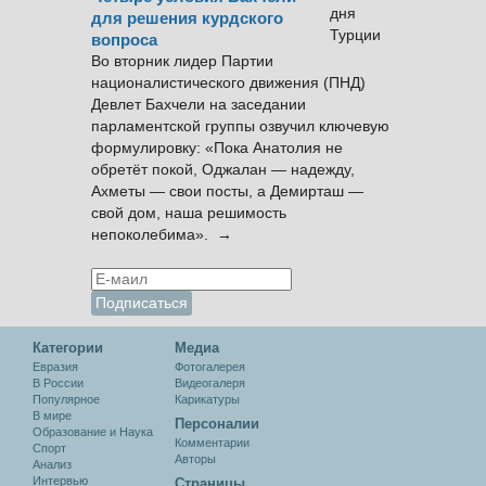
для решения курдского
вопроса
Во вторник лидер Партии
националистического движения (ПНД)
Девлет Бахчели на заседании
парламентской группы озвучил ключевую
формулировку: «Пока Анатолия не
обретёт покой, Оджалан — надежду,
Ахметы — свои посты, а Демирташ —
свой дом, наша решимость
непоколебима». →
Категории
Медиа
Евразия
Фотогалерея
В России
Видеогалеря
Популярное
Карикатуры
В мире
Персоналии
Образование и Наука
Комментарии
Спорт
Авторы
Анализ
Интервью
Cтраницы