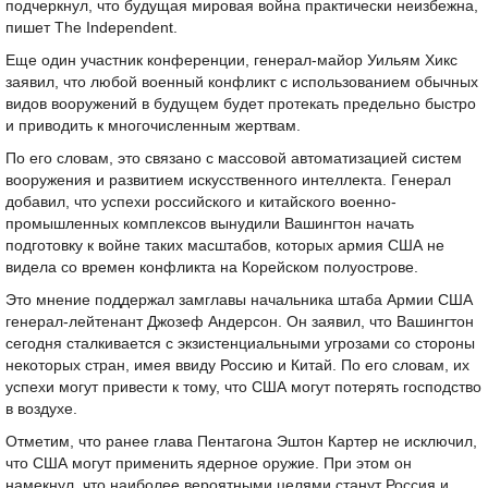
подчеркнул, что будущая мировая война практически неизбежна,
пишет The Independent.
Еще один участник конференции, генерал-майор Уильям Хикс
заявил, что любой военный конфликт с использованием обычных
видов вооружений в будущем будет протекать предельно быстро
и приводить к многочисленным жертвам.
По его словам, это связано с массовой автоматизацией систем
вооружения и развитием искусственного интеллекта. Генерал
добавил, что успехи российского и китайского военно-
промышленных комплексов вынудили Вашингтон начать
подготовку к войне таких масштабов, которых армия США не
видела со времен конфликта на Корейском полуострове.
Это мнение поддержал замглавы начальника штаба Армии США
генерал-лейтенант Джозеф Андерсон. Он заявил, что Вашингтон
сегодня сталкивается с экзистенциальными угрозами со стороны
некоторых стран, имея ввиду Россию и Китай. По его словам, их
успехи могут привести к тому, что США могут потерять господство
в воздухе.
Отметим, что ранее глава Пентагона Эштон Картер не исключил,
что США могут применить ядерное оружие. При этом он
намекнул, что наиболее вероятными целями станут Россия и