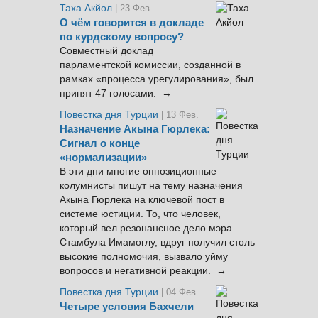
Таха Акйол
| 23 Фев.
О чём говорится в докладе
по курдскому вопросу?
Совместный доклад
парламентской комиссии, созданной в
рамках «процесса урегулирования», был
принят 47 голосами. →
Повестка дня Турции
| 13 Фев.
Назначение Акына Гюрлека:
Сигнал о конце
«нормализации»
В эти дни многие оппозиционные
колумнисты пишут на тему назначения
Акына Гюрлека на ключевой пост в
системе юстиции. То, что человек,
который вел резонансное дело мэра
Стамбула Имамоглу, вдруг получил столь
высокие полномочия, вызвало уйму
вопросов и негативной реакции. →
Повестка дня Турции
| 04 Фев.
Четыре условия Бахчели