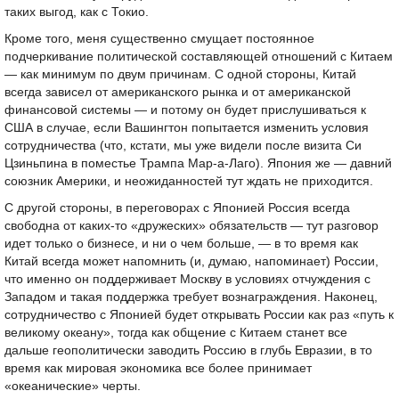
таких выгод, как с Токио.
Кроме того, меня существенно смущает постоянное
подчеркивание политической составляющей отношений с Китаем
— как минимум по двум причинам. С одной стороны, Китай
всегда зависел от американского рынка и от американской
финансовой системы — и потому он будет прислушиваться к
США в случае, если Вашингтон попытается изменить условия
сотрудничества (что, кстати, мы уже видели после визита Си
Цзиньпина в поместье Трампа Мар-а-Лаго). Япония же — давний
союзник Америки, и неожиданностей тут ждать не приходится.
С другой стороны, в переговорах с Японией Россия всегда
свободна от каких-то «дружеских» обязательств — тут разговор
идет только о бизнесе, и ни о чем больше, — в то время как
Китай всегда может напомнить (и, думаю, напоминает) России,
что именно он поддерживает Москву в условиях отчуждения с
Западом и такая поддержка требует вознаграждения. Наконец,
сотрудничество с Японией будет открывать России как раз «путь к
великому океану», тогда как общение с Китаем станет все
дальше геополитически заводить Россию в глубь Евразии, в то
время как мировая экономика все более принимает
«океанические» черты.