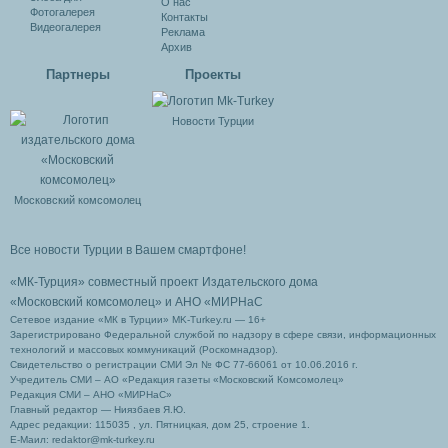
О нас
Фотогалерея
Контакты
Видеогалерея
Реклама
Архив
Партнеры
Проекты
Новости Турции
Московский комсомолец
Все новости Турции в Вашем смартфоне!
«МК-Турция» совместный проект Издательского дома
«Московский комсомолец»
и АНО «МИРНаС
Сетевое издание «МК в Турции» MK-Turkey.ru — 16+
Зарегистрировано Федеральной службой по надзору в сфере связи, информационных
технологий и массовых коммуникаций (Роскомнадзор).
Свидетельство о регистрации СМИ Эл № ФС 77-66061 от 10.06.2016 г.
Учредитель СМИ – АО «Редакция газеты «Московский Комсомолец»
Редакция СМИ – АНО «МИРНаС»
Главный редактор — Ниязбаев Я.Ю.
Адрес редакции: 115035 , ул. Пятницкая, дом 25, строение 1.
Е-Маил: redaktor@mk-turkey.ru