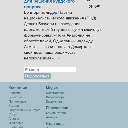
для решения курдского
вопроса
Во вторник лидер Партии
националистического движения (ПНД)
Девлет Бахчели на заседании
парламентской группы озвучил ключевую
формулировку: «Пока Анатолия не
обретёт покой, Оджалан — надежду,
Ахметы — свои посты, а Демирташ —
свой дом, наша решимость
непоколебима». →
Категории
Медиа
Евразия
Фотогалерея
В России
Видеогалеря
Популярное
Карикатуры
В мире
Персоналии
Образование и Наука
Комментарии
Спорт
Авторы
Анализ
Интервью
Cтраницы
Злоба дня