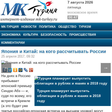
7 августа 2026
пятница
московское время
00:47
МК-Турция
МК-ТУРЦИЯ
НОВОСТИ
ПОЛИТИКА
ОБЩЕСТВО
ТУРИЗМ
ЭКОНОМИКА
КУЛЬТУРА
БЕЗОПАСНОСТЬ
ПРОИСШЕСТВИЯ
КОММЕНТАРИИ
Япония и Китай: на кого рассчитывать России
25 апреля 2017, 09:32
←
→
На днях в Россию
прибывает
японский премьер
Синдзо Абэ — и,
Турция планирует выпустить
судя по всему, его
облигации в рублях и юанях в 2018
встречи в Кремле
году
(а это будет уже
третья российско-японская встреча на высшем уровне) могут