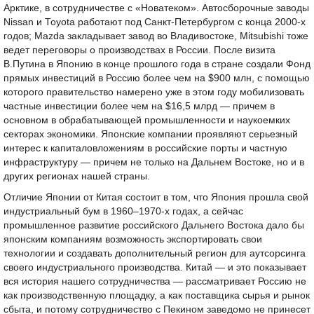
Арктике, в сотрудничестве с «Новатеком». Автосборочные заводы
Nissan и Toyota работают под Санкт-Петербургом с конца 2000-х
годов; Mazda закладывает завод во Владивостоке, Mitsubishi тоже
ведет переговоры о производствах в России. После визита
В.Путина в Японию в конце прошлого года в стране создали Фонд
прямых инвестиций в Россию более чем на $900 млн, с помощью
которого правительство намерено уже в этом году мобилизовать
частные инвестиции более чем на $16,5 млрд — причем в
основном в обрабатывающей промышленности и наукоемких
секторах экономики. Японские компании проявляют серьезный
интерес к капиталовложениям в российские порты и частную
инфраструктуру — причем не только на Дальнем Востоке, но и в
других регионах нашей страны.
Отличие Японии от Китая состоит в том, что Япония прошла свой
индустриальный бум в 1960–1970-х годах, а сейчас
промышленное развитие российского Дальнего Востока дало бы
японским компаниям возможность экспортировать свои
технологии и создавать дополнительный регион для аутсорсинга
своего индустриального производства. Китай — и это показывает
вся история нашего сотрудничества — рассматривает Россию не
как производственную площадку, а как поставщика сырья и рынок
сбыта, и потому сотрудничество с Пекином заведомо не принесет