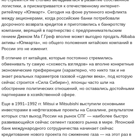
логистики, а присматривается к отечественному интернет-
ритейлеру «Юлмарт». Сегодня на фоне рутинного конфликта
между акционерами, когда российские банки потребовали
досрочного возврата кредитов и приготовились к банкротству
компании, верящий в партнерство с предпринимательским
гением Джеком Ма Г.Греф вполне может выгодно продать Alibaba
активы «Юлмарта», но общего положения китайских компаний в
России это не изменит.
В отличие от китайцев, которые постоянно стремились
обменивать ту самую «схожесть взглядов» на вполне конкретные
экономические преференции (характерно, что никто так и не
знает реальных параметров газовой «сделки века», под которую
сейчас строится «Сила Сибири»), японцы часто шли на
обострение политических отношений, но оставались достойными
партнерами в хозяйственной сфере.
Еще в 1991–1992 гг. Mitsui и Mitsubishi выступили основными
инвесторами в нефтегазовые проекты на Сахалине, результатом
которых стал выход России на рынок СПГ — наиболее быстро
развивающийся сейчас сегмент газового рынка в мире. Японский
банк международного сотрудничества начинает сейчас
кредитование нового проекта по сжижению газа — на этот раз в