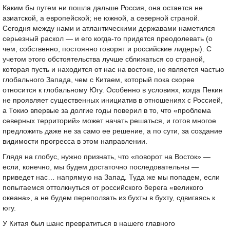
Каким бы путем ни пошла дальше Россия, она остается не
азиатской, а европейской; не южной, а северной страной.
Сегодня между нами и атлантическими державами наметился
серьезный раскол — и его когда-то придется преодолевать (о
чем, собственно, постоянно говорят и российские лидеры). С
учетом этого обстоятельства лучше сближаться со страной,
которая пусть и находится от нас на востоке, но является частью
глобального Запада, чем с Китаем, который пока скорее
относится к глобальному Югу. Особенно в условиях, когда Пекин
не проявляет существенных инициатив в отношениях с Россией,
а Токио впервые за долгие годы поверил в то, что «проблема
северных территорий» может начать решаться, и готов многое
предложить даже не за само ее решение, а по сути, за создание
видимости прогресса в этом направлении.
Глядя на глобус, нужно признать, что «поворот на Восток» —
если, конечно, мы будем достаточно последовательны —
приведет нас… напрямую на Запад. Туда же мы попадем, если
попытаемся оттолкнуться от российского берега «великого
океана», а не будем переползать из бухты в бухту, сдвигаясь к
югу.
У Китая был шанс превратиться в нашего главного