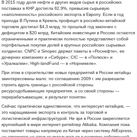
В 2015 году доля нефти и других видов сырья в российских
поставках в КНР достигла 82,9%, превысив сырьевую
«наполненность» российского экспорта в Европу. Если в год
прихода В.Путина в Кремль профицит в российско-китайской
торговле достигал $4,3 млрд, то прошлый год закончен с
дефицитом в $20 млрд. Китайские инвестиции в Россию остаются
ограниченными и практически полностью представляют собой
портфельные покупки долей в крупных российских сырьевых
холдингах: CNPC и Sinopec держат пакеты в «Роснефти», ее
дочерних компаниях и «Сибуре»; CIC — в «Полюсе» и
«Уралкалии»; High-landFund — в «Норникеле».
При этом в строительстве новых предприятий в России китайцы
заинтересованы мало: по соглашению 2009 г. им разрешили
строить вдоль границы с российской стороны
ресурсодобывающие предприятия, а со своей стороны —
перерабатывающие, и результат понятен.
Сейчас практически единственное, что интересует китайцев, —
это наращивание экспорта и контроль за торговой и
логистической инфраструктурой. Не зря в России закрепляется
крупнейший в мире интернет-ритейлер Alibaba. Компания пока
поставляет товары напрямую из Китая через систему AliExpress,
но стремится не столько вкладываться в развитие собственной