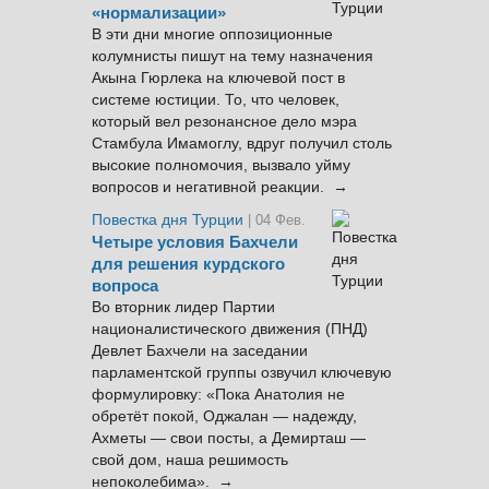
«нормализации»
В эти дни многие оппозиционные
колумнисты пишут на тему назначения
Акына Гюрлека на ключевой пост в
системе юстиции. То, что человек,
который вел резонансное дело мэра
Стамбула Имамоглу, вдруг получил столь
высокие полномочия, вызвало уйму
вопросов и негативной реакции. →
Повестка дня Турции
| 04 Фев.
Четыре условия Бахчели
для решения курдского
вопроса
Во вторник лидер Партии
националистического движения (ПНД)
Девлет Бахчели на заседании
парламентской группы озвучил ключевую
формулировку: «Пока Анатолия не
обретёт покой, Оджалан — надежду,
Ахметы — свои посты, а Демирташ —
свой дом, наша решимость
непоколебима». →