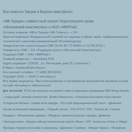
Все новости Турции в Вашем смартфоне!
«МК-Турция» совместный проект Издательского дома
«Московский комсомолец»
и АНО «МИРНаС
Сетевое издание «МК в Турции» MK-Turkey.ru — 16+
Зарегистрировано Федеральной службой по надзору в сфере связи, информационных
технологий и массовых коммуникаций (Роскомнадзор).
Свидетельство о регистрации СМИ Эл № ФС 77-66061 от 10.06.2016 г.
Учредитель СМИ – АО «Редакция газеты «Московский Комсомолец»
Редакция СМИ – АНО «МИРНаС»
Главный редактор — Ниязбаев Я.Ю.
Адрес редакции: 115035 , ул. Пятницкая, дом 25, строение 1.
Е-Маил: redaktor@mk-turkey.ru
Контактный телефон: +7 (499) 390-08-91
Copyright 2003 — 2026 © mk-turkey.ru
Все права защищены. При использовании и цитировании материалов активная ссылка
на сайт mk-turkey.ru обязательна!
Для читателей
: В России признаны экстремистскими и запрещены организации ФБК (Фонд борьбы
с коррупцией, признан иноагентом), Штабы Навального, «Национал-большевистская партия»,
«Свидетели Иеговы», «Армия воли народа», «Русский общенациональный союз», «Движение
против нелегальной иммиграции», «Правый сектор», УНА-УНСО, УПА, «Тризуб им. Степана
Бандеры», «Мизантропик дивижн», «Меджлис крымскотатарского народа», движение
«Артподготовка», общероссийская политическая партия «Воля», АУЕ, батальоны «Азов» и Айдар″.
Признаны террористическими и запрещены: «Движение Талибан», «Имарат Кавказ», «Исламское