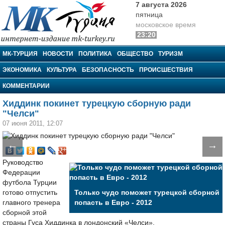
7 августа 2026
пятница
московское время
23:20
МК-Турция
МК-ТУРЦИЯ
НОВОСТИ
ПОЛИТИКА
ОБЩЕСТВО
ТУРИЗМ
ЭКОНОМИКА
КУЛЬТУРА
БЕЗОПАСНОСТЬ
ПРОИСШЕСТВИЯ
КОММЕНТАРИИ
Хиддинк покинет турецкую сборную ради
"Челси"
07 июня 2011, 12:07
←
→
Руководство
Федерации
футбола Турции
готово отпустить
Только чудо поможет турецкой сборной
главного тренера
попасть в Евро - 2012
сборной этой
страны Гуса Хиддинка в лондонский «Челси».