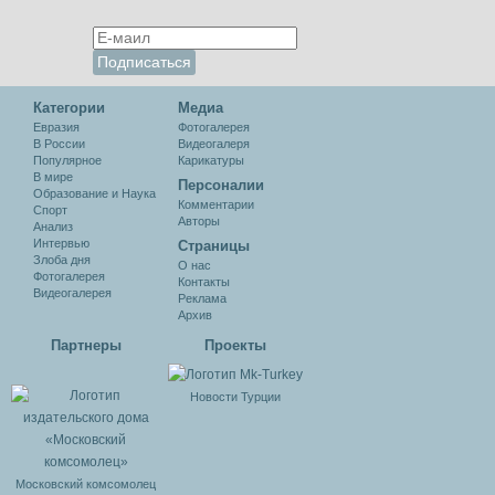
Категории
Медиа
Евразия
Фотогалерея
В России
Видеогалеря
Популярное
Карикатуры
В мире
Персоналии
Образование и Наука
Комментарии
Спорт
Авторы
Анализ
Интервью
Cтраницы
Злоба дня
О нас
Фотогалерея
Контакты
Видеогалерея
Реклама
Архив
Партнеры
Проекты
Новости Турции
Московский комсомолец