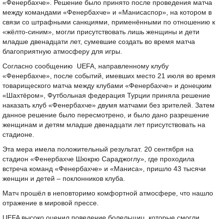
«Фенербахче». Решение было принято после проведения матча
между командами «Фенербахче» и «Манисаспор», на котором в
связи со штрафными санкциями, применёнными по отношению к
«жёлто-синим», могли присутствовать лишь женщины и дети
младше двенадцати лет, сумевшие создать во время матча
благоприятную атмосферу для игры.
Согласно сообщению UEFA, направленному клубу
«Фенербахче», после событий, имевших место 21 июля во время
товарищеского матча между клубами «Фенербахче» и донецким
«Шахтёром», Футбольная федерация Турции приняла решение
наказать клуб «Фенербахче» двумя матчами без зрителей. Затем
данное решение было пересмотрено, и было дано разрешение
женщинам и детям младше двенадцати лет присутствовать на
стадионе.
Эта мера имела положительный результат. 20 сентября на
стадион «Фенербахче Шюкрю Сараджоглу», где проходила
встреча команд «Фенербахче» и «Маниса», пришло 43 тысячи
женщин и детей – поклонников клуба.
Матч прошёл в неповторимо комфортной атмосфере, что нашло
отражение в мировой прессе.
UEFA высоко оценил поведение болельщиц, которые смогли