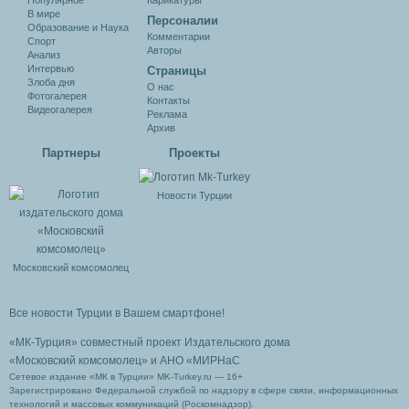
Популярное
Карикатуры
В мире
Персоналии
Образование и Наука
Комментарии
Спорт
Авторы
Анализ
Интервью
Cтраницы
Злоба дня
О нас
Фотогалерея
Контакты
Видеогалерея
Реклама
Архив
Партнеры
Проекты
Новости Турции
Московский комсомолец
Все новости Турции в Вашем смартфоне!
«МК-Турция» совместный проект Издательского дома
«Московский комсомолец»
и АНО «МИРНаС
Сетевое издание «МК в Турции» MK-Turkey.ru — 16+
Зарегистрировано Федеральной службой по надзору в сфере связи, информационных
технологий и массовых коммуникаций (Роскомнадзор).