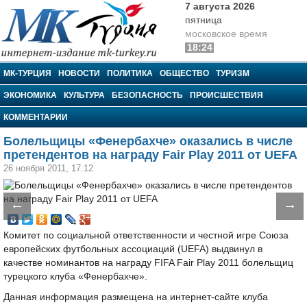
7 августа 2026
пятница
московское время
18:24
МК-Турция
МК-ТУРЦИЯ
НОВОСТИ
ПОЛИТИКА
ОБЩЕСТВО
ТУРИЗМ
ЭКОНОМИКА
КУЛЬТУРА
БЕЗОПАСНОСТЬ
ПРОИСШЕСТВИЯ
КОММЕНТАРИИ
Болельщицы «Фенербахче» оказались в числе
претендентов на награду Fair Play 2011 от UEFA
26 ноября 2011, 17:12
←
→
Комитет по социальной ответственности и честной игре Союза
европейских футбольных ассоциаций (UEFA) выдвинул в
качестве номинантов на награду FIFA Fair Play 2011 болельщиц
турецкого клуба «Фенербахче».
Данная информация размещена на интернет-сайте клуба