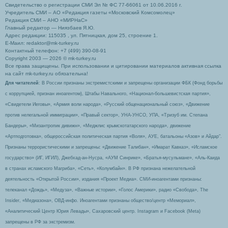
Свидетельство о регистрации СМИ Эл № ФС 77-66061 от 10.06.2016 г.
Учредитель СМИ – АО «Редакция газеты «Московский Комсомолец»
Редакция СМИ – АНО «МИРНаС»
Главный редактор — Ниязбаев Я.Ю.
Адрес редакции: 115035 , ул. Пятницкая, дом 25, строение 1.
Е-Маил: redaktor@mk-turkey.ru
Контактный телефон: +7 (499) 390-08-91
Copyright 2003 — 2026 © mk-turkey.ru
Все права защищены. При использовании и цитировании материалов активная ссылка
на сайт mk-turkey.ru обязательна!
Для читателей
: В России признаны экстремистскими и запрещены организации ФБК (Фонд борьбы
с коррупцией, признан иноагентом), Штабы Навального, «Национал-большевистская партия»,
«Свидетели Иеговы», «Армия воли народа», «Русский общенациональный союз», «Движение
против нелегальной иммиграции», «Правый сектор», УНА-УНСО, УПА, «Тризуб им. Степана
Бандеры», «Мизантропик дивижн», «Меджлис крымскотатарского народа», движение
«Артподготовка», общероссийская политическая партия «Воля», АУЕ, батальоны «Азов» и Айдар″.
Признаны террористическими и запрещены: «Движение Талибан», «Имарат Кавказ», «Исламское
государство» (ИГ, ИГИЛ), Джебхад-ан-Нусра, «АУМ Синрике», «Братья-мусульмане», «Аль-Каида
в странах исламского Магриба», «Сеть», «Колумбайн». В РФ признана нежелательной
деятельность «Открытой России», издания «Проект Медиа». СМИ-иноагентами признаны:
телеканал «Дождь», «Медуза», «Важные истории», «Голос Америки», радио «Свобода», The
Insider, «Медиазона», ОВД-инфо. Иноагентами признаны общество/центр «Мемориал»,
«Аналитический Центр Юрия Левады», Сахаровский центр. Instagram и Facebook (Metа)
запрещены в РФ за экстремизм.