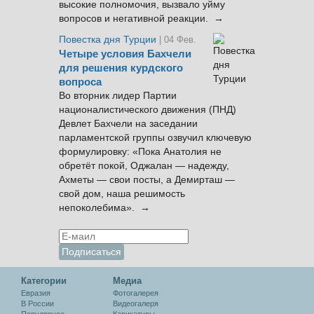
высокие полномочия, вызвало уйму
вопросов и негативной реакции. →
Повестка дня Турции
| 04 Фев.
Четыре условия Бахчели
для решения курдского
вопроса
Во вторник лидер Партии
националистического движения (ПНД)
Девлет Бахчели на заседании
парламентской группы озвучил ключевую
формулировку: «Пока Анатолия не
обретёт покой, Оджалан — надежду,
Ахметы — свои посты, а Демирташ —
свой дом, наша решимость
непоколебима». →
Категории
Медиа
Евразия
Фотогалерея
В России
Видеогалеря