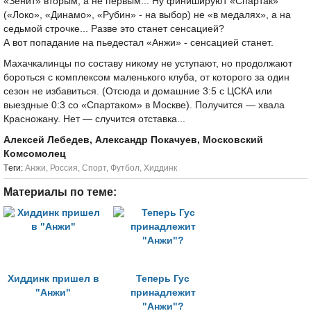
«Зенит» вторым, а не первым... Ну финишируют «Спартак»
(«Локо», «Динамо», «Рубин» - на выбор) не «в медалях», а на
седьмой строчке... Разве это станет сенсацией?
А вот попадание на пьедестал «Анжи» - сенсацией станет.
Махачкалинцы по составу никому не уступают, но продолжают
бороться с комплексом маленького клуба, от которого за один
сезон не избавиться. (Отсюда и домашние 3:5 с ЦСКА или
выездные 0:3 со «Спартаком» в Москве). Получится — хвала
Красножану. Нет — случится отставка...
Алексей Лебедев, Александр Покачуев, Московский
Комсомолец
Tеги:
Анжи
,
Россия
,
Спорт
,
Футбол
,
Хиддинк
Материалы по теме:
Хиддинк пришел в
Теперь Гус
"Анжи"
принадлежит
"Анжи"?