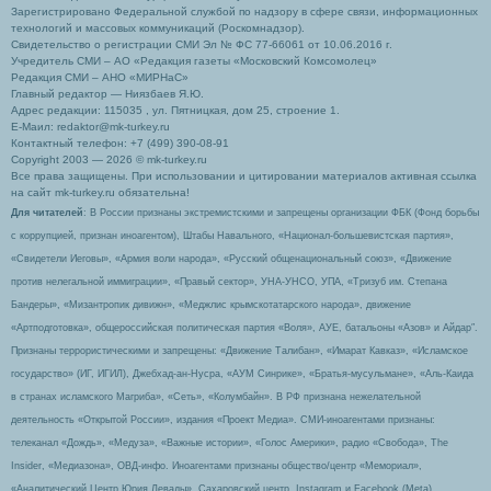
Зарегистрировано Федеральной службой по надзору в сфере связи, информационных
технологий и массовых коммуникаций (Роскомнадзор).
Свидетельство о регистрации СМИ Эл № ФС 77-66061 от 10.06.2016 г.
Учредитель СМИ – АО «Редакция газеты «Московский Комсомолец»
Редакция СМИ – АНО «МИРНаС»
Главный редактор — Ниязбаев Я.Ю.
Адрес редакции: 115035 , ул. Пятницкая, дом 25, строение 1.
Е-Маил: redaktor@mk-turkey.ru
Контактный телефон: +7 (499) 390-08-91
Copyright 2003 — 2026 © mk-turkey.ru
Все права защищены. При использовании и цитировании материалов активная ссылка
на сайт mk-turkey.ru обязательна!
Для читателей
: В России признаны экстремистскими и запрещены организации ФБК (Фонд борьбы
с коррупцией, признан иноагентом), Штабы Навального, «Национал-большевистская партия»,
«Свидетели Иеговы», «Армия воли народа», «Русский общенациональный союз», «Движение
против нелегальной иммиграции», «Правый сектор», УНА-УНСО, УПА, «Тризуб им. Степана
Бандеры», «Мизантропик дивижн», «Меджлис крымскотатарского народа», движение
«Артподготовка», общероссийская политическая партия «Воля», АУЕ, батальоны «Азов» и Айдар″.
Признаны террористическими и запрещены: «Движение Талибан», «Имарат Кавказ», «Исламское
государство» (ИГ, ИГИЛ), Джебхад-ан-Нусра, «АУМ Синрике», «Братья-мусульмане», «Аль-Каида
в странах исламского Магриба», «Сеть», «Колумбайн». В РФ признана нежелательной
деятельность «Открытой России», издания «Проект Медиа». СМИ-иноагентами признаны:
телеканал «Дождь», «Медуза», «Важные истории», «Голос Америки», радио «Свобода», The
Insider, «Медиазона», ОВД-инфо. Иноагентами признаны общество/центр «Мемориал»,
«Аналитический Центр Юрия Левады», Сахаровский центр. Instagram и Facebook (Metа)