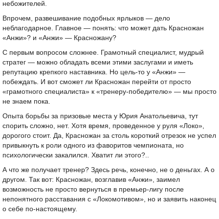
небожителей.
Впрочем, развешивание подобных ярлыков — дело
неблагодарное. Главное — понять: что может дать Красножан
«Анжи»? и «Анжи» — Красножану?
С первым вопросом сложнее. Грамотный специалист, мудрый
стратег — можно обладать всеми этими заслугами и иметь
репутацию крепкого наставника. Но цель-то у «Анжи» —
побеждать. И вот сможет ли Красножан перейти от
просто
«грамотного специалиста» к «тренеру-победителю» — мы просто
не знаем пока.
Опыта борьбы за призовые места у Юрия Анатольевича, тут
спорить сложно, нет. Хотя время, проведенное у руля «Локо»,
дорогого стоит. Да, Красножан за столь короткий отрезок не успел
привыкнуть к роли одного из фаворитов чемпионата, но
психологически закалился. Хватит ли этого?..
А что же получает тренер? Здесь речь, конечно, не о деньгах. А о
другом. Так вот: Красножан, возглавив «Анжи», заимел
возможность не просто вернуться в премьер-лигу после
непонятного расставания с «Локомотивом», но и заявить наконец
о себе по-настоящему.