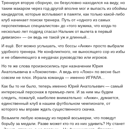
Тренируя вторую сборную, он безусловно находился на виду, но
таким макаром через год-другой вполне мог и выпасть из обоймы
кандидатов, которые всплывают в памяти, как только какой-либо
клуб начинает поиски тренера. Путь от «одного из самых
перспективных специалистов» до «того мужика, что когда-то
несколько лет подряд спасал Нальчик от вылета в первый
дивизион» — он ведь не такой уж и длинный...
И ещё. Вот можно услышать, что боссы «Анжи»
просто
выбрали
удобного тренера. Не конфликтного, не выносящего сор из избы
и не обвиняющего в неудачах руководство или игроков.
Но те же слова произносились при назначении Юрия
Анатольевича в «Локомотив». А ведь его «Локо» по весне был
совсем не плох. Играла команда — именно ИГРАЛА...
Как бы то ни было, теперь именно Юрий Анатольевич — самый
интересный персонаж в премьер-лиге. И за ним мы будем
следить, пожалуй, наиболее внимательно: «Анжи», думается,
единственный клуб в нашем футбольном чемпионате, от
которого мы вправе ждать существенного скачка.
Возьмите любую команду из первой восьмерки, что поведут
борьбу за медали. Разве может кто-то из них удивить? Ну станет