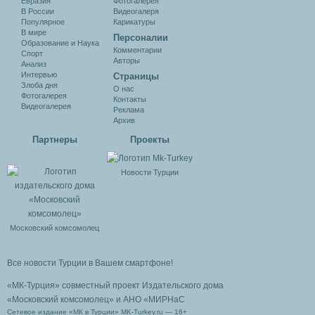
Евразия
Фотогалерея
В России
Видеогалеря
Популярное
Карикатуры
В мире
Персоналии
Образование и Наука
Комментарии
Спорт
Авторы
Анализ
Интервью
Cтраницы
Злоба дня
О нас
Фотогалерея
Контакты
Видеогалерея
Реклама
Архив
Партнеры
Проекты
Новости Турции
Московский комсомолец
Все новости Турции в Вашем смартфоне!
«МК-Турция» совместный проект Издательского дома
«Московский комсомолец»
и АНО «МИРНаС
Сетевое издание «МК в Турции» MK-Turkey.ru — 16+