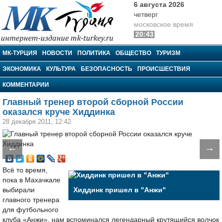
6 августа 2026
четверг
московское время
20:43
МК-Турция
МК-ТУРЦИЯ
НОВОСТИ
ПОЛИТИКА
ОБЩЕСТВО
ТУРИЗМ
ЭКОНОМИКА
КУЛЬТУРА
БЕЗОПАСНОСТЬ
ПРОИСШЕСТВИЯ
КОММЕНТАРИИ
Главный тренер второй сборной России
оказался круче Хиддинка
28 декабря 2011, 12:42
←
→
Всё то время,
пока в Махачкале
выбирали
Хиддинк пришел в "Анжи"
главного тренера
для футбольного
клуба «Анжи», нам вспоминался легендарный крутящийся волчок