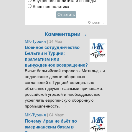
Внутренняя политика и свободы
Внешняя политика
Ответить
Опросы →
Комментарии →
МК-Турция
| 14 Май
Военное сотрудничество
Бельгии и Турции:
прагматизм или
вынужденное возвращение?
Визит бельгийской королевы Матильды и
подписание девяти оборонных
соглашений с Турцией официально
объясняют двумя главными причинами:
российской угрозой и необходимостью
укреплять европейскую оборонную
промышленность. →
МК-Турция
| 04 Март
Почему Иран не бьёт по
американским базам в