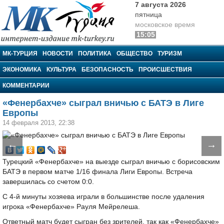
7 августа 2026
пятница
московское время
15:05
МК-Турция
МК-ТУРЦИЯ
НОВОСТИ
ПОЛИТИКА
ОБЩЕСТВО
ТУРИЗМ
ЭКОНОМИКА
КУЛЬТУРА
БЕЗОПАСНОСТЬ
ПРОИСШЕСТВИЯ
КОММЕНТАРИИ
«Фенербахче» сыграл вничью с БАТЭ в Лиге
Европы
14 февраля 2013, 22:38
←
→
Турецкий «Фенербахче» на выезде сыграл вничью с борисовским
БАТЭ в первом матче 1/16 финала Лиги Европы. Встреча
завершилась со счетом 0:0.
С 4-й минуты хозяева играли в большинстве после удаления
игрока «Фенербахче» Рауля Мейрелеша.
Ответный матч будет сыгран без зрителей, так как «Фенербахче»