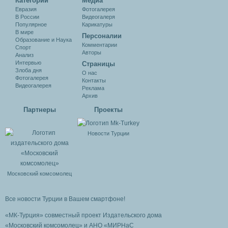
Категории
Медиа
Евразия
Фотогалерея
В России
Видеогалеря
Популярное
Карикатуры
В мире
Персоналии
Образование и Наука
Комментарии
Спорт
Авторы
Анализ
Интервью
Cтраницы
Злоба дня
О нас
Фотогалерея
Контакты
Видеогалерея
Реклама
Архив
Партнеры
Проекты
Новости Турции
Московский комсомолец
Все новости Турции в Вашем смартфоне!
«МК-Турция» совместный проект Издательского дома
«Московский комсомолец»
и АНО «МИРНаС