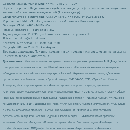
Сетевое издание «МК в Турции» MK-Turkey.ru — 16+
Зарегистрировано Федеральной службой по надзору в сфере связи, информационных
технологий и массовых коммуникаций (Роскомнадзор).
Свидетельство о регистрации СМИ Эл № ФС 77-66061 от 10.06.2016 г.
Учредитель СМИ – АО «Редакция газеты «Московский Комсомолец»
Редакция СМИ – АНО «МИРНаС»
Главный редактор — Ниязбаев Я.Ю.
Адрес редакции: 115035 , ул. Пятницкая, дом 25, строение 1.
Е-Маил: redaktor@mk-turkey.ru
Контактный телефон: +7 (499) 390-08-91
Copyright 2003 — 2026 © mk-turkey.ru
Все права защищены. При использовании и цитировании материалов активная ссылка
на сайт mk-turkey.ru обязательна!
Для читателей
: В России признаны экстремистскими и запрещены организации ФБК (Фонд борьбы
с коррупцией, признан иноагентом), Штабы Навального, «Национал-большевистская партия»,
«Свидетели Иеговы», «Армия воли народа», «Русский общенациональный союз», «Движение
против нелегальной иммиграции», «Правый сектор», УНА-УНСО, УПА, «Тризуб им. Степана
Бандеры», «Мизантропик дивижн», «Меджлис крымскотатарского народа», движение
«Артподготовка», общероссийская политическая партия «Воля», АУЕ, батальоны «Азов» и Айдар″.
Признаны террористическими и запрещены: «Движение Талибан», «Имарат Кавказ», «Исламское
государство» (ИГ, ИГИЛ), Джебхад-ан-Нусра, «АУМ Синрике», «Братья-мусульмане», «Аль-Каида
в странах исламского Магриба», «Сеть», «Колумбайн». В РФ признана нежелательной
деятельность «Открытой России», издания «Проект Медиа». СМИ-иноагентами признаны:
телеканал «Дождь», «Медуза», «Важные истории», «Голос Америки», радио «Свобода», The
Insider, «Медиазона», ОВД-инфо. Иноагентами признаны общество/центр «Мемориал»,