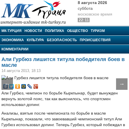
8 августа 2026
суббота
московское время
22:11
МК-Турция
МК-ТУРЦИЯ
НОВОСТИ
ПОЛИТИКА
ОБЩЕСТВО
ТУРИЗМ
ЭКОНОМИКА
КУЛЬТУРА
БЕЗОПАСНОСТЬ
ПРОИСШЕСТВИЯ
КОММЕНТАРИИ
Али Гурбюз лишится титула победителя боев в
масле
14 августа 2013, 18:13
←
→
Али Гурбюз, чемпион по борьбе Кыркпынар, будет вынужден
вернуть золотой пояс, так как выяснилось, что спортсмен
использовал допинг.
Анализы, взятые после чемпионата по борьбе в масле
Кыркпынар, показали, что завоевавший чемпионский титул Али
Гурбюз использовал допинг. Теперь Гурбюз, который побеждал в