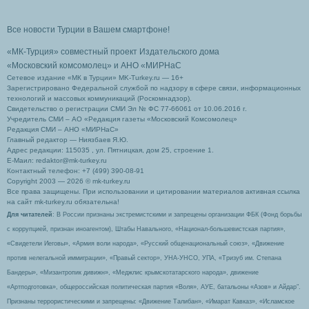
Все новости Турции в Вашем смартфоне!
«МК-Турция» совместный проект Издательского дома
«Московский комсомолец»
и АНО «МИРНаС
Сетевое издание «МК в Турции» MK-Turkey.ru — 16+
Зарегистрировано Федеральной службой по надзору в сфере связи, информационных
технологий и массовых коммуникаций (Роскомнадзор).
Свидетельство о регистрации СМИ Эл № ФС 77-66061 от 10.06.2016 г.
Учредитель СМИ – АО «Редакция газеты «Московский Комсомолец»
Редакция СМИ – АНО «МИРНаС»
Главный редактор — Ниязбаев Я.Ю.
Адрес редакции: 115035 , ул. Пятницкая, дом 25, строение 1.
Е-Маил: redaktor@mk-turkey.ru
Контактный телефон: +7 (499) 390-08-91
Copyright 2003 — 2026 © mk-turkey.ru
Все права защищены. При использовании и цитировании материалов активная ссылка
на сайт mk-turkey.ru обязательна!
Для читателей
: В России признаны экстремистскими и запрещены организации ФБК (Фонд борьбы
с коррупцией, признан иноагентом), Штабы Навального, «Национал-большевистская партия»,
«Свидетели Иеговы», «Армия воли народа», «Русский общенациональный союз», «Движение
против нелегальной иммиграции», «Правый сектор», УНА-УНСО, УПА, «Тризуб им. Степана
Бандеры», «Мизантропик дивижн», «Меджлис крымскотатарского народа», движение
«Артподготовка», общероссийская политическая партия «Воля», АУЕ, батальоны «Азов» и Айдар″.
Признаны террористическими и запрещены: «Движение Талибан», «Имарат Кавказ», «Исламское