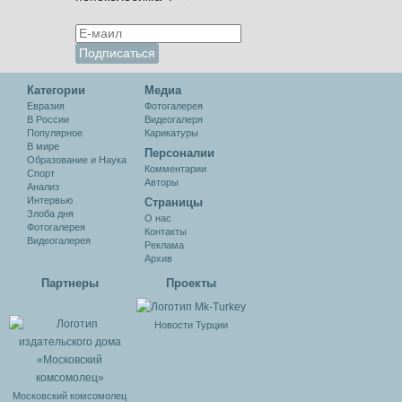
Категории
Медиа
Евразия
Фотогалерея
В России
Видеогалеря
Популярное
Карикатуры
В мире
Персоналии
Образование и Наука
Комментарии
Спорт
Авторы
Анализ
Интервью
Cтраницы
Злоба дня
О нас
Фотогалерея
Контакты
Видеогалерея
Реклама
Архив
Партнеры
Проекты
Новости Турции
Московский комсомолец