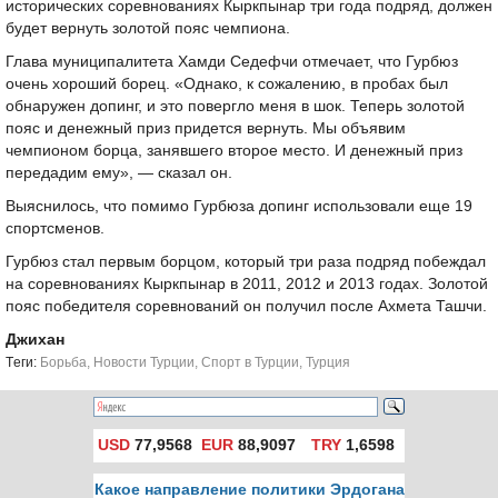
исторических соревнованиях Кыркпынар три года подряд, должен
будет вернуть золотой пояс чемпиона.
Глава муниципалитета Хамди Седефчи отмечает, что Гурбюз
очень хороший борец. «Однако, к сожалению, в пробах был
обнаружен допинг, и это повергло меня в шок. Теперь золотой
пояс и денежный приз придется вернуть. Мы объявим
чемпионом борца, занявшего второе место. И денежный приз
передадим ему», — сказал он.
Выяснилось, что помимо Гурбюза допинг использовали еще 19
спортсменов.
Гурбюз стал первым борцом, который три раза подряд побеждал
на соревнованиях Кыркпынар в 2011, 2012 и 2013 годах. Золотой
пояс победителя соревнований он получил после Ахмета Ташчи.
Джихан
Tеги:
Борьба
,
Новости Турции
,
Спорт в Турции
,
Турция
USD
77,9568
EUR
88,9097
TRY
1,6598
Какое направление политики Эрдогана