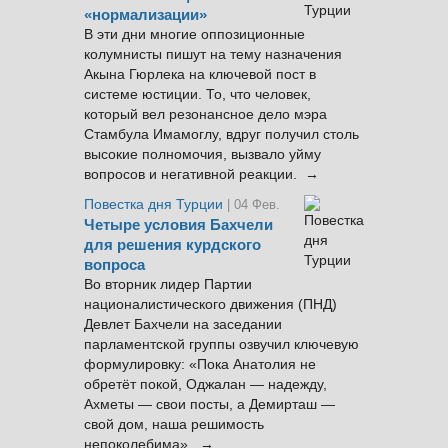
«нормализации»
В эти дни многие оппозиционные
колумнисты пишут на тему назначения
Акына Гюрлека на ключевой пост в
системе юстиции. То, что человек,
который вел резонансное дело мэра
Стамбула Имамоглу, вдруг получил столь
высокие полномочия, вызвало уйму
вопросов и негативной реакции. →
Повестка дня Турции
| 04 Фев.
Четыре условия Бахчели
для решения курдского
вопроса
Во вторник лидер Партии
националистического движения (ПНД)
Девлет Бахчели на заседании
парламентской группы озвучил ключевую
формулировку: «Пока Анатолия не
обретёт покой, Оджалан — надежду,
Ахметы — свои посты, а Демирташ —
свой дом, наша решимость
непоколебима». →