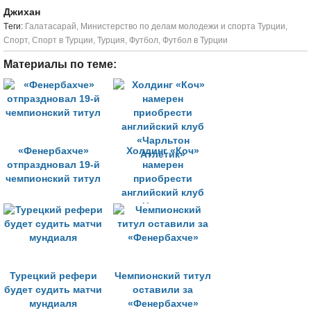
Джихан
Tеги:
Галатасарай
,
Министерство по делам молодежи и спорта Турции
,
Спорт
,
Спорт в Турции
,
Турция
,
Футбол
,
Футбол в Турции
Материалы по теме:
«Фенербахче»
Холдинг «Коч»
отпраздновал 19-й
намерен
чемпионский титул
приобрести
английский клуб
«Чарльтон
Атлетик»
Турецкий рефери
Чемпионский титул
будет судить матчи
оставили за
мундиаля
«Фенербахче»