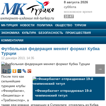
8 августа 2026
суббота
московское время
10:47
МК-Турция
МК-ТУРЦИЯ
НОВОСТИ
ПОЛИТИКА
ОБЩЕСТВО
ТУРИЗМ
ЭКОНОМИКА
КУЛЬТУРА
БЕЗОПАСНОСТЬ
ПРОИСШЕСТВИЯ
КОММЕНТАРИИ
Футбольная федерация меняет формат Кубка
Турции
12 декабря 2013, 14:35
←
→
После того как
сильнейшие
турецкие клубы
«Фенербахче»,
«Фенербахче» отпраздновал 19-й
«Бешикташ» и
чемпионский титул
«Трабзонспор», а
также ряд команд, играющих в Суперлиге, отсеялись из Кубка