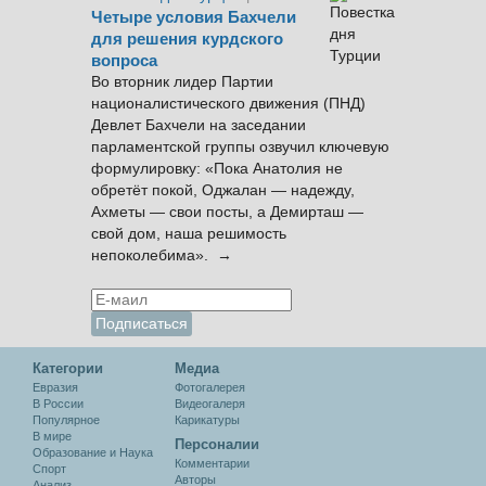
Четыре условия Бахчели
для решения курдского
вопроса
Во вторник лидер Партии
националистического движения (ПНД)
Девлет Бахчели на заседании
парламентской группы озвучил ключевую
формулировку: «Пока Анатолия не
обретёт покой, Оджалан — надежду,
Ахметы — свои посты, а Демирташ —
свой дом, наша решимость
непоколебима». →
Категории
Медиа
Евразия
Фотогалерея
В России
Видеогалеря
Популярное
Карикатуры
В мире
Персоналии
Образование и Наука
Комментарии
Спорт
Авторы
Анализ