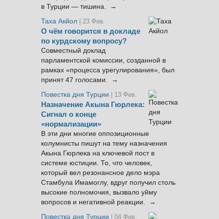
в Турции — тишина. →
Таха Акйол
| 23 Фев.
О чём говорится в докладе
по курдскому вопросу?
Совместный доклад
парламентской комиссии, созданной в
рамках «процесса урегулирования», был
принят 47 голосами. →
Повестка дня Турции
| 13 Фев.
Назначение Акына Гюрлека:
Сигнал о конце
«нормализации»
В эти дни многие оппозиционные
колумнисты пишут на тему назначения
Акына Гюрлека на ключевой пост в
системе юстиции. То, что человек,
который вел резонансное дело мэра
Стамбула Имамоглу, вдруг получил столь
высокие полномочия, вызвало уйму
вопросов и негативной реакции. →
Повестка дня Турции
| 04 Фев.