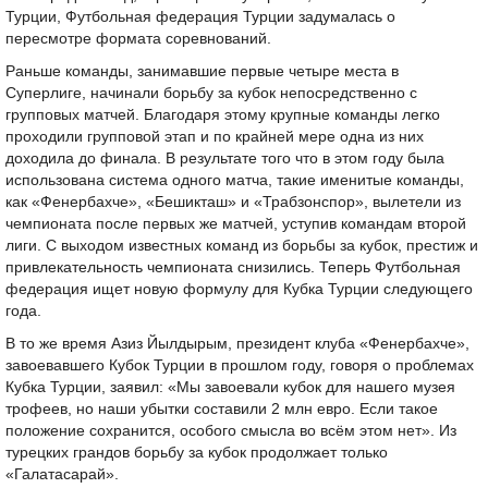
Турции, Футбольная федерация Турции задумалась о
пересмотре формата соревнований.
Раньше команды, занимавшие первые четыре места в
Суперлиге, начинали борьбу за кубок непосредственно с
групповых матчей. Благодаря этому крупные команды легко
проходили групповой этап и по крайней мере одна из них
доходила до финала. В результате того что в этом году была
использована система одного матча, такие именитые команды,
как «Фенербахче», «Бешикташ» и «Трабзонспор», вылетели из
чемпионата после первых же матчей, уступив командам второй
лиги. С выходом известных команд из борьбы за кубок, престиж и
привлекательность чемпионата снизились. Теперь Футбольная
федерация ищет новую формулу для Кубка Турции следующего
года.
В то же время Азиз Йылдырым, президент клуба «Фенербахче»,
завоевавшего Кубок Турции в прошлом году, говоря о проблемах
Кубка Турции, заявил: «Мы завоевали кубок для нашего музея
трофеев, но наши убытки составили 2 млн евро. Если такое
положение сохранится, особого смысла во всём этом нет». Из
турецких грандов борьбу за кубок продолжает только
«Галатасарай».