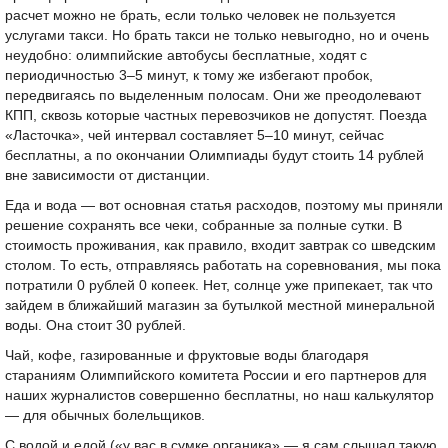
расчет можно не брать, если только человек не пользуется
услугами такси. Но брать такси не только невыгодно, но и очень
неудобно: олимпийские автобусы бесплатные, ходят с
периодичностью 3–5 минут, к тому же избегают пробок,
передвигаясь по выделенным полосам. Они же преодолевают
КПП, сквозь которые частных перевозчиков не допустят. Поезда
«Ласточка», чей интервал составляет 5–10 минут, сейчас
бесплатны, а по окончании Олимпиады будут стоить 14 рублей
вне зависимости от дистанции.
Еда и вода — вот основная статья расходов, поэтому мы приняли
решение сохранять все чеки, собранные за полные сутки. В
стоимость проживания, как правило, входит завтрак со шведским
столом. То есть, отправляясь работать на соревнования, мы пока
потратили 0 рублей 0 копеек. Нет, солнце уже припекает, так что
зайдем в ближайший магазин за бутылкой местной минеральной
воды. Она стоит 30 рублей.
Чай, кофе, газированные и фруктовые воды благодаря
стараниям Олимпийского комитета России и его партнеров для
наших журналистов совершенно бесплатны, но наш калькулятор
— для обычных болельщиков.
С водой и едой («у вас в сумке органика» — я сам слышал такую