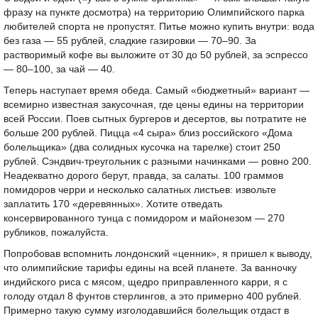
фразу на пункте досмотра) на территорию Олимпийского парка
любителей спорта не пропустят. Питье можно купить внутри: вода
без газа — 55 рублей, сладкие газировки — 70–90. За
растворимый кофе вы выложите от 30 до 50 рублей, за эспрессо
— 80–100, за чай — 40.
Теперь наступает время обеда. Самый «бюджетный» вариант —
всемирно известная закусочная, где цены едины на территории
всей России. Поев сытных бургеров и десертов, вы потратите не
больше 200 рублей. Пицца «4 сыра» близ российского «Дома
болельщика» (два солидных кусочка на тарелке) стоит 250
рублей. Сэндвич-треугольник с разными начинками — ровно 200.
Неадекватно дорого берут, правда, за салаты. 100 граммов
помидоров черри и несколько салатных листьев: извольте
заплатить 170 «деревянных». Хотите отведать
консервированного тунца с помидором и майонезом — 270
рубликов, пожалуйста.
Попробовав вспомнить лондонский «ценник», я пришел к выводу,
что олимпийские тарифы едины на всей планете. За ванночку
индийского риса с мясом, щедро приправленного карри, я с
голоду отдал 8 фунтов стерлингов, а это примерно 400 рублей.
Примерно такую сумму изголодавшийся болельщик отдаст в