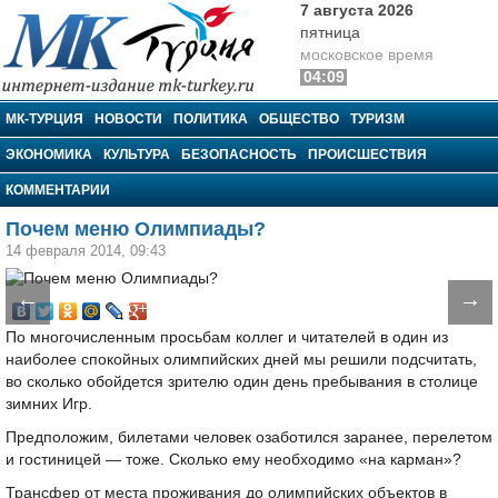
7 августа 2026
пятница
московское время
04:09
МК-Турция
МК-ТУРЦИЯ
НОВОСТИ
ПОЛИТИКА
ОБЩЕСТВО
ТУРИЗМ
ЭКОНОМИКА
КУЛЬТУРА
БЕЗОПАСНОСТЬ
ПРОИСШЕСТВИЯ
КОММЕНТАРИИ
Почем меню Олимпиады?
14 февраля 2014, 09:43
←
→
По многочисленным просьбам коллег и читателей в один из
наиболее спокойных олимпийских дней мы решили подсчитать,
во сколько обойдется зрителю один день пребывания в столице
зимних Игр.
Предположим, билетами человек озаботился заранее, перелетом
и гостиницей — тоже. Сколько ему необходимо «на карман»?
Трансфер от места проживания до олимпийских объектов в