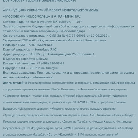
Все новости Турции в Вашем смартфоне!
«МК-Турция» совместный проект Издательского дома
«Московский комсомолец»
и АНО «МИРНаС
Сетевое издание «МК в Турции» MK-Turkey.ru — 16+
Зарегистрировано Федеральной службой по надзору в сфере связи, информационных
технологий и массовых коммуникаций (Роскомнадзор).
Свидетельство о регистрации СМИ Эл № ФС 77-66061 от 10.06.2016 г.
Учредитель СМИ – АО «Редакция газеты «Московский Комсомолец»
Редакция СМИ – АНО «МИРНаС»
Главный редактор — Ниязбаев Я.Ю.
Адрес редакции: 115035 , ул. Пятницкая, дом 25, строение 1.
Е-Маил: redaktor@mk-turkey.ru
Контактный телефон: +7 (499) 390-08-91
Copyright 2003 — 2026 © mk-turkey.ru
Все права защищены. При использовании и цитировании материалов активная ссылка
на сайт mk-turkey.ru обязательна!
Для читателей
: В России признаны экстремистскими и запрещены организации ФБК (Фонд борьбы
с коррупцией, признан иноагентом), Штабы Навального, «Национал-большевистская партия»,
«Свидетели Иеговы», «Армия воли народа», «Русский общенациональный союз», «Движение
против нелегальной иммиграции», «Правый сектор», УНА-УНСО, УПА, «Тризуб им. Степана
Бандеры», «Мизантропик дивижн», «Меджлис крымскотатарского народа», движение
«Артподготовка», общероссийская политическая партия «Воля», АУЕ, батальоны «Азов» и Айдар″.
Признаны террористическими и запрещены: «Движение Талибан», «Имарат Кавказ», «Исламское
государство» (ИГ, ИГИЛ), Джебхад-ан-Нусра, «АУМ Синрике», «Братья-мусульмане», «Аль-Каида
в странах исламского Магриба», «Сеть», «Колумбайн». В РФ признана нежелательной