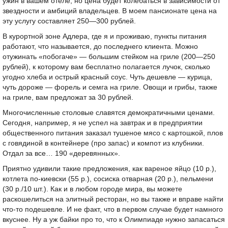
ужин в вашем отеле, но цена будет колебаться в зависимости от
звездности и амбиций владельцев. В моем пансионате цена на
эту услугу составляет 250—300 рублей.
В курортной зоне Адлера, где я и проживаю, пункты питания
работают, что называется, до последнего клиента. Можно
отужинать «побогаче» — большим стейком на гриле (200—250
рублей), к которому вам бесплатно полагается лучок, сколько
угодно хлеба и острый красный соус. Чуть дешевле — курица,
чуть дороже — форель и семга на гриле. Овощи и грибы, также
на гриле, вам предложат за 30 рублей.
Многочисленные столовые славятся демократичными ценами.
Сегодня, например, я не успел на завтрак и в предприятии
общественного питания заказал тушеное мясо с картошкой, плов
с говядиной в контейнере (про запас) и компот из клубники.
Отдал за все… 190 «деревянных».
Приятно удивили такие предложения, как вареное яйцо (10 р.),
котлета по-киевски (55 р.), сосиска отварная (20 р.), пельмени
(30 р./10 шт.). Как и в любом городе мира, вы можете
раскошелиться на элитный ресторан, но вы также и вправе найти
что-то подешевле. И не факт, что в первом случае будет намного
вкуснее. Ну а уж байки про то, что к Олимпиаде нужно запасаться