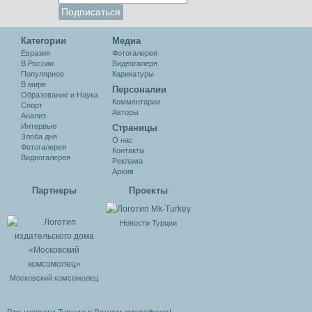
Категории
Медиа
Евразия
Фотогалерея
В России
Видеогалеря
Популярное
Карикатуры
В мире
Персоналии
Образование и Наука
Комментарии
Спорт
Авторы
Анализ
Интервью
Cтраницы
Злоба дня
О нас
Фотогалерея
Контакты
Видеогалерея
Реклама
Архив
Партнеры
Проекты
Новости Турции
Московский комсомолец