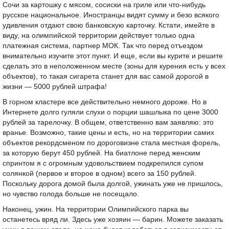
Сочи за картошку с мясом, сосиски на гриле или что-нибудь
русское национальное. Иностранцы видят сумму и безо всякого
удивления отдают свою банковскую карточку. Кстати, имейте в
виду, на олимпийской территории действует только одна
платежная система, партнер МОК. Так что перед отъездом
внимательно изучите этот пункт. И еще, если вы курите и решите
сделать это в неположенном месте (зоны для курения есть у всех
объектов), то такая сигарета станет для вас самой дорогой в
жизни — 5000 рублей штрафа!
В горном кластере все действительно немного дороже. Но в
Интернете долго гуляли слухи о порции шашлыка по цене 3000
рублей за тарелочку. В общем, ответственно вам заявляю: это
вранье. Возможно, такие цены и есть, но на территории самих
объектов рекордсменом по дороговизне стала местная форель,
за которую берут 450 рублей. На биатлоне перед женским
спринтом я с огромным удовольствием подкрепился супом
солянкой (первое и второе в одном) всего за 150 рублей.
Поскольку дорога домой была долгой, ужинать уже не пришлось,
но чувство голода больше не посещало.
Наконец, ужин. На территории Олимпийского парка вы
останетесь вряд ли. Здесь уже хозяин — барин. Можете заказать