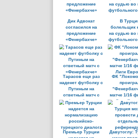
Дик Адвокат
В Турци
согласился на
болельщик 
предложение
на судью во
«Фенербахче»
футбольного
Тарасов еще раз
ФК "Локомо
наденет футболку с
проигра
Путиным на
"Фенербахч
ответный матч с
матче 1/16 
«Фенербахче»
Лиги Евр
Премьер Турции
Давутоглу: 