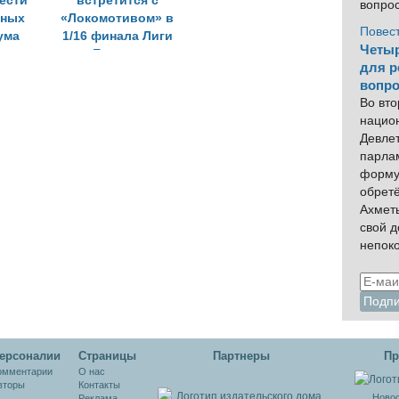
ести
встретится с
вопро
ьных
«Локомотивом» в
Повес
ума
1/16 финала Лиги
Четыр
Европы
для р
вопро
Во вто
нацио
Девлет
парла
форму
обрет
Ахмет
свой 
непок
ерсоналии
Cтраницы
Партнеры
Пр
омментарии
О нас
вторы
Контакты
Новос
Реклама