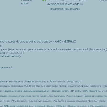
Архив
Московский комсомолец
ьского дома
«Московский комсомолец»
и АНО «МИРНаС
6+
ру в сфере связи, информационных технологий и массовых коммуникаций (Роскомнадзор)
061 от 10.06.2016 г.
ский Комсомолец»
строение 1.
вании материалов активная ссылка на сайт mk-turkey.ru обязательна!
запрещены организации ФБК (Фонд борьбы с коррупцией, признан иноагентом), Штабы Навального, «На
з», «Движение против нелегальной иммиграции», «Правый сектор», УНА-УНСО, УПА, «Тризуб им. Сте
 общероссийская политическая партия «Воля», АУЕ, батальоны «Азов» и Айдар″. Признаны террорист
-ан-Нусра, «АУМ Синрике», «Братья-мусульмане», «Аль-Каида в странах исламского Магриба», «Сеть»
а». СМИ-иноагентами признаны: телеканал «Дождь», «Медуза», «Важные истории», «Голос Америки», 