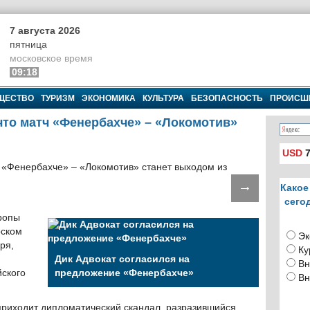
7 августа 2026
пятница
московское время
09:18
ЩЕСТВО
ТУРИЗМ
ЭКОНОМИКА
КУЛЬТУРА
БЕЗОПАСНОСТЬ
ПРОИСШ
что матч «Фенербахче» – «Локомотив»
USD
7
→
Какое
сего
вропы
рском
Эк
ря,
Ку
Дик Адвокат согласился на
Вн
йского
предложение «Фенербахче»
Вн
приходит дипломатический скандал, разразившийся