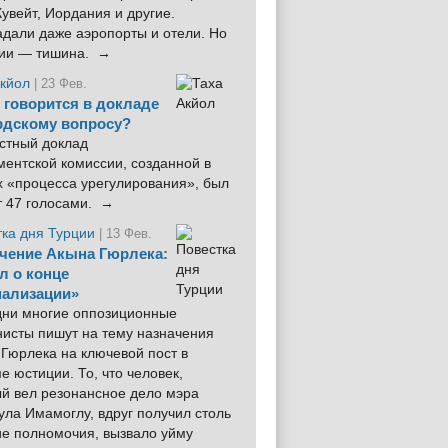
увейт, Иордания и другие.
дали даже аэропорты и отели. Но
ции — тишина. →
Акйол
| 23 Фев.
 говорится в докладе
рдскому вопросу?
стный доклад
ентской комиссии, созданной в
х «процесса урегулирования», был
т 47 голосами. →
тка дня Турции
| 13 Фев.
чение Акына Гюрлека:
л о конце
ализации»
 дни многие оппозиционные
нисты пишут на тему назначения
Гюрлека на ключевой пост в
е юстиции. То, что человек,
ый вел резонансное дело мэра
ла Имамоглу, вдруг получил столь
ие полномочия, вызвало уйму