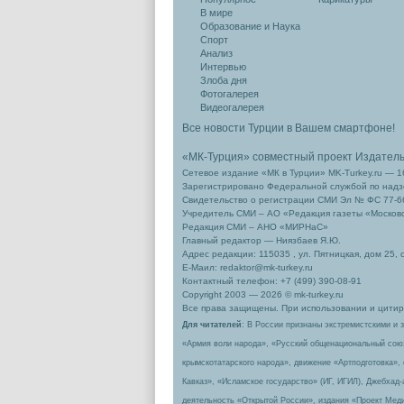
В мире
Образование и Наука
Спорт
Анализ
Интервью
Злоба дня
Фотогалерея
Видеогалерея
Все новости Турции в Вашем смартфоне!
«МК-Турция» совместный проект Издател
Сетевое издание «МК в Турции» MK-Turkey.ru — 1
Зарегистрировано Федеральной службой по надзо
Свидетельство о регистрации СМИ Эл № ФС 77-66
Учредитель СМИ – АО «Редакция газеты «Москов
Редакция СМИ – АНО «МИРНаС»
Главный редактор — Ниязбаев Я.Ю.
Адрес редакции: 115035 , ул. Пятницкая, дом 25, 
Е-Маил: redaktor@mk-turkey.ru
Контактный телефон: +7 (499) 390-08-91
Copyright 2003 — 2026 © mk-turkey.ru
Все права защищены. При использовании и цитиро
Для читателей
: В России признаны экстремистскими и 
«Армия воли народа», «Русский общенациональный сою
крымскотатарского народа», движение «Артподготовка»,
Кавказ», «Исламское государство» (ИГ, ИГИЛ), Джебхад
деятельность «Открытой России», издания «Проект Меди