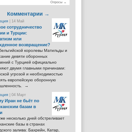
Опросы →
Комментарии →
рция
| 14 Май
ое сотрудничество
ии и Турции:
атизм или
жденное возвращение?
 бельгийской королевы Матильды и
сание девяти оборонных
шений с Турцией официально
няют двумя главными причинами:
йской угрозой и необходимостью
лять европейскую оборонную
шленность. →
рция
| 04 Март
у Иран не бьёт по
канским базам в
и
же несколько дней обстреливает
анские базы в странах
ского залива: Бахрейн, Катар,