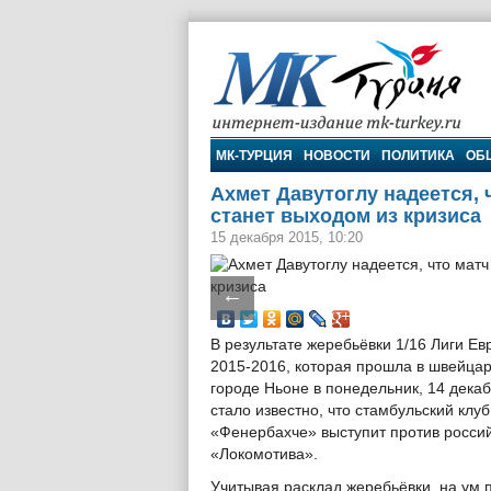
МК-Турция
МК-ТУРЦИЯ
НОВОСТИ
ПОЛИТИКА
ОБ
Ахмет Давутоглу надеется, 
станет выходом из кризиса
15 декабря 2015, 10:20
←
В результате жеребьёвки 1/16 Лиги Е
2015-2016, которая прошла в швейца
городе Ньоне в понедельник, 14 декаб
стало известно, что стамбульский клуб
«Фенербахче» выступит против росси
«Локомотива».
Учитывая расклад жеребьёвки, на ум 