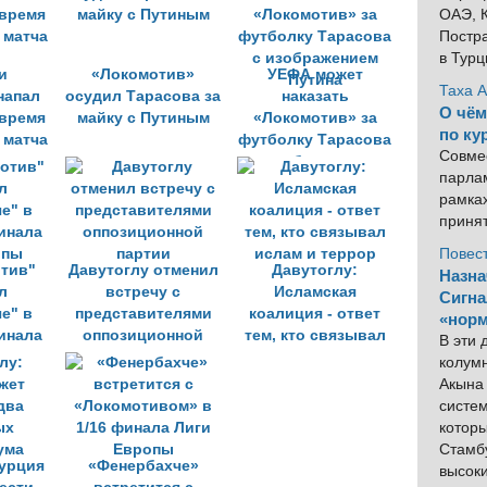
ОАЭ, К
Постра
в Тур
и
«Локомотив»
УЕФА может
Таха 
напал
осудил Тарасова за
наказать
О чём
 время
майку с Путиным
«Локомотив» за
по ку
 матча
футболку Тарасова
Совме
с изображением
парлам
Путина
рамка
приня
Повес
тив"
Давутоглу отменил
Давутоглу:
Назна
л
встречу с
Исламская
Сигна
е" в
представителями
коалиция - ответ
«норм
финала
оппозиционной
тем, кто связывал
В эти
опы
партии
ислам и террор
колум
Акына 
систем
котор
Стамбу
Турция
«Фенербахче»
высок