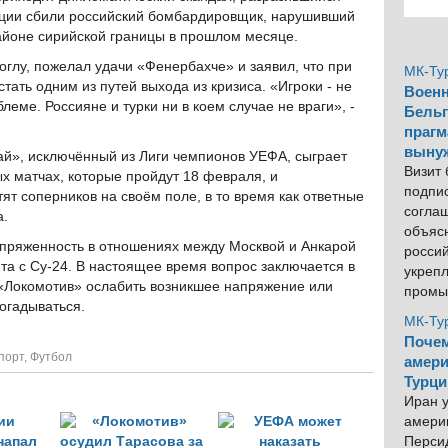
рции сбили российский бомбардировщик, нарушивший
айоне сирийской границы в прошлом месяце.
глу, пожелал удачи «Фенербахче» и заявил, что при
МК-Ту
тать одним из путей выхода из кризиса. «Игроки - не
Военн
леме. Россияне и турки ни в коем случае не враги», -
Бельг
прагм
выну
ай», исключённый из Лиги чемпионов УЕФА, сыграет
Визит
ых матчах, которые пройдут 18 февраля, и
подпи
ят соперников на своём поле, в то время как ответные
согла
а.
объяс
апряженность в отношениях между Москвой и Анкарой
росси
та с Су-24. В настоящее время вопрос заключается в
укреп
 «Локомотив» ослабить возникшее напряжение или
промы
догадываться.
МК-Ту
Почем
порт
,
Футбол
амери
Турци
Иран у
америк
Персид