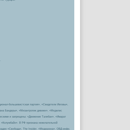
.
ционал-большевистская партия», «Свидетели Иеговы»,
пана Бандеры», «Мизантропик дивижн», «Меджлис
ическими и запрещены: «Движение Талибан», «Имарат
, «Колумбайн». В РФ признана нежелательной
радио «Свобода», The Insider, «Медиазона», ОВД-инфо.