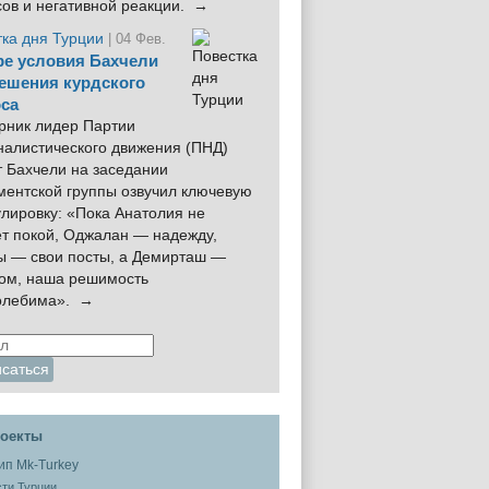
сов и негативной реакции. →
тка дня Турции
| 04 Фев.
е условия Бахчели
ешения курдского
са
рник лидер Партии
налистического движения (ПНД)
 Бахчели на заседании
ментской группы озвучил ключевую
лировку: «Пока Анатолия не
ёт покой, Оджалан — надежду,
ы — свои посты, а Демирташ —
дом, наша решимость
олебима». →
оекты
ти Турции