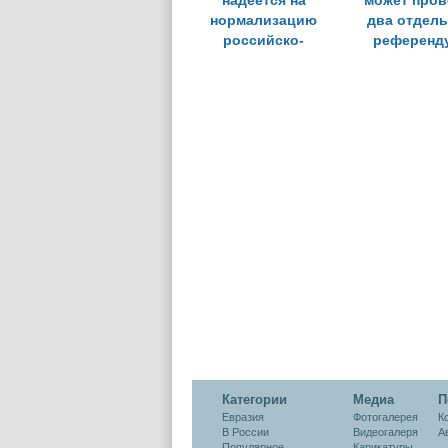
надеется на
может пров
нормализацию
два отдел
российско-
референд
турецкого диалога
Категории
Медиа
П
Евразия
Фотогалерея
К
В России
Видеогалеря
А
Популярное
Карикатуры