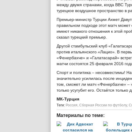
между двумя странами, когда ВВС Ту
турецкое воздушное пространство в р
Премьер-министр Турции Ахмет Давуто
правильном подходе этот матч может с
имеют никакого отношения к этой проб
сказал турецкий премьер.
Другой стамбульский клуб «Галатасар
против итальянского «Лацио». В перв
«Фенербахче» и «Галатасарай» встрет
матчи состоятся 25 февраля 2016 год
Спорт и политика – несовместимы! Н
значительно усилилась после инциден
том, сможет ли матч «Фенербахче» –
только усугубит его. Остаётся только 
МК-Турция
Tеги:
Россия
,
Сборная России по футболу
,
С
Материалы по теме: