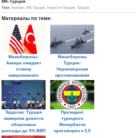
МК-Турция
Tеги:
Aselsan
,
МК-Турция
,
Новости Турции
,
Турция
Материалы по теме:
Минобороны:
Минобороны
Анкара ожидает
Турции:
отмену
Черноморская
американских
противоминная
санкций CAATSA
группа будет
обеспечивать
защиту подводной
инфраструктуры
Эрдоган: Турция
Президент
намерена довести
турецкого
оборонные
Фенербахче
расходы до 5% ВВП
приговорен к 2,5
к 2030 году
года по делу о