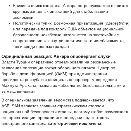
Кризис и поиск капитала: Анкара остро нуждается в притоке
крупных западных инвестиций для стабилизации
экономики.
Политический тупик: Возможная приватизация (
özelleştirme
)
или передача под контроль США объектов национальной
безопасности неизбежно натолкнется на жесточайшее
сопротивление как внутри политического истеблишмента,
так и среди простых граждан.
Официальная реакция: Анкара опровергает слухи
Власти Турции оперативно отреагировали на резонансные
заявления оппозиции вокруг оборонного гиганта. Центр по
борьбе с дезинформацией (
DMM
) при администрации
президента республики официально опроверг утверждения
Махмута Арыкана, назвав их «абсолютно безосновательными и
вымышленными».
В специальном заявлении ведомства подчеркивается, что
ASELSAN является главным стратегическим столпом
национальной безопасности страны, поэтому любая возможность
его приватизации, продажи или передачи под контроль
иностранного капитала
категорически исключена
.