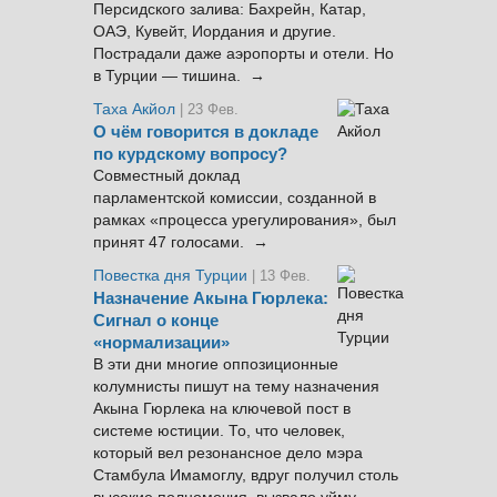
Персидского залива: Бахрейн, Катар,
ОАЭ, Кувейт, Иордания и другие.
Пострадали даже аэропорты и отели. Но
в Турции — тишина. →
Таха Акйол
| 23 Фев.
О чём говорится в докладе
по курдскому вопросу?
Совместный доклад
парламентской комиссии, созданной в
рамках «процесса урегулирования», был
принят 47 голосами. →
Повестка дня Турции
| 13 Фев.
Назначение Акына Гюрлека:
Сигнал о конце
«нормализации»
В эти дни многие оппозиционные
колумнисты пишут на тему назначения
Акына Гюрлека на ключевой пост в
системе юстиции. То, что человек,
который вел резонансное дело мэра
Стамбула Имамоглу, вдруг получил столь