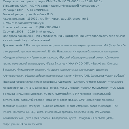
Свидетельство о регистрации СМИ Эл № ФС 77-66061 от 10.06.2016 г.
Учредитель СМИ – АО «Редакция газеты «Московский Комсомолец»
Редакция СМИ – АНО «МИРНаС»
Главный редактор — Ниязбаев Я.Ю.
Адрес редакции: 115035 , ул. Пятницкая, дом 25, строение 1.
Е-Маил: redaktor@mk-turkey.ru
Контактный телефон: +7 (499) 390-08-91
Copyright 2003 — 2026 © mk-turkey.ru
Все права защищены. При использовании и цитировании материалов активная ссылка
на сайт mk-turkey.ru обязательна!
Для читателей
: В России признаны экстремистскими и запрещены организации ФБК (Фонд борьбы
с коррупцией, признан иноагентом), Штабы Навального, «Национал-большевистская партия»,
«Свидетели Иеговы», «Армия воли народа», «Русский общенациональный союз», «Движение
против нелегальной иммиграции», «Правый сектор», УНА-УНСО, УПА, «Тризуб им. Степана
Бандеры», «Мизантропик дивижн», «Меджлис крымскотатарского народа», движение
«Артподготовка», общероссийская политическая партия «Воля», АУЕ, батальоны «Азов» и Айдар″.
Признаны террористическими и запрещены: «Движение Талибан», «Имарат Кавказ», «Исламское
государство» (ИГ, ИГИЛ), Джебхад-ан-Нусра, «АУМ Синрике», «Братья-мусульмане», «Аль-Каида
в странах исламского Магриба», «Сеть», «Колумбайн». В РФ признана нежелательной
деятельность «Открытой России», издания «Проект Медиа». СМИ-иноагентами признаны:
телеканал «Дождь», «Медуза», «Важные истории», «Голос Америки», радио «Свобода», The
Insider, «Медиазона», ОВД-инфо. Иноагентами признаны общество/центр «Мемориал»,
«Аналитический Центр Юрия Левады», Сахаровский центр. Instagram и Facebook (Metа)
запрещены в РФ за экстремизм.