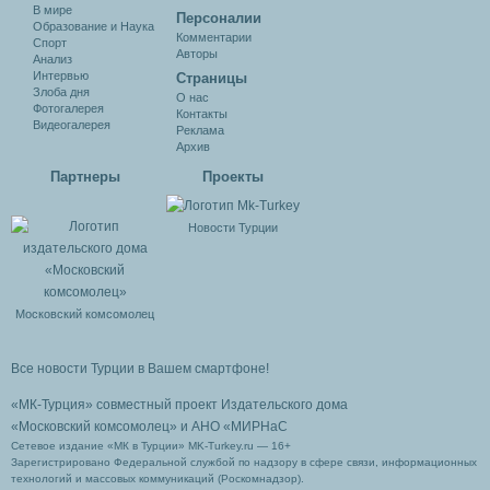
В мире
Персоналии
Образование и Наука
Комментарии
Спорт
Авторы
Анализ
Интервью
Cтраницы
Злоба дня
О нас
Фотогалерея
Контакты
Видеогалерея
Реклама
Архив
Партнеры
Проекты
Новости Турции
Московский комсомолец
Все новости Турции в Вашем смартфоне!
«МК-Турция» совместный проект Издательского дома
«Московский комсомолец»
и АНО «МИРНаС
Сетевое издание «МК в Турции» MK-Turkey.ru — 16+
Зарегистрировано Федеральной службой по надзору в сфере связи, информационных
технологий и массовых коммуникаций (Роскомнадзор).