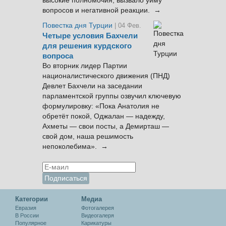
высокие полномочия, вызвало уйму
вопросов и негативной реакции. →
Повестка дня Турции
| 04 Фев.
Четыре условия Бахчели
для решения курдского
вопроса
Во вторник лидер Партии
националистического движения (ПНД)
Девлет Бахчели на заседании
парламентской группы озвучил ключевую
формулировку: «Пока Анатолия не
обретёт покой, Оджалан — надежду,
Ахметы — свои посты, а Демирташ —
свой дом, наша решимость
непоколебима». →
Категории
Медиа
Евразия
Фотогалерея
В России
Видеогалеря
Популярное
Карикатуры