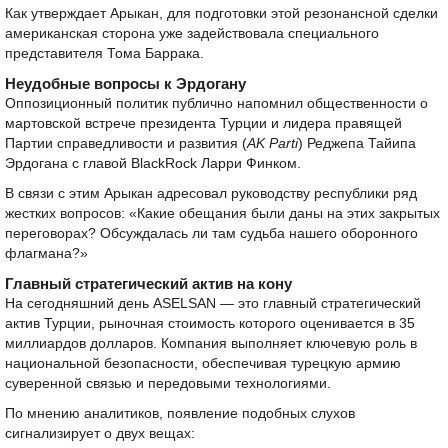
Как утверждает Арыкан, для подготовки этой резонансной сделки
американская сторона уже задействовала специального
представителя Тома Баррака.
Неудобные вопросы к Эрдогану
Оппозиционный политик публично напомнил общественности о
мартовской встрече президента Турции и лидера правящей
Партии справедливости и развития (
AK Parti
) Реджепа Тайипа
Эрдогана с главой BlackRock Ларри Финком.
В связи с этим Арыкан адресовал руководству республики ряд
жестких вопросов: «Какие обещания были даны на этих закрытых
переговорах? Обсуждалась ли там судьба нашего оборонного
флагмана?»
Главный стратегический актив на кону
На сегодняшний день ASELSAN — это главный стратегический
актив Турции, рыночная стоимость которого оценивается в 35
миллиардов долларов. Компания выполняет ключевую роль в
национальной безопасности, обеспечивая турецкую армию
суверенной связью и передовыми технологиями.
По мнению аналитиков, появление подобных слухов
сигнализирует о двух вещах: