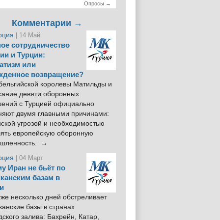
Опросы →
Комментарии →
рция
| 14 Май
ое сотрудничество
ии и Турции:
атизм или
жденное возвращение?
 бельгийской королевы Матильды и
сание девяти оборонных
шений с Турцией официально
няют двумя главными причинами:
йской угрозой и необходимостью
лять европейскую оборонную
шленность. →
рция
| 04 Март
у Иран не бьёт по
канским базам в
и
же несколько дней обстреливает
анские базы в странах
ского залива: Бахрейн, Катар,