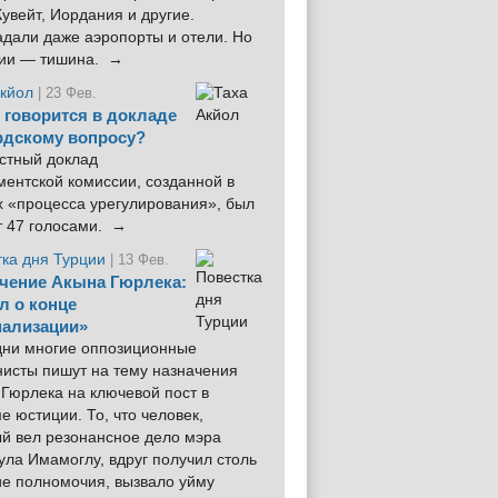
увейт, Иордания и другие.
дали даже аэропорты и отели. Но
ции — тишина. →
Акйол
| 23 Фев.
 говорится в докладе
рдскому вопросу?
стный доклад
ентской комиссии, созданной в
х «процесса урегулирования», был
т 47 голосами. →
тка дня Турции
| 13 Фев.
чение Акына Гюрлека:
л о конце
ализации»
 дни многие оппозиционные
нисты пишут на тему назначения
Гюрлека на ключевой пост в
е юстиции. То, что человек,
ый вел резонансное дело мэра
ла Имамоглу, вдруг получил столь
ие полномочия, вызвало уйму