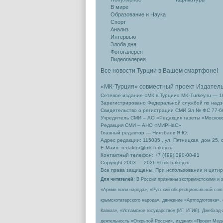
В мире
Образование и Наука
Спорт
Анализ
Интервью
Злоба дня
Фотогалерея
Видеогалерея
Все новости Турции в Вашем смартфоне!
«МК-Турция» совместный проект Издател
Сетевое издание «МК в Турции» MK-Turkey.ru — 1
Зарегистрировано Федеральной службой по надзо
Свидетельство о регистрации СМИ Эл № ФС 77-66
Учредитель СМИ – АО «Редакция газеты «Москов
Редакция СМИ – АНО «МИРНаС»
Главный редактор — Ниязбаев Я.Ю.
Адрес редакции: 115035 , ул. Пятницкая, дом 25, 
Е-Маил: redaktor@mk-turkey.ru
Контактный телефон: +7 (499) 390-08-91
Copyright 2003 — 2026 © mk-turkey.ru
Все права защищены. При использовании и цитиро
Для читателей
: В России признаны экстремистскими и 
«Армия воли народа», «Русский общенациональный сою
крымскотатарского народа», движение «Артподготовка»,
Кавказ», «Исламское государство» (ИГ, ИГИЛ), Джебхад
деятельность «Открытой России», издания «Проект Меди