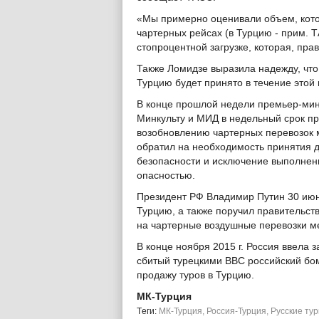
«Мы примерно оценивали объем, кото
чартерных рейсах (в Турцию - прим. Т
стопроцентной загрузке, которая, прав
Также Ломидзе выразила надежду, что
Турцию будет принято в течение этой
В конце прошлой недели премьер-мин
Минкульту и МИД в недельный срок пр
возобновлению чартерных перевозок 
обратил на необходимость принятия 
безопасности и исключение выполнен
опасностью.
Президент РФ Владимир Путин 30 июн
Турцию, а также поручил правительс
на чартерные воздушные перевозки м
В конце ноября 2015 г. Россия ввела 
сбитый турецкими ВВС российский бом
продажу туров в Турцию.
МК-Турция
Tеги:
МК-Турция
,
Россия-Турция
,
Русские ту