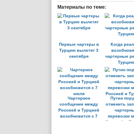
Материалы по теме:
Первые чартеры в
Когда реа
Турцию вылетят 3
возобновя
сентября
чартерные р
Турци
Чартерное
Путин пор
сообщение между
отменить зап
Россией и Турцией
чартерн
возобновится с 7
перевозки 
июля
Россией и Т