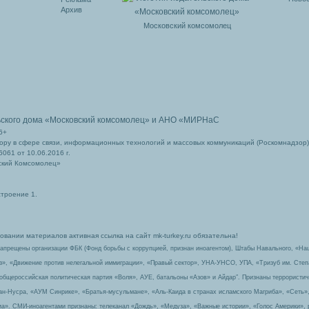
Архив
Московский комсомолец
ьского дома
«Московский комсомолец»
и АНО «МИРНаС
6+
ру в сфере связи, информационных технологий и массовых коммуникаций (Роскомнадзор)
061 от 10.06.2016 г.
ский Комсомолец»
строение 1.
вании материалов активная ссылка на сайт mk-turkey.ru обязательна!
запрещены организации ФБК (Фонд борьбы с коррупцией, признан иноагентом), Штабы Навального, «На
з», «Движение против нелегальной иммиграции», «Правый сектор», УНА-УНСО, УПА, «Тризуб им. Сте
 общероссийская политическая партия «Воля», АУЕ, батальоны «Азов» и Айдар″. Признаны террорист
-ан-Нусра, «АУМ Синрике», «Братья-мусульмане», «Аль-Каида в странах исламского Магриба», «Сеть»
а». СМИ-иноагентами признаны: телеканал «Дождь», «Медуза», «Важные истории», «Голос Америки», 