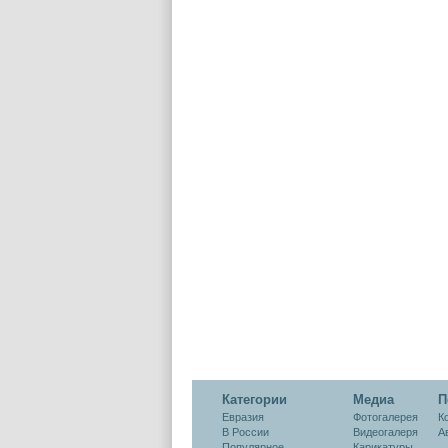
Категории
Медиа
П
Евразия
Фотогалерея
К
В России
Видеогалеря
А
Популярное
Карикатуры