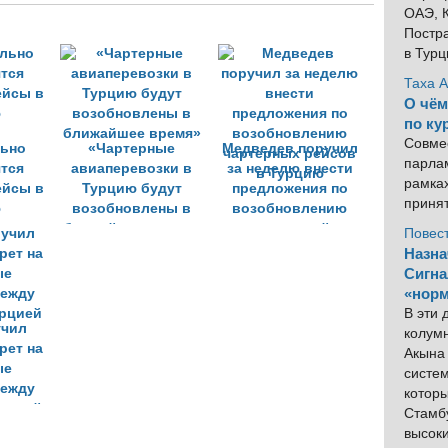
ОАЭ, К
Постра
в Тур
Таха 
О чём
по ку
Совме
льно
«Чартерные
Медведев поручил
парлам
тся
авиаперевозки в
за неделю внести
рамка
ейсы в
Турцию будут
предложения по
приня
ю
возобновлены в
возобновлению
ближайшее время»
чартерных рейсов
Повес
в Турцию
Назна
Сигна
«норм
В эти
учил
колум
рет на
Акына 
ые
систем
между
котор
урцией
Стамбу
высок