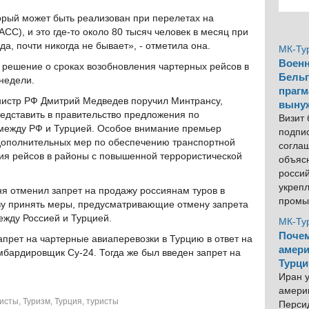
рый может быть реализован при перелетах на
АСС), и это где-то около 80 тысяч человек в месяц при
да, почти никогда не бывает», - отметила она.
МК-Ту
Военн
 решение о сроках возобновления чартерных рейсов в
Бельг
 недели.
прагм
истр РФ Дмитрий Медведев поручил Минтрансу,
выну
едставить в правительство предложения по
Визит
между РФ и Турцией. Особое внимание премьер
подпи
дополнительных мер по обеспечению транспортной
согла
ия рейсов в районы с повышенной террористической
объяс
росси
укреп
я отменил запрет на продажу россиянам туров в
промы
тву принять меры, предусматривающие отмену запрета
ежду Россией и Турцией.
МК-Ту
Почем
запрет на чартерные авиаперевозки в Турцию в ответ на
амери
бардировщик Су-24. Тогда же был введен запрет на
Турци
Иран у
америк
ристы
,
Туризм
,
Турция
,
туристы
Персид