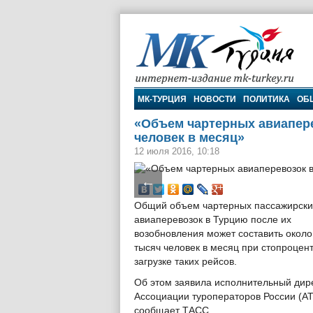
МК-Турция
МК-ТУРЦИЯ
НОВОСТИ
ПОЛИТИКА
ОБ
«Объем чартерных авиапере
человек в месяц»
12 июля 2016, 10:18
←
Общий объем чартерных пассажирски
авиаперевозок в Турцию после их
возобновления может составить около
тысяч человек в месяц при стопроцен
загрузке таких рейсов.
Об этом заявила исполнительный дир
Ассоциации туроператоров России (А
сообщает ТАСС.