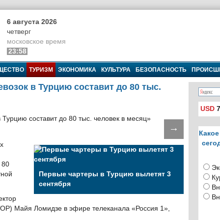
6 августа 2026
четверг
московское время
23:58
ЩЕСТВО
ТУРИЗМ
ЭКОНОМИКА
КУЛЬТУРА
БЕЗОПАСНОСТЬ
ПРОИСШ
возок в Турцию составит до 80 тыс.
USD
7
→
Какое
сего
х
 80
Эк
тной
Первые чартеры в Турцию вылетят 3
Ку
сентября
Вн
Вн
ектор
ТОР) Майя Ломидзе в эфире телеканала «Россия 1»,