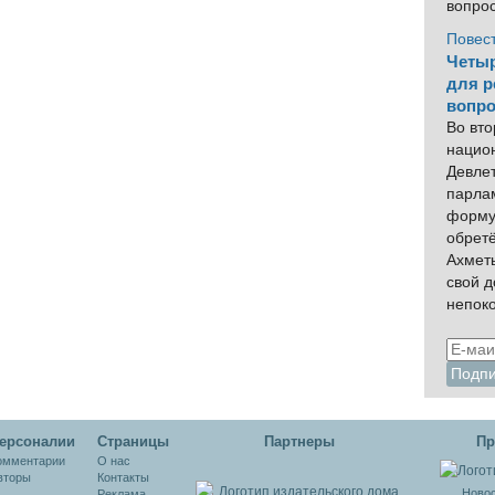
вопро
Повес
Четыр
для р
вопро
Во вто
нацио
Девлет
парла
форму
обрет
Ахмет
свой 
непок
ерсоналии
Cтраницы
Партнеры
Пр
омментарии
О нас
вторы
Контакты
Новос
Реклама