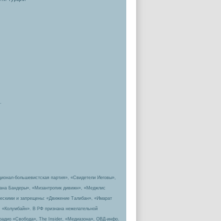
.
ционал-большевистская партия», «Свидетели Иеговы»,
пана Бандеры», «Мизантропик дивижн», «Меджлис
ическими и запрещены: «Движение Талибан», «Имарат
, «Колумбайн». В РФ признана нежелательной
радио «Свобода», The Insider, «Медиазона», ОВД-инфо.