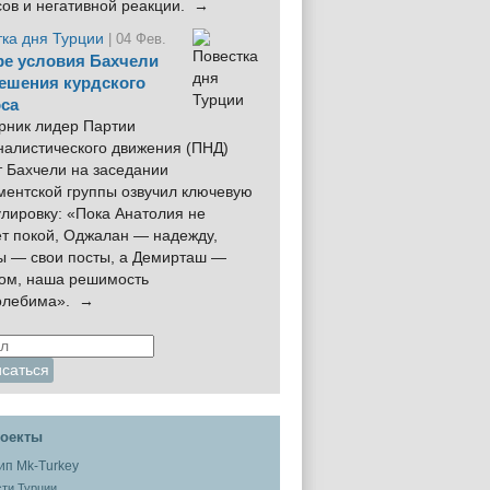
сов и негативной реакции. →
тка дня Турции
| 04 Фев.
е условия Бахчели
ешения курдского
са
рник лидер Партии
налистического движения (ПНД)
 Бахчели на заседании
ментской группы озвучил ключевую
лировку: «Пока Анатолия не
ёт покой, Оджалан — надежду,
ы — свои посты, а Демирташ —
дом, наша решимость
олебима». →
оекты
ти Турции