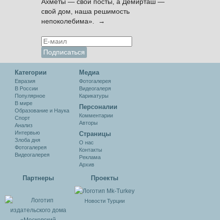
Ахметы — свои посты, а Демирташ —
свой дом, наша решимость
непоколебима». →
Категории
Медиа
Евразия
Фотогалерея
В России
Видеогалеря
Популярное
Карикатуры
В мире
Персоналии
Образование и Наука
Комментарии
Спорт
Авторы
Анализ
Интервью
Cтраницы
Злоба дня
О нас
Фотогалерея
Контакты
Видеогалерея
Реклама
Архив
Партнеры
Проекты
Новости Турции