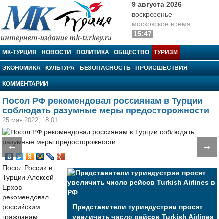
9 августа 2026
воскресенье
московское время
15:47
МК-Турция
МК-ТУРЦИЯ
НОВОСТИ
ПОЛИТИКА
ОБЩЕСТВО
ТУРИЗМ
ЭКОНОМИКА
КУЛЬТУРА
БЕЗОПАСНОСТЬ
ПРОИСШЕСТВИЯ
КОММЕНТАРИИ
Посол РФ рекомендовал россиянам в Турции
соблюдать разумные меры предосторожности
25 мая 2022, 18:01
←
→
Посол России в
Турции Алексей
Ерхов
рекомендовал
российским
Представители туриндустрии просят
гражданам,
увеличить число рейсов Turkish Airlines