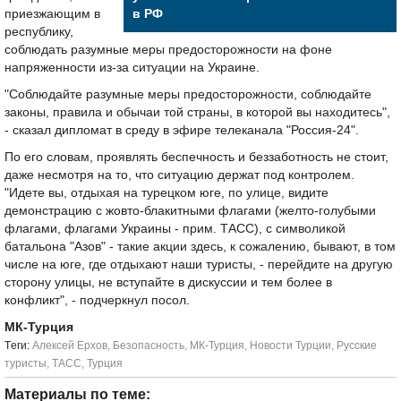
приезжающим в
в РФ
республику,
соблюдать разумные меры предосторожности на фоне
напряженности из-за ситуации на Украине.
"Соблюдайте разумные меры предосторожности, соблюдайте
законы, правила и обычаи той страны, в которой вы находитесь",
- сказал дипломат в среду в эфире телеканала "Россия-24".
По его словам, проявлять беспечность и беззаботность не стоит,
даже несмотря на то, что ситуацию держат под контролем.
"Идете вы, отдыхая на турецком юге, по улице, видите
демонстрацию с жовто-блакитными флагами (желто-голубыми
флагами, флагами Украины - прим. ТАСС), с символикой
батальона "Азов" - такие акции здесь, к сожалению, бывают, в том
числе на юге, где отдыхают наши туристы, - перейдите на другую
сторону улицы, не вступайте в дискуссии и тем более в
конфликт", - подчеркнул посол.
МК-Турция
Tеги:
Алексей Ерхов
,
Безопасность
,
МК-Турция
,
Новости Турции
,
Русские
туристы
,
ТАСС
,
Турция
Материалы по теме: