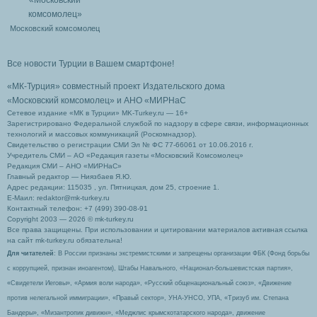
Московский комсомолец
Все новости Турции в Вашем смартфоне!
«МК-Турция» совместный проект Издательского дома
«Московский комсомолец»
и АНО «МИРНаС
Сетевое издание «МК в Турции» MK-Turkey.ru — 16+
Зарегистрировано Федеральной службой по надзору в сфере связи, информационных
технологий и массовых коммуникаций (Роскомнадзор).
Свидетельство о регистрации СМИ Эл № ФС 77-66061 от 10.06.2016 г.
Учредитель СМИ – АО «Редакция газеты «Московский Комсомолец»
Редакция СМИ – АНО «МИРНаС»
Главный редактор — Ниязбаев Я.Ю.
Адрес редакции: 115035 , ул. Пятницкая, дом 25, строение 1.
Е-Маил: redaktor@mk-turkey.ru
Контактный телефон: +7 (499) 390-08-91
Copyright 2003 — 2026 © mk-turkey.ru
Все права защищены. При использовании и цитировании материалов активная ссылка
на сайт mk-turkey.ru обязательна!
Для читателей
: В России признаны экстремистскими и запрещены организации ФБК (Фонд борьбы
с коррупцией, признан иноагентом), Штабы Навального, «Национал-большевистская партия»,
«Свидетели Иеговы», «Армия воли народа», «Русский общенациональный союз», «Движение
против нелегальной иммиграции», «Правый сектор», УНА-УНСО, УПА, «Тризуб им. Степана
Бандеры», «Мизантропик дивижн», «Меджлис крымскотатарского народа», движение