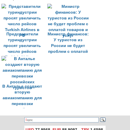
Представители
Министр финансов:
туриндустрии
У туристов из
просят увеличить
России не будет
число рейсов
проблем с оплатой
Turkish Airlines в
товаров и услуг
РФ
В Анталье создают
вторую
авиакомпанию для
перевозки
российских
туристов
USD
77,9568
EUR
88,9097
TRY
1,6598