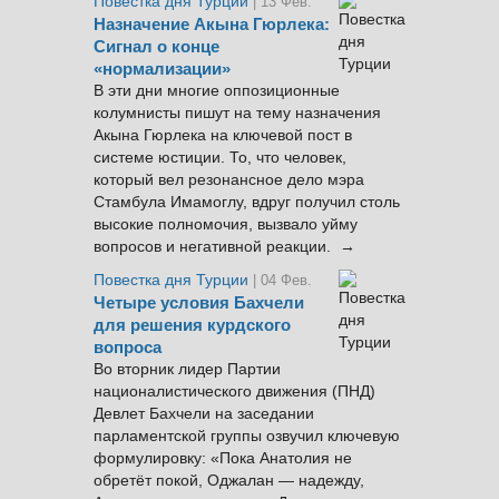
Повестка дня Турции
| 13 Фев.
Назначение Акына Гюрлека:
Сигнал о конце
«нормализации»
В эти дни многие оппозиционные
колумнисты пишут на тему назначения
Акына Гюрлека на ключевой пост в
системе юстиции. То, что человек,
который вел резонансное дело мэра
Стамбула Имамоглу, вдруг получил столь
высокие полномочия, вызвало уйму
вопросов и негативной реакции. →
Повестка дня Турции
| 04 Фев.
Четыре условия Бахчели
для решения курдского
вопроса
Во вторник лидер Партии
националистического движения (ПНД)
Девлет Бахчели на заседании
парламентской группы озвучил ключевую
формулировку: «Пока Анатолия не
обретёт покой, Оджалан — надежду,