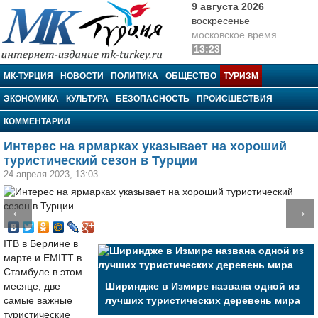
9 августа 2026
воскресенье
московское время
13:23
МК-Турция
МК-ТУРЦИЯ
НОВОСТИ
ПОЛИТИКА
ОБЩЕСТВО
ТУРИЗМ
ЭКОНОМИКА
КУЛЬТУРА
БЕЗОПАСНОСТЬ
ПРОИСШЕСТВИЯ
КОММЕНТАРИИ
Интерес на ярмарках указывает на хороший
туристический сезон в Турции
24 апреля 2023, 13:03
←
→
ITB в Берлине в
марте и EMITT в
Стамбуле в этом
месяце, две
Шириндже в Измире названа одной из
самые важные
лучших туристических деревень мира
туристические