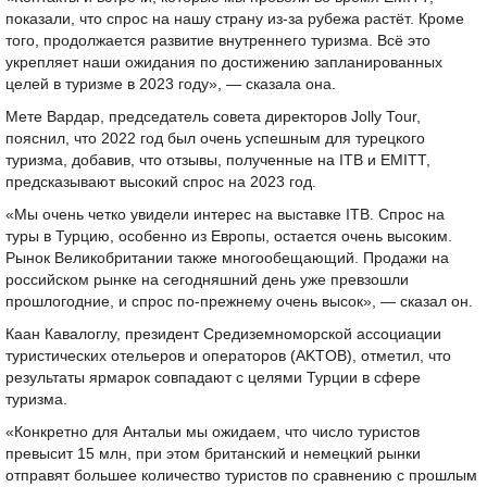
показали, что спрос на нашу страну из-за рубежа растёт. Кроме
того, продолжается развитие внутреннего туризма. Всё это
укрепляет наши ожидания по достижению запланированных
целей в туризме в 2023 году», — сказала она.
Мете Вардар, председатель совета директоров Jolly Tour,
пояснил, что 2022 год был очень успешным для турецкого
туризма, добавив, что отзывы, полученные на ITB и EMITT,
предсказывают высокий спрос на 2023 год.
«Мы очень четко увидели интерес на выставке ITB. Спрос на
туры в Турцию, особенно из Европы, остается очень высоким.
Рынок Великобритании также многообещающий. Продажи на
российском рынке на сегодняшний день уже превзошли
прошлогодние, и спрос по-прежнему очень высок», — сказал он.
Каан Кавалоглу, президент Средиземноморской ассоциации
туристических отельеров и операторов (AKTOB), отметил, что
результаты ярмарок совпадают с целями Турции в сфере
туризма.
«Конкретно для Антальи мы ожидаем, что число туристов
превысит 15 млн, при этом британский и немецкий рынки
отправят большее количество туристов по сравнению с прошлым