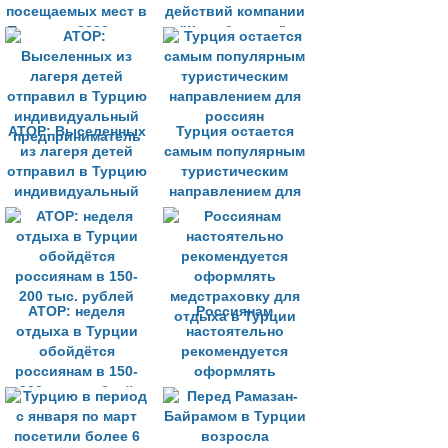
посещаемых мест в
действий компании
Турции в 2023 году
"Колибри-тур",
вернулись в
Россию
АТОР: Выселенных
Турция остается
из лагеря детей
самым популярным
отправил в Турцию
туристическим
индивидуальный
направлением для
предприниматель
россиян
АТОР: неделя
Россиянам
отдыха в Турции
настоятельно
обойдётся
рекомендуется
россиянам в 150-
оформлять
200 тыс. рублей
медстраховку для
отдыха в Турции