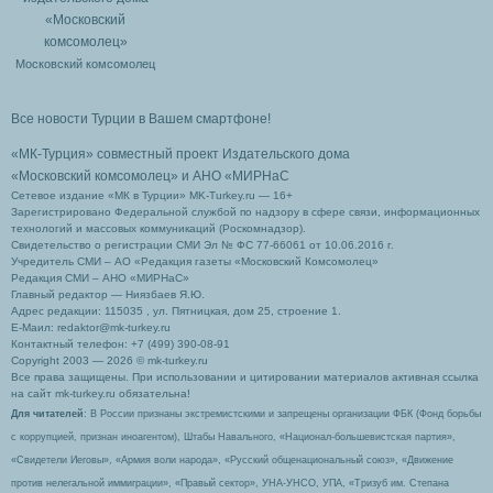
Московский комсомолец
Все новости Турции в Вашем смартфоне!
«МК-Турция» совместный проект Издательского дома
«Московский комсомолец»
и АНО «МИРНаС
Сетевое издание «МК в Турции» MK-Turkey.ru — 16+
Зарегистрировано Федеральной службой по надзору в сфере связи, информационных
технологий и массовых коммуникаций (Роскомнадзор).
Свидетельство о регистрации СМИ Эл № ФС 77-66061 от 10.06.2016 г.
Учредитель СМИ – АО «Редакция газеты «Московский Комсомолец»
Редакция СМИ – АНО «МИРНаС»
Главный редактор — Ниязбаев Я.Ю.
Адрес редакции: 115035 , ул. Пятницкая, дом 25, строение 1.
Е-Маил: redaktor@mk-turkey.ru
Контактный телефон: +7 (499) 390-08-91
Copyright 2003 — 2026 © mk-turkey.ru
Все права защищены. При использовании и цитировании материалов активная ссылка
на сайт mk-turkey.ru обязательна!
Для читателей
: В России признаны экстремистскими и запрещены организации ФБК (Фонд борьбы
с коррупцией, признан иноагентом), Штабы Навального, «Национал-большевистская партия»,
«Свидетели Иеговы», «Армия воли народа», «Русский общенациональный союз», «Движение
против нелегальной иммиграции», «Правый сектор», УНА-УНСО, УПА, «Тризуб им. Степана