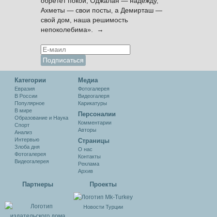
обретёт покой, Оджалан — надежду,
Ахметы — свои посты, а Демирташ —
свой дом, наша решимость
непоколебима». →
Категории
Медиа
Евразия
Фотогалерея
В России
Видеогалеря
Популярное
Карикатуры
В мире
Персоналии
Образование и Наука
Комментарии
Спорт
Авторы
Анализ
Интервью
Cтраницы
Злоба дня
О нас
Фотогалерея
Контакты
Видеогалерея
Реклама
Архив
Партнеры
Проекты
Новости Турции