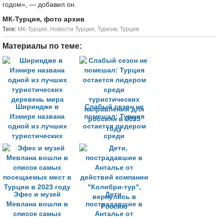
годом», — добавил он.
МК-Турция, фото архив
Tеги:
МК-Турция
,
Новости Турции
,
Туризм
,
Турция
Материалы по теме:
Шириндже в
Слабый сезон не
Измире названа
помешал: Турция
одной из лучших
остается лидером
туристических
среди
деревень мира
туристических
направлений для
россиян в 2023
году
Эфес и музей
Дети,
Мевлана вошли в
пострадавшие в
список самых
Анталье от