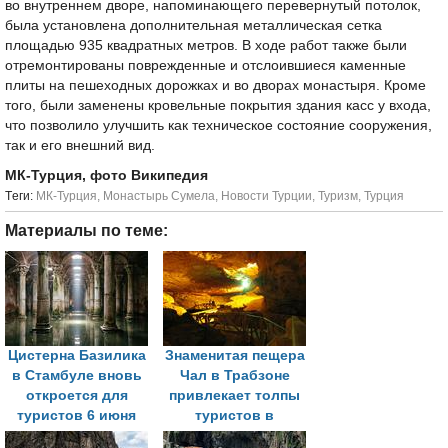
во внутреннем дворе, напоминающего перевернутый потолок,
была установлена дополнительная металлическая сетка
площадью 935 квадратных метров. В ходе работ также были
отремонтированы поврежденные и отслоившиеся каменные
плиты на пешеходных дорожках и во дворах монастыря. Кроме
того, были заменены кровельные покрытия здания касс у входа,
что позволило улучшить как техническое состояние сооружения,
так и его внешний вид.
МК-Турция, фото Википедия
Tеги:
МК-Турция
,
Монастырь Сумела
,
Новости Турции
,
Туризм
,
Турция
Материалы по теме:
Цистерна Базилика
Знаменитая пещера
в Стамбуле вновь
Чал в Трабзоне
откроется для
привлекает толпы
туристов 6 июня
туристов в
праздничные дни