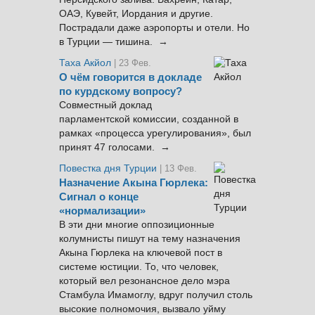
ОАЭ, Кувейт, Иордания и другие.
Пострадали даже аэропорты и отели. Но
в Турции — тишина. →
Таха Акйол
| 23 Фев.
О чём говорится в докладе
по курдскому вопросу?
Совместный доклад
парламентской комиссии, созданной в
рамках «процесса урегулирования», был
принят 47 голосами. →
Повестка дня Турции
| 13 Фев.
Назначение Акына Гюрлека:
Сигнал о конце
«нормализации»
В эти дни многие оппозиционные
колумнисты пишут на тему назначения
Акына Гюрлека на ключевой пост в
системе юстиции. То, что человек,
который вел резонансное дело мэра
Стамбула Имамоглу, вдруг получил столь
высокие полномочия, вызвало уйму