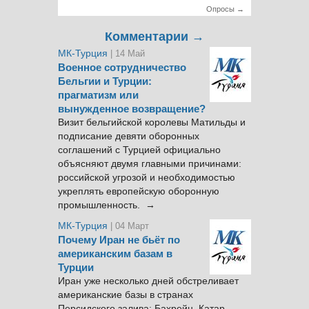
Опросы →
Комментарии →
МК-Турция
| 14 Май
Военное сотрудничество
Бельгии и Турции:
прагматизм или
вынужденное возвращение?
Визит бельгийской королевы Матильды и
подписание девяти оборонных
соглашений с Турцией официально
объясняют двумя главными причинами:
российской угрозой и необходимостью
укреплять европейскую оборонную
промышленность. →
МК-Турция
| 04 Март
Почему Иран не бьёт по
американским базам в
Турции
Иран уже несколько дней обстреливает
американские базы в странах
Персидского залива: Бахрейн, Катар,