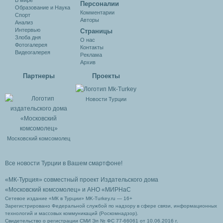
В мире
Персоналии
Образование и Наука
Комментарии
Спорт
Авторы
Анализ
Интервью
Cтраницы
Злоба дня
О нас
Фотогалерея
Контакты
Видеогалерея
Реклама
Архив
Партнеры
Проекты
Новости Турции
Московский комсомолец
Все новости Турции в Вашем смартфоне!
«МК-Турция» совместный проект Издательского дома
«Московский комсомолец»
и АНО «МИРНаС
Сетевое издание «МК в Турции» MK-Turkey.ru — 16+
Зарегистрировано Федеральной службой по надзору в сфере связи, информационных
технологий и массовых коммуникаций (Роскомнадзор).
Свидетельство о регистрации СМИ Эл № ФС 77-66061 от 10.06.2016 г.