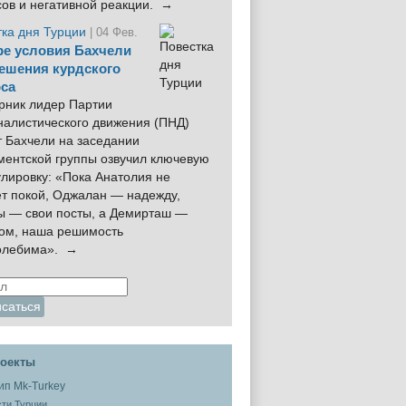
сов и негативной реакции. →
тка дня Турции
| 04 Фев.
е условия Бахчели
ешения курдского
са
рник лидер Партии
налистического движения (ПНД)
 Бахчели на заседании
ментской группы озвучил ключевую
лировку: «Пока Анатолия не
ёт покой, Оджалан — надежду,
ы — свои посты, а Демирташ —
дом, наша решимость
олебима». →
оекты
ти Турции