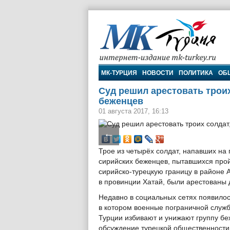
МК-Турция
МК-ТУРЦИЯ
НОВОСТИ
ПОЛИТИКА
ОБ
Суд решил арестовать трои
беженцев
01 августа 2017, 16:13
←
Трое из четырёх солдат, напавших на 
сирийских беженцев, пытавшихся прой
сирийско-турецкую границу в районе
в провинции Хатай, были арестованы 
Недавно в социальных сетях появилос
в котором военные пограничной служ
Турции избивают и унижают группу бе
обсуждение турецкой общественности 