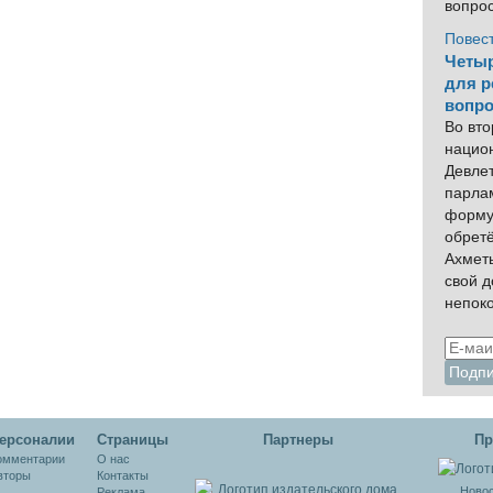
вопро
Повес
Четыр
для р
вопро
Во вто
нацио
Девлет
парла
форму
обрет
Ахмет
свой 
непок
ерсоналии
Cтраницы
Партнеры
Пр
омментарии
О нас
вторы
Контакты
Новос
Реклама