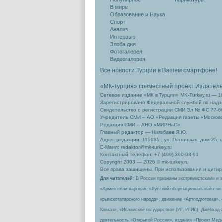
В мире
Образование и Наука
Спорт
Анализ
Интервью
Злоба дня
Фотогалерея
Видеогалерея
Все новости Турции в Вашем смартфоне!
«МК-Турция» совместный проект Издател
Сетевое издание «МК в Турции» MK-Turkey.ru — 1
Зарегистрировано Федеральной службой по надзо
Свидетельство о регистрации СМИ Эл № ФС 77-66
Учредитель СМИ – АО «Редакция газеты «Москов
Редакция СМИ – АНО «МИРНаС»
Главный редактор — Ниязбаев Я.Ю.
Адрес редакции: 115035 , ул. Пятницкая, дом 25, 
Е-Маил: redaktor@mk-turkey.ru
Контактный телефон: +7 (499) 390-08-91
Copyright 2003 — 2026 © mk-turkey.ru
Все права защищены. При использовании и цитиро
Для читателей
: В России признаны экстремистскими и 
«Армия воли народа», «Русский общенациональный сою
крымскотатарского народа», движение «Артподготовка»,
Кавказ», «Исламское государство» (ИГ, ИГИЛ), Джебхад
деятельность «Открытой России», издания «Проект Меди