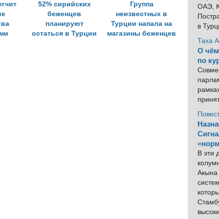
егчит
52% сирийских
Группа
ОАЭ, К
ие
беженцев
неизвестных в
Постра
тва
планируют
Турции напала на
в Тур
ми
остаться в Турции
магазины беженцев
Таха 
ми
О чём
по ку
Совме
парлам
рамка
приня
Повес
Назна
Сигна
«норм
В эти
колум
Акына 
систем
котор
Стамбу
высок