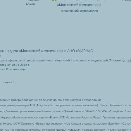
Архив
Московский комсомолец
ьского дома
«Московский комсомолец»
и АНО «МИРНаС
6+
ру в сфере связи, информационных технологий и массовых коммуникаций (Роскомнадзор)
061 от 10.06.2016 г.
ский Комсомолец»
строение 1.
вании материалов активная ссылка на сайт mk-turkey.ru обязательна!
запрещены организации ФБК (Фонд борьбы с коррупцией, признан иноагентом), Штабы Навального, «На
з», «Движение против нелегальной иммиграции», «Правый сектор», УНА-УНСО, УПА, «Тризуб им. Сте
 общероссийская политическая партия «Воля», АУЕ, батальоны «Азов» и Айдар″. Признаны террорист
-ан-Нусра, «АУМ Синрике», «Братья-мусульмане», «Аль-Каида в странах исламского Магриба», «Сеть»
а». СМИ-иноагентами признаны: телеканал «Дождь», «Медуза», «Важные истории», «Голос Америки», 