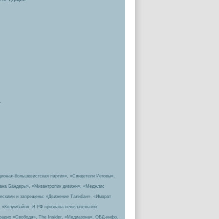
.
ционал-большевистская партия», «Свидетели Иеговы»,
пана Бандеры», «Мизантропик дивижн», «Меджлис
ическими и запрещены: «Движение Талибан», «Имарат
, «Колумбайн». В РФ признана нежелательной
радио «Свобода», The Insider, «Медиазона», ОВД-инфо.