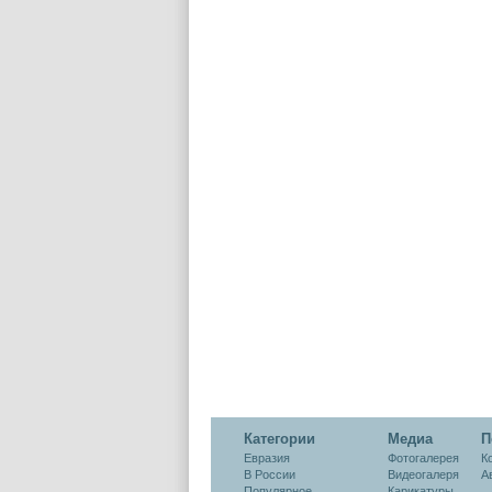
Категории
Медиа
П
Евразия
Фотогалерея
К
В России
Видеогалеря
А
Популярное
Карикатуры