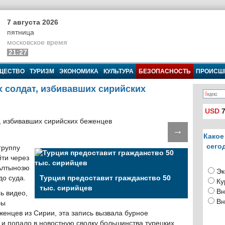
7 августа 2026
пятница
московское время
21:27
ЩЕСТВО
ТУРИЗМ
ЭКОНОМИКА
КУЛЬТУРА
БЕЗОПАСНОСТЬ
ПРОИСШ
х солдат, избивавших сирийских
USD
7
→
Какое
сего
группу
ти через
 Алтынозю
Эк
до суда.
Турция предоставит гражданство 50
Ку
тыс. сирийцев
Вн
ь видео,
Вн
бы
женцев из Сирии, эта запись вызвала бурное
и попало в новостную сводку большинства турецких