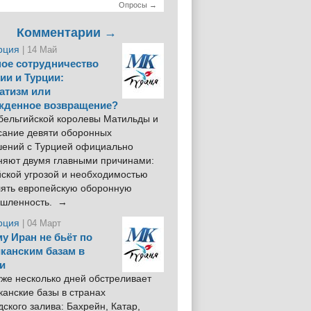
Опросы →
Комментарии →
рция
| 14 Май
ое сотрудничество
ии и Турции:
атизм или
жденное возвращение?
 бельгийской королевы Матильды и
сание девяти оборонных
шений с Турцией официально
няют двумя главными причинами:
йской угрозой и необходимостью
лять европейскую оборонную
шленность. →
рция
| 04 Март
у Иран не бьёт по
канским базам в
и
же несколько дней обстреливает
анские базы в странах
ского залива: Бахрейн, Катар,