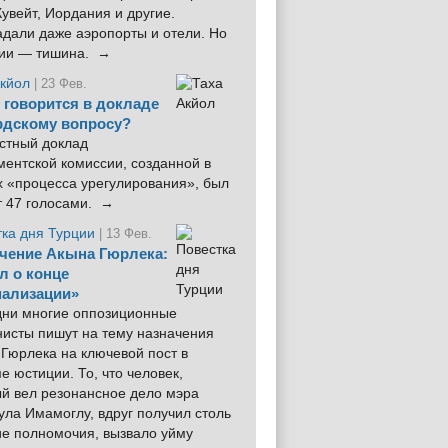
увейт, Иордания и другие.
дали даже аэропорты и отели. Но
ции — тишина. →
Акйол
| 23 Фев.
 говорится в докладе
рдскому вопросу?
стный доклад
ентской комиссии, созданной в
х «процесса урегулирования», был
т 47 голосами. →
тка дня Турции
| 13 Фев.
чение Акына Гюрлека:
л о конце
ализации»
 дни многие оппозиционные
нисты пишут на тему назначения
Гюрлека на ключевой пост в
е юстиции. То, что человек,
ый вел резонансное дело мэра
ла Имамоглу, вдруг получил столь
ие полномочия, вызвало уйму