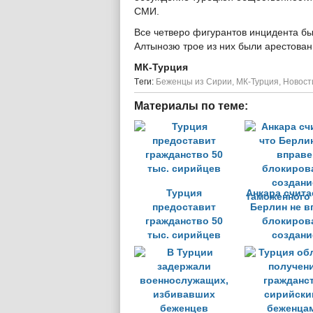
СМИ.
Все четверо фигурантов инцидента бы
Алтынозю трое из них были арестован
МК-Турция
Tеги:
Беженцы из Сирии
,
МК-Турция
,
Новост
Материалы по теме:
Турция
Анкара считае
предоставит
Берлин не в
гражданство 50
блокиров
тыс. сирийцев
создани
таможенного