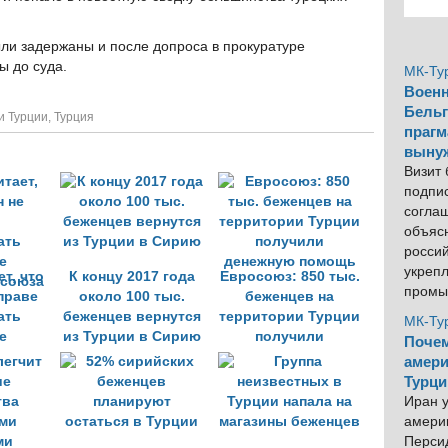
ли задержаны и после допроса в прокуратуре
ы до суда.
МК-Ту
Военн
Бельг
и Турции
,
Турция
прагм
выну
Визит
подпи
согла
объяс
росси
укреп
т, что
К концу 2017 года
Евросоюз: 850 тыс.
промы
праве
около 100 тыс.
беженцев на
ать
беженцев вернутся
территории Турции
МК-Ту
е
из Турции в Сирию
получили
Почем
 союза
денежную помощь
амери
Турци
Иран у
америк
Персид