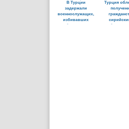
В Турции
Турция обл
задержали
получен
военнослужащих,
гражданс
избивавших
сирийски
беженцев
беженца