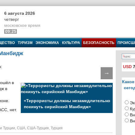
6 августа 2026
четверг
московское время
09:25
ЩЕСТВО
ТУРИЗМ
ЭКОНОМИКА
КУЛЬТУРА
БЕЗОПАСНОСТЬ
ПРОИСШ
 Манбидж
USD
7
→
Какое
вошёл в
сего
дж в
ионе.
«Террористы должны незамедлительно
Эк
покинуть сирийский Манбидж»
Ку
АСС, нет.
Вн
Вн
и Турции
,
США
,
США-Турция
,
Турция