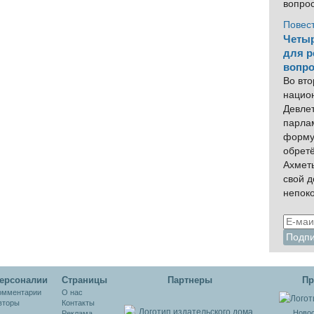
вопро
Повес
Четыр
для р
вопро
Во вто
нацио
Девлет
парла
форму
обрет
Ахмет
свой 
непок
ерсоналии
Cтраницы
Партнеры
Пр
омментарии
О нас
вторы
Контакты
Новос
Реклама