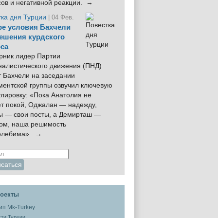
сов и негативной реакции. →
тка дня Турции
| 04 Фев.
е условия Бахчели
ешения курдского
са
рник лидер Партии
налистического движения (ПНД)
 Бахчели на заседании
ментской группы озвучил ключевую
лировку: «Пока Анатолия не
ёт покой, Оджалан — надежду,
ы — свои посты, а Демирташ —
дом, наша решимость
олебима». →
оекты
ти Турции