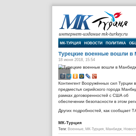
МК-Турция
МК-ТУРЦИЯ
НОВОСТИ
ПОЛИТИКА
ОБ
Турецкие военные вошли в
18 июня 2018, 15:54
←
Контингент Вооружённых сил Турции 
предместья сирийского города Манби
рамках договоренностей с США об
обеспечении безопасности в этом рег
Других подробностей, как сообщает Т
МК-Турция
Tеги:
Военные
,
МК-Турция
,
Манбидж
,
Новост