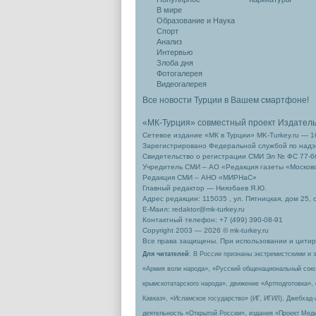
В мире
Образование и Наука
Спорт
Анализ
Интервью
Злоба дня
Фотогалерея
Видеогалерея
Все новости Турции в Вашем смартфоне!
«МК-Турция» совместный проект Издател
Сетевое издание «МК в Турции» MK-Turkey.ru — 1
Зарегистрировано Федеральной службой по надзо
Свидетельство о регистрации СМИ Эл № ФС 77-66
Учредитель СМИ – АО «Редакция газеты «Москов
Редакция СМИ – АНО «МИРНаС»
Главный редактор — Ниязбаев Я.Ю.
Адрес редакции: 115035 , ул. Пятницкая, дом 25, 
Е-Маил: redaktor@mk-turkey.ru
Контактный телефон: +7 (499) 390-08-91
Copyright 2003 — 2026 © mk-turkey.ru
Все права защищены. При использовании и цитиро
Для читателей
: В России признаны экстремистскими и 
«Армия воли народа», «Русский общенациональный сою
крымскотатарского народа», движение «Артподготовка»,
Кавказ», «Исламское государство» (ИГ, ИГИЛ), Джебхад
деятельность «Открытой России», издания «Проект Меди