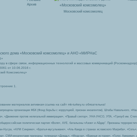
Архив
Московский комсомолец
ьского дома
«Московский комсомолец»
и АНО «МИРНаС
6+
ру в сфере связи, информационных технологий и массовых коммуникаций (Роскомнадзор)
061 от 10.06.2016 г.
ский Комсомолец»
строение 1.
вании материалов активная ссылка на сайт mk-turkey.ru обязательна!
запрещены организации ФБК (Фонд борьбы с коррупцией, признан иноагентом), Штабы Навального, «На
з», «Движение против нелегальной иммиграции», «Правый сектор», УНА-УНСО, УПА, «Тризуб им. Сте
 общероссийская политическая партия «Воля», АУЕ, батальоны «Азов» и Айдар″. Признаны террорист
-ан-Нусра, «АУМ Синрике», «Братья-мусульмане», «Аль-Каида в странах исламского Магриба», «Сеть»
а». СМИ-иноагентами признаны: телеканал «Дождь», «Медуза», «Важные истории», «Голос Америки», 