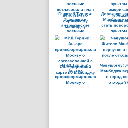
Генштаб Турции:
Дорожная ка
Турецкие и
Манбиджу м
американские
стать повор
военные
пунктом
согласовали план
американ
действий по
турецки
сирийскому
отношени
Манбиджу
МИД Турции:
Чавушоглу: 
Анкара
Манбиджа ве
проинформировала
в город п
Москву о
отхода Y
согласованной с
США дорожной
карте по Манбиджу