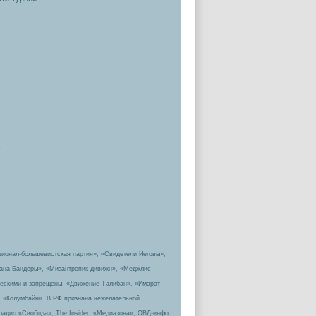
.
ционал-большевистская партия», «Свидетели Иеговы»,
пана Бандеры», «Мизантропик дивижн», «Меджлис
ическими и запрещены: «Движение Талибан», «Имарат
, «Колумбайн». В РФ признана нежелательной
радио «Свобода», The Insider, «Медиазона», ОВД-инфо.