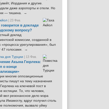
увейт, Иордания и другие.
дали даже аэропорты и отели. Но
ции — тишина. →
Акйол
| 23 Фев.
 говорится в докладе
рдскому вопросу?
стный доклад
ентской комиссии, созданной в
х «процесса урегулирования», был
т 47 голосами. →
тка дня Турции
| 13 Фев.
чение Акына Гюрлека:
л о конце
ализации»
 дни многие оппозиционные
нисты пишут на тему назначения
Гюрлека на ключевой пост в
е юстиции. То, что человек,
ый вел резонансное дело мэра
ла Имамоглу, вдруг получил столь
ие полномочия, вызвало уйму