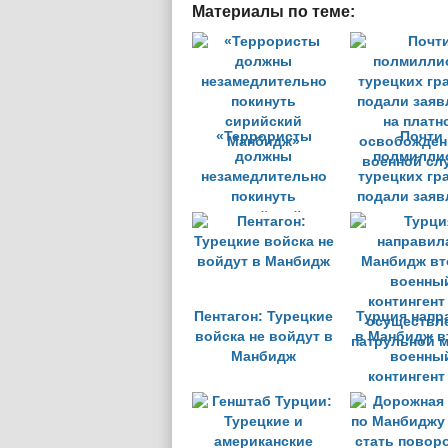
Материалы по теме:
«Террористы
Почти
должны
полмилли
незамедлительно
турецких гр
покинуть
подали заяв
сирийский
на платн
Манбидж»
освобожден
военной сл
Пентагон: Турецкие
Турция напр
войска не войдут в
в Манбидж в
Манбидж
военны
контингент
осуществл
патрульной 