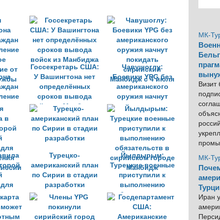
МК-Ту
Военн
Бельг
прагм
Госсекретарь США:
Чавушоглу:
выну
она
У Вашингтона нет
Боевики YPG без
Визит
аждан
определённых
американского
подпи
ление
сроков вывода
оружия начнут
согла
ое
войск из Манбиджа
покидать
объяс
ие от
сирийский
росси
ужбы
Манбидж с 4 июля
укреп
промы
авила
Турецко-
Йылдырым:
МК-Ту
торой
американский план
Турецкие военные
Почем
й
по Сирии в стадии
приступили к
амери
 для
разработки
выполнению
Турци
ения
обязательств в
Иран у
миссии
сирийском городе
америк
Манбидж
Персид