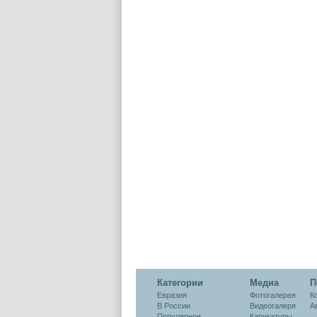
Категории
Медиа
П
Евразия
Фотогалерея
К
В России
Видеогалеря
А
Популярное
Карикатуры