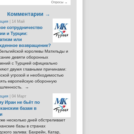
Опросы →
Комментарии →
рция
| 14 Май
ое сотрудничество
ии и Турции:
атизм или
жденное возвращение?
 бельгийской королевы Матильды и
сание девяти оборонных
шений с Турцией официально
няют двумя главными причинами:
йской угрозой и необходимостью
лять европейскую оборонную
шленность. →
рция
| 04 Март
у Иран не бьёт по
канским базам в
и
же несколько дней обстреливает
анские базы в странах
ского залива: Бахрейн, Катар,