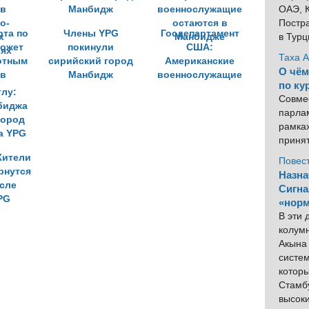
ОАЭ, К
Постра
рта по
Члены YPG
Госдепартамент
в Тур
ожет
покинули
США:
Таха 
отным
сирийский город
Американские
О чём
 в
Манбидж
военнослужащие
по ку
о-
остаются в
Совме
х
Манбидже
парлам
ях
рамка
приня
Жители
Повес
рнутся
Назна
осле
Сигна
PG
«норм
В эти
колум
Акына 
систем
котор
Стамбу
высок