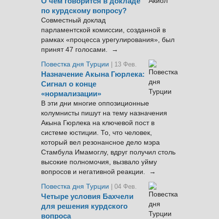
О чём говорится в докладе
по курдскому вопросу?
Совместный доклад
парламентской комиссии, созданной в
рамках «процесса урегулирования», был
принят 47 голосами. →
Повестка дня Турции
| 13 Фев.
Назначение Акына Гюрлека:
Сигнал о конце
«нормализации»
В эти дни многие оппозиционные
колумнисты пишут на тему назначения
Акына Гюрлека на ключевой пост в
системе юстиции. То, что человек,
который вел резонансное дело мэра
Стамбула Имамоглу, вдруг получил столь
высокие полномочия, вызвало уйму
вопросов и негативной реакции. →
Повестка дня Турции
| 04 Фев.
Четыре условия Бахчели
для решения курдского
вопроса