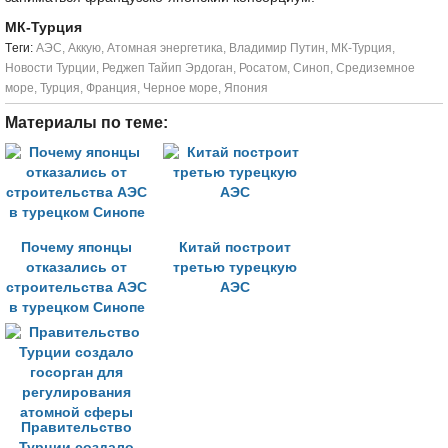
МК-Турция
Tеги:
АЭС
,
Аккую
,
Атомная энергетика
,
Владимир Путин
,
МК-Турция
,
Новости Турции
,
Реджеп Тайип Эрдоган
,
Росатом
,
Синоп
,
Средиземное
море
,
Турция
,
Франция
,
Черное море
,
Япония
Материалы по теме:
Почему японцы
Китай построит
отказались от
третью турецкую
строительства АЭС
АЭС
в турецком Синопе
Правительство
Турции создало