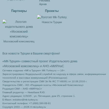
Реклама
Архив
Партнеры
Проекты
Новости Турции
Московский комсомолец
Все новости Турции в Вашем смартфоне!
«МК-Турция» совместный проект Издательского дома
«Московский комсомолец»
и АНО «МИРНаС
Сетевое издание «МК в Турции» MK-Turkey.ru — 16+
Зарегистрировано Федеральной службой по надзору в сфере связи, информационных
технологий и массовых коммуникаций (Роскомнадзор).
Свидетельство о регистрации СМИ Эл № ФС 77-66061 от 10.06.2016 г.
Учредитель СМИ – АО «Редакция газеты «Московский Комсомолец»
Редакция СМИ – АНО «МИРНаС»
Главный редактор — Ниязбаев Я.Ю.
Адрес редакции: 115035 , ул. Пятницкая, дом 25, строение 1.
Е-Маил: redaktor@mk-turkey.ru
Контактный телефон: +7 (499) 390-08-91
Copyright 2003 — 2026 © mk-turkey.ru