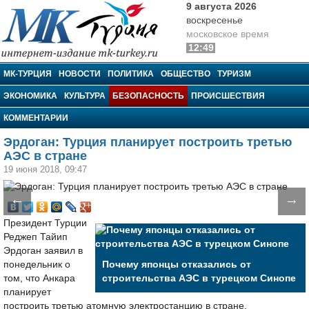
9 августа 2026
воскресенье
московское время
12:49
МК-Турция
МК-ТУРЦИЯ
НОВОСТИ
ПОЛИТИКА
ОБЩЕСТВО
ТУРИЗМ
ЭКОНОМИКА
КУЛЬТУРА
БЕЗОПАСНОСТЬ
ПРОИСШЕСТВИЯ
КОММЕНТАРИИ
Эрдоган: Турция планирует построить третью
АЭС в стране
19 июня 2018, 09:47
←
→
Президент Турции
Реджеп Тайип
Эрдоган заявил в
понедельник о
Почему японцы отказались от
том, что Анкара
строительства АЭС в турецком Синопе
планирует
построить третью атомную электростанцию в стране.