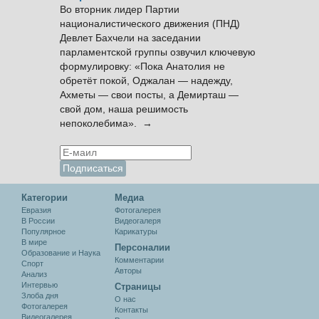
Во вторник лидер Партии
националистического движения (ПНД)
Девлет Бахчели на заседании
парламентской группы озвучил ключевую
формулировку: «Пока Анатолия не
обретёт покой, Оджалан — надежду,
Ахметы — свои посты, а Демирташ —
свой дом, наша решимость
непоколебима». →
Категории
Медиа
Евразия
Фотогалерея
В России
Видеогалеря
Популярное
Карикатуры
В мире
Персоналии
Образование и Наука
Комментарии
Спорт
Авторы
Анализ
Интервью
Cтраницы
Злоба дня
О нас
Фотогалерея
Контакты
Видеогалерея