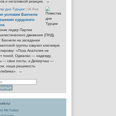
сов и негативной реакции. →
тка дня Турции
| 04 Фев.
е условия Бахчели
ешения курдского
са
рник лидер Партии
налистического движения (ПНД)
 Бахчели на заседании
ментской группы озвучил ключевую
лировку: «Пока Анатолия не
ёт покой, Оджалан — надежду,
ы — свои посты, а Демирташ —
дом, наша решимость
олебима». →
оекты
ти Турции