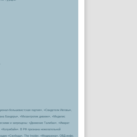
.
ционал-большевистская партия», «Свидетели Иеговы»,
пана Бандеры», «Мизантропик дивижн», «Меджлис
ическими и запрещены: «Движение Талибан», «Имарат
, «Колумбайн». В РФ признана нежелательной
радио «Свобода», The Insider, «Медиазона», ОВД-инфо.