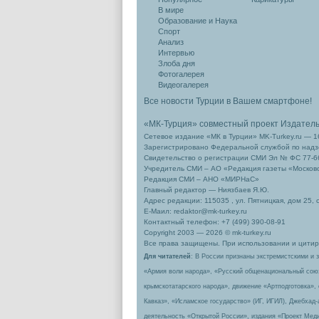
В мире
Образование и Наука
Спорт
Анализ
Интервью
Злоба дня
Фотогалерея
Видеогалерея
Все новости Турции в Вашем смартфоне!
«МК-Турция» совместный проект Издател
Сетевое издание «МК в Турции» MK-Turkey.ru — 1
Зарегистрировано Федеральной службой по надзо
Свидетельство о регистрации СМИ Эл № ФС 77-66
Учредитель СМИ – АО «Редакция газеты «Москов
Редакция СМИ – АНО «МИРНаС»
Главный редактор — Ниязбаев Я.Ю.
Адрес редакции: 115035 , ул. Пятницкая, дом 25, 
Е-Маил: redaktor@mk-turkey.ru
Контактный телефон: +7 (499) 390-08-91
Copyright 2003 — 2026 © mk-turkey.ru
Все права защищены. При использовании и цитиро
Для читателей
: В России признаны экстремистскими и 
«Армия воли народа», «Русский общенациональный сою
крымскотатарского народа», движение «Артподготовка»,
Кавказ», «Исламское государство» (ИГ, ИГИЛ), Джебхад
деятельность «Открытой России», издания «Проект Меди