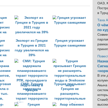
ОАЭ, К
Постра
в Тур
Таха 
О чём
по ку
Совме
парлам
ция
Экспорт из Греции
Греция угрожает
рамка
ет
в Турцию в 2021
Турции санкциями
приня
кризис
году увеличился на
к на
39%
Повес
ю
Назна
Сигна
«норм
В эти
колум
еговая
СМИ: Турция
Турция призывает
Акына 
ила о
задержала
Грецию не
систем
 тыс.
планировавшего
расширять
котор
в,
теракт террориста
территориальные
Стамбу
ных
РПК, прошедшего
воды в Эгейском
высок