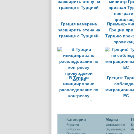
Грецие
Греция намерена
Премьер-ми
расширить стену на
Греции при
границе с Турцией
Турцию прек
провокац
В Турции
Греция: Тур
инициировано
соблюда
расследование по
миграционны
конгрессу
ЕС
прокурдской
партии
Категории
Медиа
П
Евразия
Фотогалерея
К
В России
Видеогалеря
А
Популярное
Карикатуры