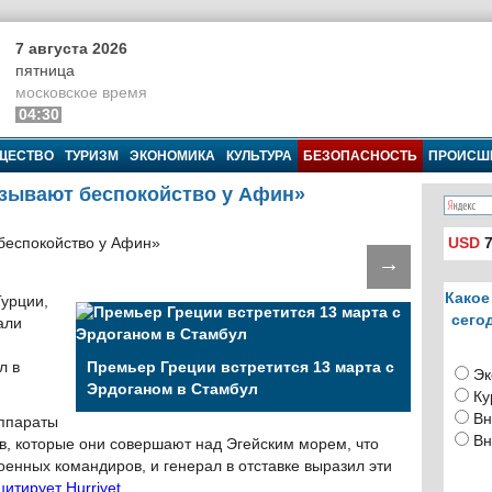
7 августа 2026
пятница
московское время
04:30
ЩЕСТВО
ТУРИЗМ
ЭКОНОМИКА
КУЛЬТУРА
БЕЗОПАСНОСТЬ
ПРОИСШ
ызывают беспокойство у Афин»
USD
7
→
Какое
урции,
сего
али
л в
Премьер Греции встретится 13 марта с
Эк
Эрдоганом в Стамбул
Ку
Вн
аппараты
Вн
в, которые они совершают над Эгейским морем, что
оенных командиров, и генерал в отставке выразил эти
цитирует Hurriyet
.