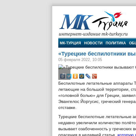
МК-Турция
МК-ТУРЦИЯ
НОВОСТИ
ПОЛИТИКА
ОБ
«Турецкие беспилотники в
05 февраля 2022, 10:05
←
Беспилотные летательные аппараты Т
летающие на большой территории, ст
«головной болью» для Греции, заявил
Эвангелос Йоргусис, греческий генера
отставке.
Турецкие беспилотные летательные 
недавно увеличили количество полёто
вызывает озабоченность у греческих в
опасения в недавней статье,
которую 