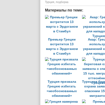
Турция
,
подборка
Материалы по теме:
Премьер Греции
Акар: Гре
встретится 13
использу
марта с Эрдоганом
украинский 
в Стамбул
для нападо
Турци
Турция призвала
Турецкая бер
Грецию избегать
охрана заяв
«необоснованных
спасении 15
обвинений»
мигранто
оттеснён