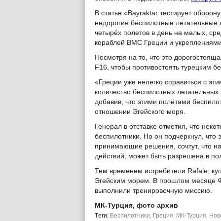
В статье «Bayraktar тестирует оборо
недорогие беспилотные летательные а
четырёх полетов в день на малых, ср
кораблей ВМС Греции и укреплениями 
Несмотря на то, что это дорогостоящ
F16, чтобы противостоять турецким б
«Греции уже нелегко справиться с эти
количество беспилотных летательных 
добавив, что этими полётами беспило
отношении Эгейского моря.
Генерал в отставке отметил, что нек
беспилотники. Но он подчеркнул, что э
принимающие решения, сочтут, что нап
действий, может быть разрешена в по
Тем временем истребители Rafale, ку
Эгейским морем. В прошлом месяце Ф
выполнили тренировочную миссию.
МК-Турция, фото архив
Tеги:
Беспилотники
,
Греция
,
МК-Турция
,
Нов