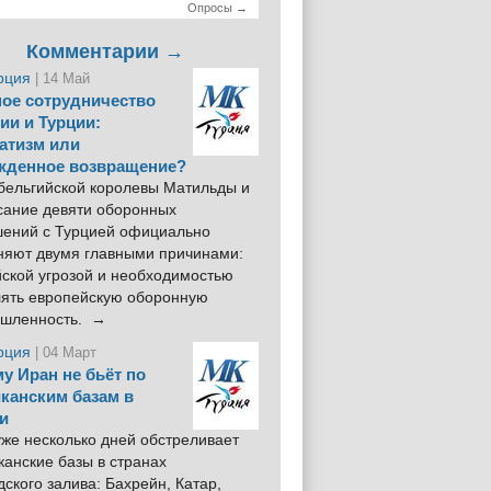
Опросы →
Комментарии →
рция
| 14 Май
ое сотрудничество
ии и Турции:
атизм или
жденное возвращение?
 бельгийской королевы Матильды и
сание девяти оборонных
шений с Турцией официально
няют двумя главными причинами:
йской угрозой и необходимостью
лять европейскую оборонную
шленность. →
рция
| 04 Март
у Иран не бьёт по
канским базам в
и
же несколько дней обстреливает
анские базы в странах
ского залива: Бахрейн, Катар,