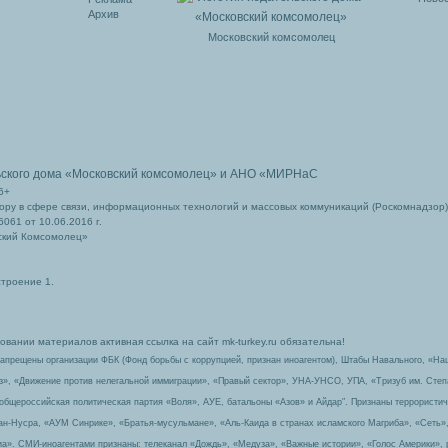
Архив
Московский комсомолец
ьского дома
«Московский комсомолец»
и АНО «МИРНаС
6+
ру в сфере связи, информационных технологий и массовых коммуникаций (Роскомнадзор)
061 от 10.06.2016 г.
ский Комсомолец»
строение 1.
вании материалов активная ссылка на сайт mk-turkey.ru обязательна!
запрещены организации ФБК (Фонд борьбы с коррупцией, признан иноагентом), Штабы Навального, «На
з», «Движение против нелегальной иммиграции», «Правый сектор», УНА-УНСО, УПА, «Тризуб им. Сте
 общероссийская политическая партия «Воля», АУЕ, батальоны «Азов» и Айдар″. Признаны террорист
-ан-Нусра, «АУМ Синрике», «Братья-мусульмане», «Аль-Каида в странах исламского Магриба», «Сеть»
а». СМИ-иноагентами признаны: телеканал «Дождь», «Медуза», «Важные истории», «Голос Америки», 