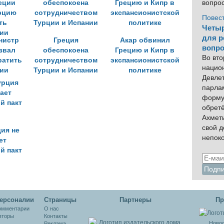
й
подготовку в
море
вопро
Греции
Повес
Четыр
для р
нистр
Греция
Акар обвинил
вопро
звал
обеспокоена
Грецию и Кипр в
Во вто
ратить
сотрудничеством
экспансионистской
нацио
ии
Турции и Испании
политике
Девлет
парла
форму
обрет
Ахмет
свой 
ция не
непок
ет
й пакт
ерсоналии
Cтраницы
Партнеры
Пр
омментарии
О нас
вторы
Контакты
Новос
Реклама