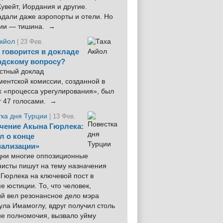
увейт, Иордания и другие.
дали даже аэропорты и отели. Но
ции — тишина. →
Акйол
| 23 Фев.
 говорится в докладе
рдскому вопросу?
стный доклад
ентской комиссии, созданной в
х «процесса урегулирования», был
т 47 голосами. →
тка дня Турции
| 13 Фев.
чение Акына Гюрлека:
л о конце
ализации»
 дни многие оппозиционные
нисты пишут на тему назначения
Гюрлека на ключевой пост в
е юстиции. То, что человек,
ый вел резонансное дело мэра
ла Имамоглу, вдруг получил столь
ие полномочия, вызвало уйму