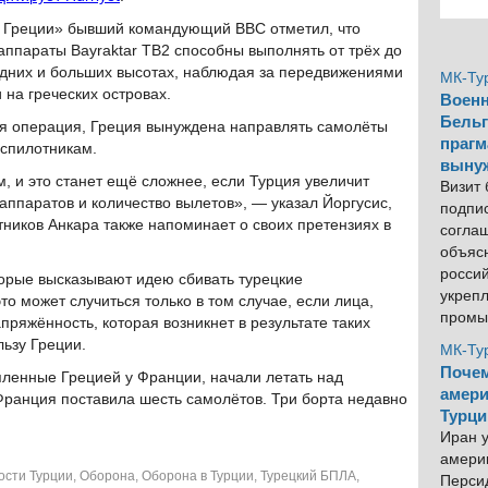
ну Греции» бывший командующий ВВС отметил, что
ппараты Bayraktar TB2 способны выполнять от трёх до
едних и больших высотах, наблюдая за передвижениями
МК-Ту
на греческих островах.
Военн
Бельг
ая операция, Греция вынуждена направлять самолёты
прагм
еспилотникам.
выну
м, и это станет ещё сложнее, если Турция увеличит
Визит
аппаратов и количество вылетов», — указал Йоргусис,
подпи
тников Анкара также напоминает о своих претензиях в
согла
объяс
росси
оторые высказывают идею сбивать турецкие
укреп
то может случиться только в том случае, если лица,
промы
ряжённость, которая возникнет в результате таких
льзу Греции.
МК-Ту
Почем
пленные Грецией у Франции, начали летать над
амери
ранция поставила шесть самолётов. Три борта недавно
Турци
Иран у
америк
ости Турции
,
Оборона
,
Оборона в Турции
,
Турецкий БПЛА
,
Персид