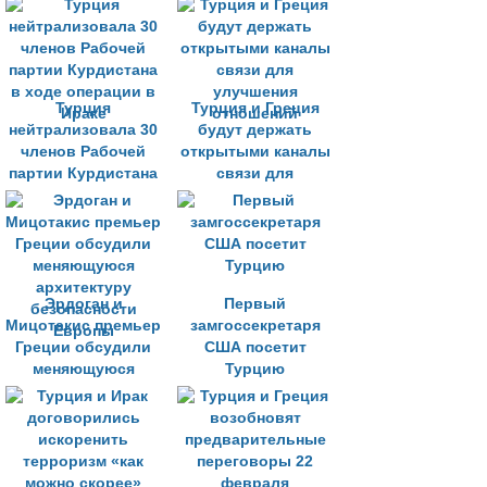
Сирии
Турция
Турция и Греция
нейтрализовала 30
будут держать
членов Рабочей
открытыми каналы
партии Курдистана
связи для
в ходе операции в
улучшения
Ираке
отношений
Эрдоган и
Первый
Мицотакис премьер
замгоссекретаря
Греции обсудили
США посетит
меняющуюся
Турцию
архитектуру
безопасности
Европы