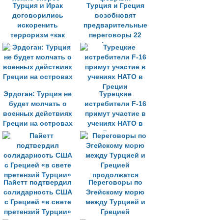
Турция и Ирак
Турция и Греция
договорились
возобновят
искоренить
предварительные
терроризм «как
переговоры 22
можно скорее»
февраля
Эрдоган: Турция не
Турецкие
будет молчать о
истребители F-16
военных действиях
примут участие в
Греции на островах
учениях НАТО в
Греции
Пайетт подтвердил
Переговоры по
солидарность США
Эгейскому морю
с Грецией «в свете
между Турцией и
претензий Турции»
Грецией