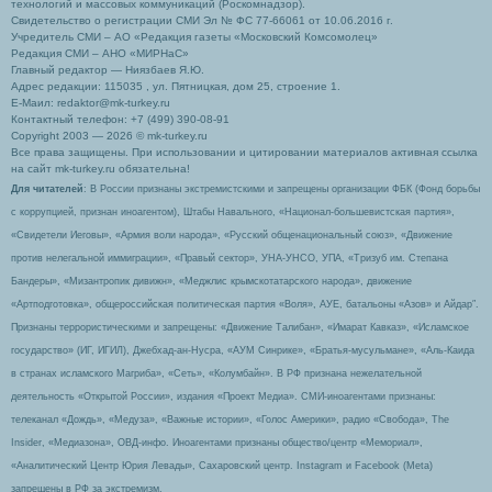
технологий и массовых коммуникаций (Роскомнадзор).
Свидетельство о регистрации СМИ Эл № ФС 77-66061 от 10.06.2016 г.
Учредитель СМИ – АО «Редакция газеты «Московский Комсомолец»
Редакция СМИ – АНО «МИРНаС»
Главный редактор — Ниязбаев Я.Ю.
Адрес редакции: 115035 , ул. Пятницкая, дом 25, строение 1.
Е-Маил: redaktor@mk-turkey.ru
Контактный телефон: +7 (499) 390-08-91
Copyright 2003 — 2026 © mk-turkey.ru
Все права защищены. При использовании и цитировании материалов активная ссылка
на сайт mk-turkey.ru обязательна!
Для читателей
: В России признаны экстремистскими и запрещены организации ФБК (Фонд борьбы
с коррупцией, признан иноагентом), Штабы Навального, «Национал-большевистская партия»,
«Свидетели Иеговы», «Армия воли народа», «Русский общенациональный союз», «Движение
против нелегальной иммиграции», «Правый сектор», УНА-УНСО, УПА, «Тризуб им. Степана
Бандеры», «Мизантропик дивижн», «Меджлис крымскотатарского народа», движение
«Артподготовка», общероссийская политическая партия «Воля», АУЕ, батальоны «Азов» и Айдар″.
Признаны террористическими и запрещены: «Движение Талибан», «Имарат Кавказ», «Исламское
государство» (ИГ, ИГИЛ), Джебхад-ан-Нусра, «АУМ Синрике», «Братья-мусульмане», «Аль-Каида
в странах исламского Магриба», «Сеть», «Колумбайн». В РФ признана нежелательной
деятельность «Открытой России», издания «Проект Медиа». СМИ-иноагентами признаны:
телеканал «Дождь», «Медуза», «Важные истории», «Голос Америки», радио «Свобода», The
Insider, «Медиазона», ОВД-инфо. Иноагентами признаны общество/центр «Мемориал»,
«Аналитический Центр Юрия Левады», Сахаровский центр. Instagram и Facebook (Metа)
запрещены в РФ за экстремизм.