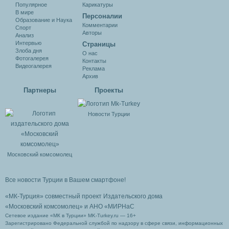
Популярное
Карикатуры
В мире
Персоналии
Образование и Наука
Комментарии
Спорт
Авторы
Анализ
Интервью
Cтраницы
Злоба дня
О нас
Фотогалерея
Контакты
Видеогалерея
Реклама
Архив
Партнеры
Проекты
Новости Турции
Московский комсомолец
Все новости Турции в Вашем смартфоне!
«МК-Турция» совместный проект Издательского дома
«Московский комсомолец»
и АНО «МИРНаС
Сетевое издание «МК в Турции» MK-Turkey.ru — 16+
Зарегистрировано Федеральной службой по надзору в сфере связи, информационных