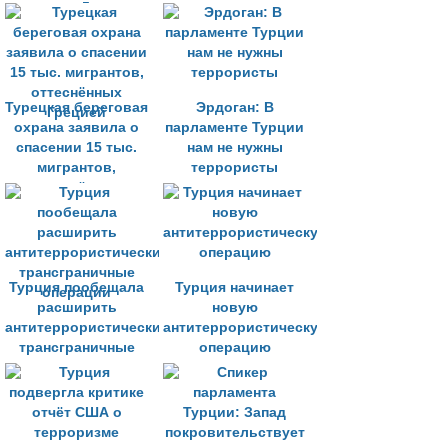
после 5 лет
разбирательств
Турецкая береговая
Эрдоган: В
охрана заявила о
парламенте Турции
спасении 15 тыс.
нам не нужны
мигрантов,
террористы
оттеснённых
Грецией
Турция пообещала
Турция начинает
расширить
новую
антитеррористические
антитеррористическую
трансграничные
операцию
операции