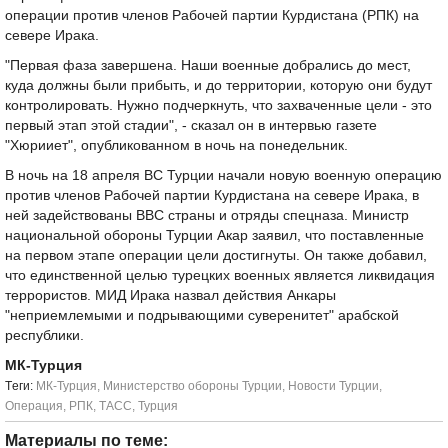
операции против членов Рабочей партии Курдистана (РПК) на
севере Ирака.
"Первая фаза завершена. Наши военные добрались до мест,
куда должны были прибыть, и до территории, которую они будут
контролировать. Нужно подчеркнуть, что захваченные цели - это
первый этап этой стадии", - сказал он в интервью газете
"Хюрииет", опубликованном в ночь на понедельник.
В ночь на 18 апреля ВС Турции начали новую военную операцию
против членов Рабочей партии Курдистана на севере Ирака, в
ней задействованы ВВС страны и отряды спецназа. Министр
национальной обороны Турции Акар заявил, что поставленные
на первом этапе операции цели достигнуты. Он также добавил,
что единственной целью турецких военных является ликвидация
террористов. МИД Ирака назвал действия Анкары
"неприемлемыми и подрывающими суверенитет" арабской
республики.
МК-Турция
Tеги:
МК-Турция
,
Министерство обороны Турции
,
Новости Турции
,
Операция
,
РПК
,
ТАСС
,
Турция
Материалы по теме: