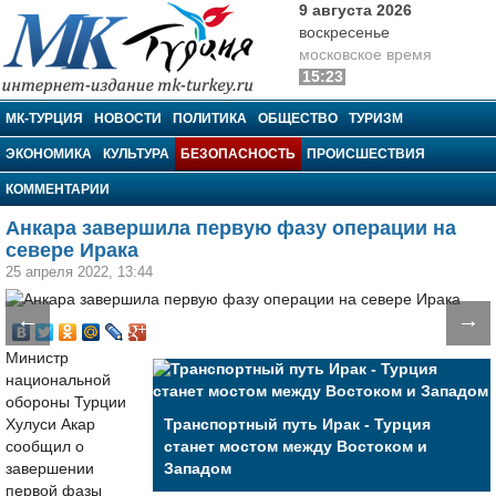
9 августа 2026
воскресенье
московское время
15:23
МК-Турция
МК-ТУРЦИЯ
НОВОСТИ
ПОЛИТИКА
ОБЩЕСТВО
ТУРИЗМ
ЭКОНОМИКА
КУЛЬТУРА
БЕЗОПАСНОСТЬ
ПРОИСШЕСТВИЯ
КОММЕНТАРИИ
Анкара завершила первую фазу операции на
севере Ирака
25 апреля 2022, 13:44
←
→
Министр
национальной
обороны Турции
Хулуси Акар
Транспортный путь Ирак - Турция
сообщил о
станет мостом между Востоком и
завершении
Западом
первой фазы