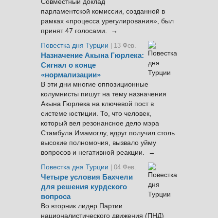
Совместный доклад
парламентской комиссии, созданной в
рамках «процесса урегулирования», был
принят 47 голосами. →
Повестка дня Турции
| 13 Фев.
Назначение Акына Гюрлека:
Сигнал о конце
«нормализации»
В эти дни многие оппозиционные
колумнисты пишут на тему назначения
Акына Гюрлека на ключевой пост в
системе юстиции. То, что человек,
который вел резонансное дело мэра
Стамбула Имамоглу, вдруг получил столь
высокие полномочия, вызвало уйму
вопросов и негативной реакции. →
Повестка дня Турции
| 04 Фев.
Четыре условия Бахчели
для решения курдского
вопроса
Во вторник лидер Партии
националистического движения (ПНД)