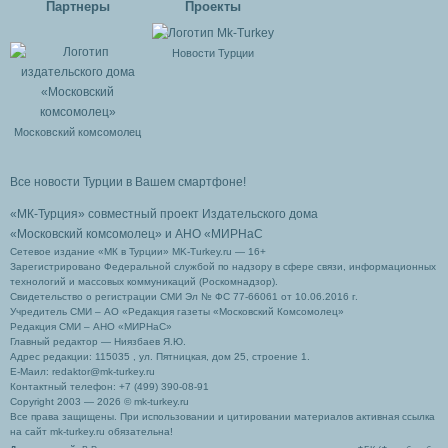
Партнеры
Проекты
Новости Турции
Московский комсомолец
Все новости Турции в Вашем смартфоне!
«МК-Турция» совместный проект Издательского дома
«Московский комсомолец»
и АНО «МИРНаС
Сетевое издание «МК в Турции» MK-Turkey.ru — 16+
Зарегистрировано Федеральной службой по надзору в сфере связи, информационных
технологий и массовых коммуникаций (Роскомнадзор).
Свидетельство о регистрации СМИ Эл № ФС 77-66061 от 10.06.2016 г.
Учредитель СМИ – АО «Редакция газеты «Московский Комсомолец»
Редакция СМИ – АНО «МИРНаС»
Главный редактор — Ниязбаев Я.Ю.
Адрес редакции: 115035 , ул. Пятницкая, дом 25, строение 1.
Е-Маил: redaktor@mk-turkey.ru
Контактный телефон: +7 (499) 390-08-91
Copyright 2003 — 2026 © mk-turkey.ru
Все права защищены. При использовании и цитировании материалов активная ссылка
на сайт mk-turkey.ru обязательна!