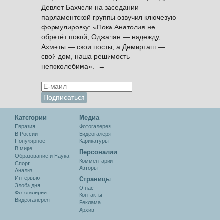
Девлет Бахчели на заседании
парламентской группы озвучил ключевую
формулировку: «Пока Анатолия не
обретёт покой, Оджалан — надежду,
Ахметы — свои посты, а Демирташ —
свой дом, наша решимость
непоколебима». →
Категории
Медиа
Евразия
Фотогалерея
В России
Видеогалеря
Популярное
Карикатуры
В мире
Персоналии
Образование и Наука
Комментарии
Спорт
Авторы
Анализ
Интервью
Cтраницы
Злоба дня
О нас
Фотогалерея
Контакты
Видеогалерея
Реклама
Архив