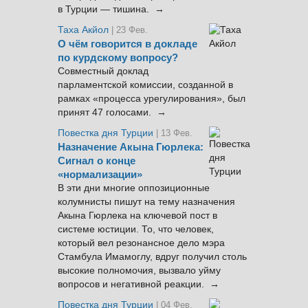
в Турции — тишина. →
Таха Акйол
| 23 Фев.
О чём говорится в докладе
по курдскому вопросу?
Совместный доклад
парламентской комиссии, созданной в
рамках «процесса урегулирования», был
принят 47 голосами. →
Повестка дня Турции
| 13 Фев.
Назначение Акына Гюрлека:
Сигнал о конце
«нормализации»
В эти дни многие оппозиционные
колумнисты пишут на тему назначения
Акына Гюрлека на ключевой пост в
системе юстиции. То, что человек,
который вел резонансное дело мэра
Стамбула Имамоглу, вдруг получил столь
высокие полномочия, вызвало уйму
вопросов и негативной реакции. →
Повестка дня Турции
| 04 Фев.