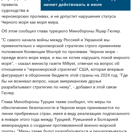
правила
начнет действовать в июле
судоходства в
черноморских проливах, и не допустит нарушения статуса
Черного моря как моря мира.
Об этом сообщил глава турецкого Минобороны Яшар Гюлер.
"С самого начала войны между Россией и Украиной мы
применительно к черноморской стратегии строго применяем
положения Конвенции Монтрё по проливам. Черное море -
прежде всего море мира, и мы не хотим нарушать покой мирного
моря", - сказал министр газете Milliyet, отвечая на вопрос об
отношении к "черноморской стратегии" США, которая впервые
фигурирует в оборонном бюджете этой страны на 2024 год. "Где
бы ни возникал вопрос, наши американские друзья
разрабатывают стратегию по нему", - добавил в этой связи
Гюлер.
Глава Минобороны Турции также сообщил, что меры по
обеспечению безопасности в Черном море принимаются по
линии прибрежных стран, имея в виду реализацию подписанного
в январе этого года между Турцией, Румынией и Болгарией
меморандума о создании противоминной военно-морской
группы. "Меры также будут разрабатываться и реализовываться