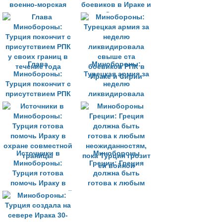
военно-морская
боевиков в Ираке и
группа начнет
Сирии
действовать в
июле
Глава
Минобороны:
Минобороны:
Турецкая армия за
Турция покончит с
неделю
присутствием РПК
ликвидировала
у своих границ в
свыше ста
течение года
боевиков РПК в
Ираке и Сирии
Источники в
Минобороны
Минобороны:
Греции: Греция
Турция готова
должна быть
помочь Ираку в
готова к любым
охране совместной
неожиданностям,
границы
пока Турция грозит
ей войной