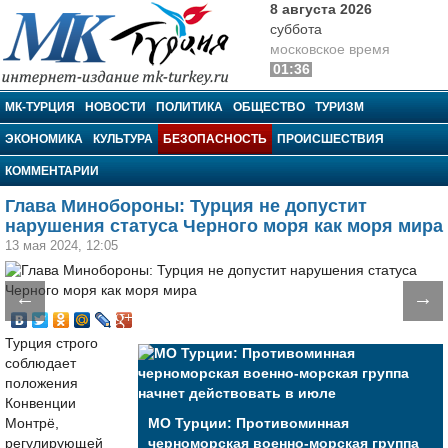
8 августа 2026
суббота
московское время
01:36
МК-Турция
МК-ТУРЦИЯ
НОВОСТИ
ПОЛИТИКА
ОБЩЕСТВО
ТУРИЗМ
ЭКОНОМИКА
КУЛЬТУРА
БЕЗОПАСНОСТЬ
ПРОИСШЕСТВИЯ
КОММЕНТАРИИ
Глава Минобороны: Турция не допустит
нарушения статуса Черного моря как моря мира
13 мая 2024, 12:05
←
→
Турция строго
соблюдает
положения
Конвенции
Монтрё,
МО Турции: Противоминная
регулирующей
черноморская военно-морская группа