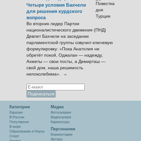
Четыре условия Бахчели
для решения курдского
вопроса
Во вторник лидер Партии
националистического движения (ПНД)
Девлет Бахчели на заседании
парламентской группы озвучил ключевую
формулировку: «Пока Анатолия не
обретёт покой, Оджалан — надежду,
Ахметы — свои посты, а Демирташ —
свой дом, наша решимость
непоколебима». →
Категории
Медиа
Евразия
Фотогалерея
В России
Видеогалеря
Популярное
Карикатуры
В мире
Персоналии
Образование и Наука
Комментарии
Спорт
Авторы
Анализ