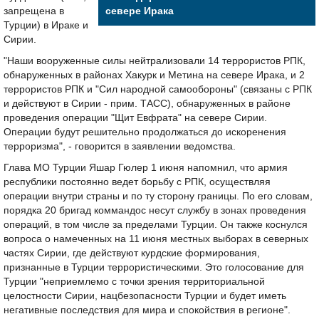
запрещена в
севере Ирака
Турции) в Ираке и
Сирии.
"Наши вооруженные силы нейтрализовали 14 террористов РПК,
обнаруженных в районах Хакурк и Метина на севере Ирака, и 2
террористов РПК и "Сил народной самообороны" (связаны с РПК
и действуют в Сирии - прим. ТАСС), обнаруженных в районе
проведения операции "Щит Евфрата" на севере Сирии.
Операции будут решительно продолжаться до искоренения
терроризма", - говорится в заявлении ведомства.
Глава МО Турции Яшар Гюлер 1 июня напомнил, что армия
республики постоянно ведет борьбу с РПК, осуществляя
операции внутри страны и по ту сторону границы. По его словам,
порядка 20 бригад коммандос несут службу в зонах проведения
операций, в том числе за пределами Турции. Он также коснулся
вопроса о намеченных на 11 июня местных выборах в северных
частях Сирии, где действуют курдские формирования,
признанные в Турции террористическими. Это голосование для
Турции "неприемлемо с точки зрения территориальной
целостности Сирии, нацбезопасности Турции и будет иметь
негативные последствия для мира и спокойствия в регионе".