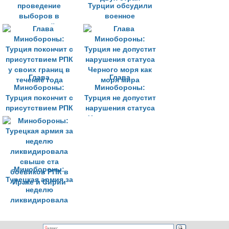
проведение
Турции обсудили
выборов в
военное
курдских районах
сотрудничество
Сирии
двух стран
Глава
Глава
Минобороны:
Минобороны:
Турция покончит с
Турция не допустит
присутствием РПК
нарушения статуса
у своих границ в
Черного моря как
течение года
моря мира
Минобороны:
Турецкая армия за
неделю
ликвидировала
свыше ста
боевиков РПК в