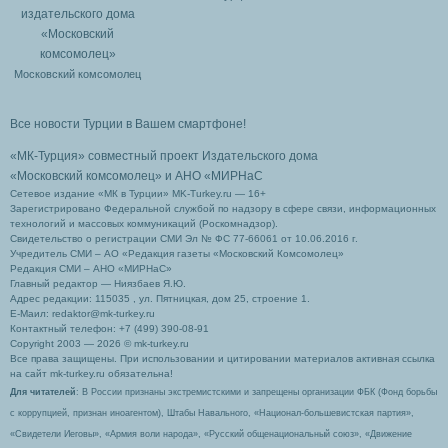
Московский комсомолец
Все новости Турции в Вашем смартфоне!
«МК-Турция» совместный проект Издательского дома
«Московский комсомолец»
и АНО «МИРНаС
Сетевое издание «МК в Турции» MK-Turkey.ru — 16+
Зарегистрировано Федеральной службой по надзору в сфере связи, информационных
технологий и массовых коммуникаций (Роскомнадзор).
Свидетельство о регистрации СМИ Эл № ФС 77-66061 от 10.06.2016 г.
Учредитель СМИ – АО «Редакция газеты «Московский Комсомолец»
Редакция СМИ – АНО «МИРНаС»
Главный редактор — Ниязбаев Я.Ю.
Адрес редакции: 115035 , ул. Пятницкая, дом 25, строение 1.
Е-Маил: redaktor@mk-turkey.ru
Контактный телефон: +7 (499) 390-08-91
Copyright 2003 — 2026 © mk-turkey.ru
Все права защищены. При использовании и цитировании материалов активная ссылка
на сайт mk-turkey.ru обязательна!
Для читателей
: В России признаны экстремистскими и запрещены организации ФБК (Фонд борьбы
с коррупцией, признан иноагентом), Штабы Навального, «Национал-большевистская партия»,
«Свидетели Иеговы», «Армия воли народа», «Русский общенациональный союз», «Движение