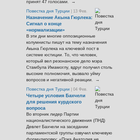
принят 47 голосами. →
Повестка дня Турции
| 13 Фев.
Назначение Акына Гюрлека:
Сигнал о конце
«нормализации»
В эти дни многие оппозиционные
колумнисты пишут на тему назначения
Акына Гюрлека на ключевой пост в
системе юстиции. То, что человек,
который вел резонансное дело мэра
Стамбула Имамоглу, вдруг получил столь
высокие полномочия, вызвало уйму
вопросов и негативной реакции. →
Повестка дня Турции
| 04 Фев.
Четыре условия Бахчели
для решения курдского
вопроса
Во вторник лидер Партии
националистического движения (ПНД)
Девлет Бахчели на заседании
парламентской группы озвучил ключевую
формулировку: «Пока Анатолия не