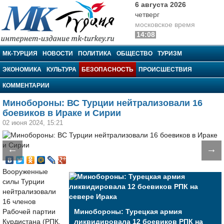
6 августа 2026
четверг
московское время
14:08
МК-Турция
МК-ТУРЦИЯ
НОВОСТИ
ПОЛИТИКА
ОБЩЕСТВО
ТУРИЗМ
ЭКОНОМИКА
КУЛЬТУРА
БЕЗОПАСНОСТЬ
ПРОИСШЕСТВИЯ
КОММЕНТАРИИ
Минобороны: ВС Турции нейтрализовали 16
боевиков в Ираке и Сирии
02 июня 2024, 15:21
←
→
Вооруженные
силы Турции
нейтрализовали
16 членов
Рабочей партии
Минобороны: Турецкая армия
Курдистана (РПК,
ликвидировала 12 боевиков РПК на