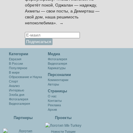
обретёт покой, Оджалан — надежду,
Ахметы — свои посты, а Демирташ —
свой дом, наша решимость
непоколебима». →
Категории
Медиа
Евразия
Фотогалерея
В России
Видеогалеря
Популярное
Карикатуры
В мире
Персоналии
Образование и Наука
Комментарии
Спорт
Авторы
Анализ
Интервью
Cтраницы
Злоба дня
О нас
Фотогалерея
Контакты
Видеогалерея
Реклама
Архив
Партнеры
Проекты
Новости Турции