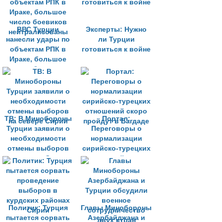
ВВС Турции
Эксперты: Нужно
нанесли удары по
ли Турции
объектам РПК в
готовиться к войне
Ираке, большое
число боевиков
нейтрализованы
ТВ: В Минобороны
Портал:
Турции заявили о
Переговоры о
необходимости
нормализации
отмены выборов
сирийско-турецких
на севере Сирии
отношений скоро
пройдут в Багдаде
Политик: Турция
Главы Минобороны
пытается сорвать
Азербайджана и