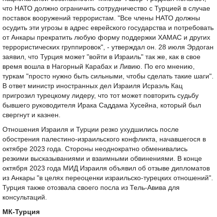
что НАТО должно ограничить сотрудничество с Турцией в случае
поставок вооружений террористам. "Все члены НАТО должны
осудить эти угрозы в адрес еврейского государства и потребовать
от Анкары прекратить любую форму поддержки ХАМАС и других
террористических группировок", - утверждал он. 28 июля Эрдоган
заявил, что Турция может "войти в Израиль" так же, как в свое
время вошла в Нагорный Карабах и Ливию. По его мнению,
туркам "просто нужно быть сильными, чтобы сделать такие шаги".
В ответ министр иностранных дел Израиля Исраэль Кац
пригрозил турецкому лидеру, что тот может повторить судьбу
бывшего руководителя Ирака Саддама Хусейна, который был
свергнут и казнен.
Отношения Израиля и Турции резко ухудшились после
обострения палестино-израильского конфликта, начавшегося в
октябре 2023 года. Стороны неоднократно обменивались
резкими высказываниями и взаимными обвинениями. В конце
октября 2023 года МИД Израиля объявил об отзыве дипломатов
из Анкары "в целях переоценки израильско-турецких отношений".
Турция также отозвала своего посла из Тель-Авива для
консультаций.
МК-Турция