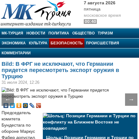
7 августа 2026
пятница
московское время
00:40
МК-Турция
МК-ТУРЦИЯ
НОВОСТИ
ПОЛИТИКА
ОБЩЕСТВО
ТУРИЗМ
ЭКОНОМИКА
КУЛЬТУРА
БЕЗОПАСНОСТЬ
ПРОИСШЕСТВИЯ
КОММЕНТАРИИ
Bild: В ФРГ не исключают, что Германии
придется пересмотреть экспорт оружия в
Турцию
31 июля 2024, 12:26
←
→
Председатель
комитета
Бундестага по
обороне Маркус
Фабер допустил,
Шольц: Позиции Германии и Турции по