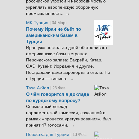
российской угрозой и необходимостью
укреплять европейскую оборонную
промышленность. →
МК-Турция
| 04 Март
Почему Иран не бьёт по
американским базам в
Турции
Иран уже несколько дней обстреливает
американские базы в странах
Персидского залива: Бахрейн, Катар,
ОАЭ, Кувейт, Иордания и другие.
Пострадали даже аэропорты и отели. Но
в Турции — тишина. →
Таха Акйол
| 23 Фев.
О чём говорится в докладе
по курдскому вопросу?
Совместный доклад
парламентской комиссии, созданной в
рамках «процесса урегулирования», был
принят 47 голосами. →
Повестка дня Турции
| 13 Фев.