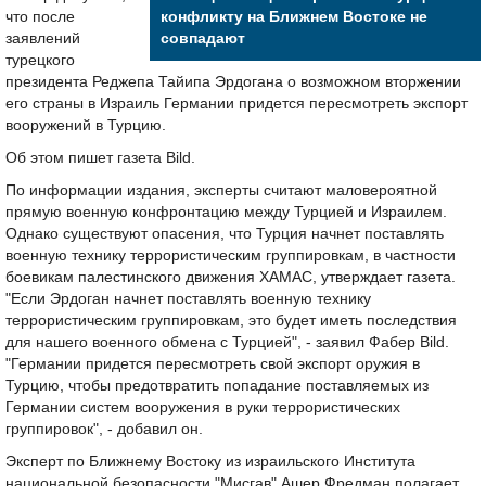
что после
конфликту на Ближнем Востоке не
заявлений
совпадают
турецкого
президента Реджепа Тайипа Эрдогана о возможном вторжении
его страны в Израиль Германии придется пересмотреть экспорт
вооружений в Турцию.
Об этом пишет газета Bild.
По информации издания, эксперты считают маловероятной
прямую военную конфронтацию между Турцией и Израилем.
Однако существуют опасения, что Турция начнет поставлять
военную технику террористическим группировкам, в частности
боевикам палестинского движения ХАМАС, утверждает газета.
"Если Эрдоган начнет поставлять военную технику
террористическим группировкам, это будет иметь последствия
для нашего военного обмена с Турцией", - заявил Фабер Bild.
"Германии придется пересмотреть свой экспорт оружия в
Турцию, чтобы предотвратить попадание поставляемых из
Германии систем вооружения в руки террористических
группировок", - добавил он.
Эксперт по Ближнему Востоку из израильского Института
национальной безопасности "Мисгав" Ашер Фредман полагает,