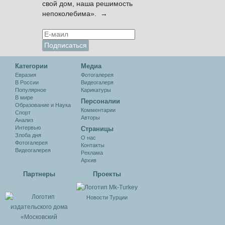
свой дом, наша решимость
непоколебима». →
Категории
Медиа
Евразия
Фотогалерея
В России
Видеогалеря
Популярное
Карикатуры
В мире
Персоналии
Образование и Наука
Комментарии
Спорт
Авторы
Анализ
Интервью
Cтраницы
Злоба дня
О нас
Фотогалерея
Контакты
Видеогалерея
Реклама
Архив
Партнеры
Проекты
Новости Турции