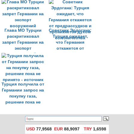
кебаба в ЕС
Глава МО Турции
Советник Эрдогана:
раскритиковал
Турция ожидает,
запрет Германии на
что Германия
экспорт
откажется от
вооружений
предрассудков и
проникнется духом
союзничества
Турция получила от
Германии запрос на
покупку газа,
решение пока не
принято - источник
USD
77,9568
EUR
88,9097
TRY
1,6598