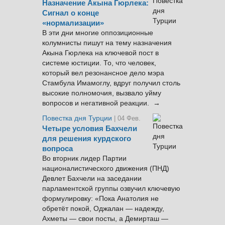
Назначение Акына Гюрлека:
Сигнал о конце
«нормализации»
В эти дни многие оппозиционные
колумнисты пишут на тему назначения
Акына Гюрлека на ключевой пост в
системе юстиции. То, что человек,
который вел резонансное дело мэра
Стамбула Имамоглу, вдруг получил столь
высокие полномочия, вызвало уйму
вопросов и негативной реакции. →
Повестка дня Турции
| 04 Фев.
Четыре условия Бахчели
для решения курдского
вопроса
Во вторник лидер Партии
националистического движения (ПНД)
Девлет Бахчели на заседании
парламентской группы озвучил ключевую
формулировку: «Пока Анатолия не
обретёт покой, Оджалан — надежду,
Ахметы — свои посты, а Демирташ —