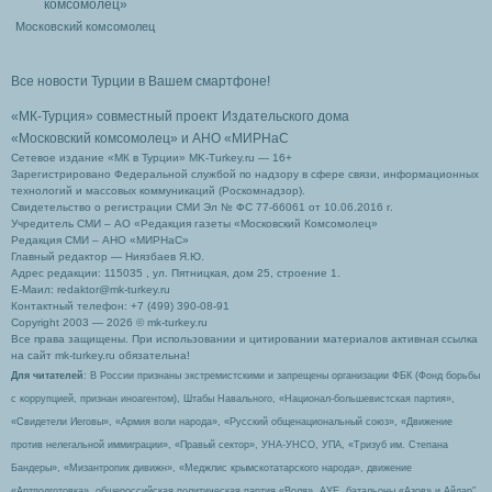
Московский комсомолец
Все новости Турции в Вашем смартфоне!
«МК-Турция» совместный проект Издательского дома
«Московский комсомолец»
и АНО «МИРНаС
Сетевое издание «МК в Турции» MK-Turkey.ru — 16+
Зарегистрировано Федеральной службой по надзору в сфере связи, информационных
технологий и массовых коммуникаций (Роскомнадзор).
Свидетельство о регистрации СМИ Эл № ФС 77-66061 от 10.06.2016 г.
Учредитель СМИ – АО «Редакция газеты «Московский Комсомолец»
Редакция СМИ – АНО «МИРНаС»
Главный редактор — Ниязбаев Я.Ю.
Адрес редакции: 115035 , ул. Пятницкая, дом 25, строение 1.
Е-Маил: redaktor@mk-turkey.ru
Контактный телефон: +7 (499) 390-08-91
Copyright 2003 — 2026 © mk-turkey.ru
Все права защищены. При использовании и цитировании материалов активная ссылка
на сайт mk-turkey.ru обязательна!
Для читателей
: В России признаны экстремистскими и запрещены организации ФБК (Фонд борьбы
с коррупцией, признан иноагентом), Штабы Навального, «Национал-большевистская партия»,
«Свидетели Иеговы», «Армия воли народа», «Русский общенациональный союз», «Движение
против нелегальной иммиграции», «Правый сектор», УНА-УНСО, УПА, «Тризуб им. Степана
Бандеры», «Мизантропик дивижн», «Меджлис крымскотатарского народа», движение
«Артподготовка», общероссийская политическая партия «Воля», АУЕ, батальоны «Азов» и Айдар″.