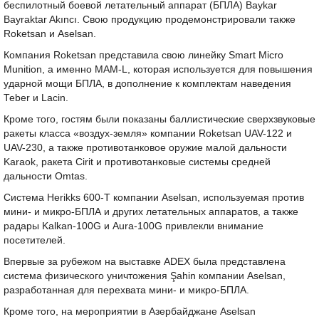
беспилотный боевой летательный аппарат (БПЛА) Baykar
Bayraktar Akıncı. Свою продукцию продемонстрировали также
Roketsan и Aselsan.
Компания Roketsan представила свою линейку Smart Micro
Munition, а именно MAM-L, которая используется для повышения
ударной мощи БПЛА, в дополнение к комплектам наведения
Teber и Lacin.
Кроме того, гостям были показаны баллистические сверхзвуковые
ракеты класса «воздух-земля» компании Roketsan UAV-122 и
UAV-230, а также противотанковое оружие малой дальности
Karaok, ракета Cirit и противотанковые системы средней
дальности Omtas.
Система Herikks 600-T компании Aselsan, используемая против
мини- и микро-БПЛА и других летательных аппаратов, а также
радары Kalkan-100G и Aura-100G привлекли внимание
посетителей.
Впервые за рубежом на выставке ADEX была представлена
система физического уничтожения Şahin компании Aselsan,
разработанная для перехвата мини- и микро-БПЛА.
Кроме того, на мероприятии в Азербайджане Aselsan