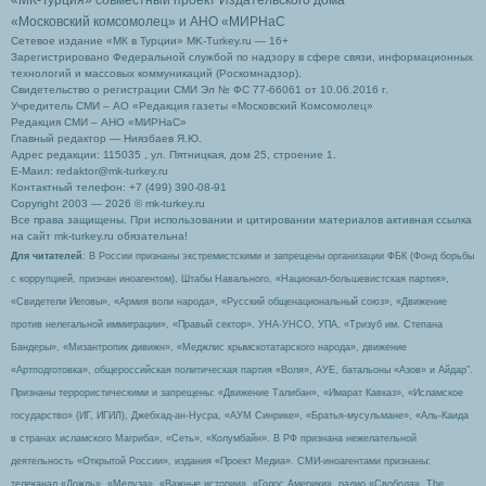
«МК-Турция» совместный проект Издательского дома
«Московский комсомолец»
и АНО «МИРНаС
Сетевое издание «МК в Турции» MK-Turkey.ru — 16+
Зарегистрировано Федеральной службой по надзору в сфере связи, информационных
технологий и массовых коммуникаций (Роскомнадзор).
Свидетельство о регистрации СМИ Эл № ФС 77-66061 от 10.06.2016 г.
Учредитель СМИ – АО «Редакция газеты «Московский Комсомолец»
Редакция СМИ – АНО «МИРНаС»
Главный редактор — Ниязбаев Я.Ю.
Адрес редакции: 115035 , ул. Пятницкая, дом 25, строение 1.
Е-Маил: redaktor@mk-turkey.ru
Контактный телефон: +7 (499) 390-08-91
Copyright 2003 — 2026 © mk-turkey.ru
Все права защищены. При использовании и цитировании материалов активная ссылка
на сайт mk-turkey.ru обязательна!
Для читателей
: В России признаны экстремистскими и запрещены организации ФБК (Фонд борьбы
с коррупцией, признан иноагентом), Штабы Навального, «Национал-большевистская партия»,
«Свидетели Иеговы», «Армия воли народа», «Русский общенациональный союз», «Движение
против нелегальной иммиграции», «Правый сектор», УНА-УНСО, УПА, «Тризуб им. Степана
Бандеры», «Мизантропик дивижн», «Меджлис крымскотатарского народа», движение
«Артподготовка», общероссийская политическая партия «Воля», АУЕ, батальоны «Азов» и Айдар″.
Признаны террористическими и запрещены: «Движение Талибан», «Имарат Кавказ», «Исламское
государство» (ИГ, ИГИЛ), Джебхад-ан-Нусра, «АУМ Синрике», «Братья-мусульмане», «Аль-Каида
в странах исламского Магриба», «Сеть», «Колумбайн». В РФ признана нежелательной
деятельность «Открытой России», издания «Проект Медиа». СМИ-иноагентами признаны:
телеканал «Дождь», «Медуза», «Важные истории», «Голос Америки», радио «Свобода», The