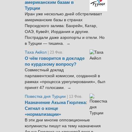
американским базам в
Турции
Иран уже несколько дней обстреливает
американские базы в странах
Персидского залива: Бахрейн, Катар,
ОАЭ, Кувейт, Иордания и другие.
Пострадали даже аэропорты и отели. Но
в Турции — тишина. →
Таха Акйол
| 23 Фев.
О чём говорится в докладе
по курдскому вопросу?
Совместный доклад
парламентской комиссии, созданной в
рамках «процесса урегулирования», был
принят 47 голосами. →
Повестка дня Турции
| 13 Фев.
Назначение Акына Гюрлека:
Сигнал о конце
«нормализации»
В эти дни многие оппозиционные
колумнисты пишут на тему назначения
Акына Гюрлека на ключевой пост в