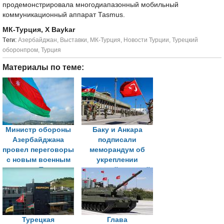
продемонстрировала многодиапазонный мобильный
коммуникационный аппарат Tasmus.
МК-Турция, X Baykar
Tеги:
Азербайджан
,
Выставки
,
МК-Турция
,
Новости Турции
,
Турецкий
оборонпром
,
Турция
Материалы по теме:
Министр обороны
Баку и Анкара
Азербайджана
подписали
провел переговоры
меморандум об
с новым военным
укреплении
атташе Турции
взаимной военной
безопасности
Турецкая
Глава