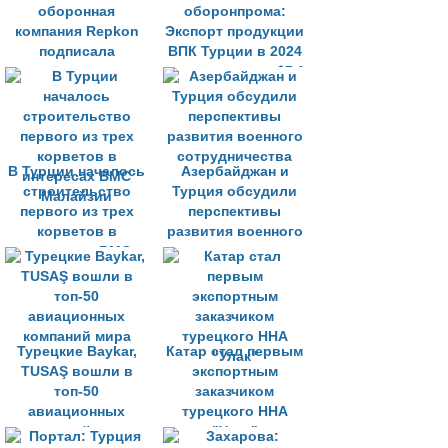
оборонная
оборонпрома:
компания Repkon
Экспорт продукции
подписала
ВПК Турции в 2024
соглашение с
году превысил $7,1
Германией на
млрд
производство
боеприпасов
В Турции началось
Азербайджан и
строительство
Турция обсудили
первого из трех
перспективы
корветов в
развития военного
интересах ВМС
сотрудничества
Малайзии
Турецкие Baykar,
Катар стал первым
TUSAŞ вошли в
экспортным
топ-50
заказчиком
авиационных
турецкого ННА
компаний мира
"Улак"