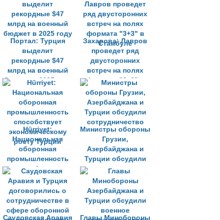
Портал: Турция
Захарова: Лавров
выделит
проведет ряд
рекордные $47
двусторонних
млрд на военный
встреч на полях
бюджет в 2025 году
формата "3+3" в
Стамбуле
Hürriyet:
Министры обороны
Национальная
Грузии,
оборонная
Азербайджана и
промышленность
Турции обсудили
способствует
сотрудничество
экономическому
росту Турции
Саудовская Аравия
Главы Минобороны