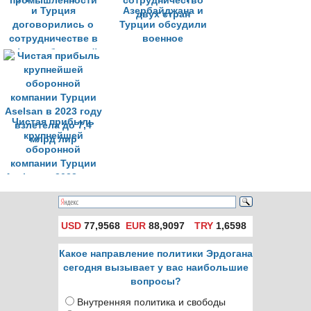
и Турция
Азербайджана и
договорились о
Турции обсудили
сотрудничестве в
военное
сфере оборонной
сотрудничество
промышленности
двух стран
Чистая прибыль
крупнейшей
оборонной
компании Турции
Aselsan в 2023 году
взлетела до 7,4
млрд лир
USD
77,9568
EUR
88,9097
TRY
1,6598
Какое направление политики Эрдогана
сегодня вызывает у вас наибольшие
вопросы?
Внутренняя политика и свободы