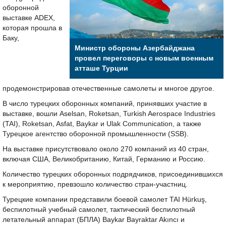
оборонной
выставке ADEX,
которая прошла в
Баку,
Министр обороны Азербайджана
провел переговоры с новым военным
атташе Турции
продемонстрировав отечественные самолеты и многое другое.
В число турецких оборонных компаний, принявших участие в
выставке, вошли Aselsan, Roketsan, Turkish Aerospace Industries
(TAI), Roketsan, Asfat, Baykar и Ulak Communication, а также
Турецкое агентство оборонной промышленности (SSB).
На выставке присутствовало около 270 компаний из 40 стран,
включая США, Великобританию, Китай, Германию и Россию.
Количество турецких оборонных подрядчиков, присоединившихся
к мероприятию, превзошло количество стран-участниц.
Турецкие компании представили боевой самолет TAI Hürkuş,
беспилотный учебный самолет, тактический беспилотный
летательный аппарат (БПЛА) Baykar Bayraktar Akıncı и