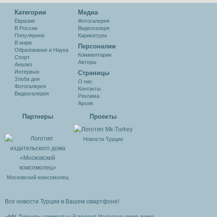
Категории
Медиа
Евразия
Фотогалерея
В России
Видеогалеря
Популярное
Карикатуры
В мире
Персоналии
Образование и Наука
Комментарии
Спорт
Авторы
Анализ
Интервью
Cтраницы
Злоба дня
О нас
Фотогалерея
Контакты
Видеогалерея
Реклама
Архив
Партнеры
Проекты
Новости Турции
Московский комсомолец
Все новости Турции в Вашем смартфоне!