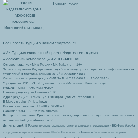
Новости Турции
Московский комсомолец
Все новости Турции в Вашем смартфоне!
«МК-Турция» совместный проект Издательского дома
«Московский комсомолец»
и АНО «МИРНаС
Сетевое издание «МК в Турции» MK-Turkey.ru — 16+
Зарегистрировано Федеральной службой по надзору в сфере связи, информационных
технологий и массовых коммуникаций (Роскомнадзор).
Свидетельство о регистрации СМИ Эл № ФС 77-66061 от 10.06.2016 г.
Учредитель СМИ – АО «Редакция газеты «Московский Комсомолец»
Редакция СМИ – АНО «МИРНаС»
Главный редактор — Ниязбаев Я.Ю.
Адрес редакции: 115035 , ул. Пятницкая, дом 25, строение 1.
Е-Маил: redaktor@mk-turkey.ru
Контактный телефон: +7 (499) 390-08-91
Copyright 2003 — 2026 © mk-turkey.ru
Все права защищены. При использовании и цитировании материалов активная ссылка
на сайт mk-turkey.ru обязательна!
Для читателей
: В России признаны экстремистскими и запрещены организации ФБК (Фонд борьбы
с коррупцией, признан иноагентом), Штабы Навального, «Национал-большевистская партия»,