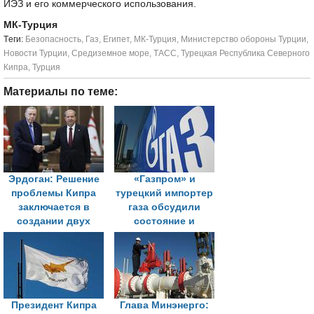
ИЭЗ и его коммерческого использования.
МК-Турция
Tеги:
Безопасность
,
Газ
,
Египет
,
МК-Турция
,
Министерство обороны Турции
,
Новости Турции
,
Средиземное море
,
ТАСС
,
Турецкая Республика Северного
Кипра
,
Турция
Материалы по теме:
Эрдоган: Решение
«Газпром» и
проблемы Кипра
турецкий импортер
заключается в
газа обсудили
создании двух
состояние и
суверенных
перспективы рынка
государств
Турции
Президент Кипра
Глава Минэнерго: