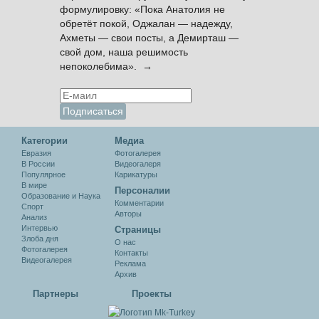
формулировку: «Пока Анатолия не
обретёт покой, Оджалан — надежду,
Ахметы — свои посты, а Демирташ —
свой дом, наша решимость
непоколебима». →
Категории
Медиа
Евразия
Фотогалерея
В России
Видеогалеря
Популярное
Карикатуры
В мире
Персоналии
Образование и Наука
Комментарии
Спорт
Авторы
Анализ
Интервью
Cтраницы
Злоба дня
О нас
Фотогалерея
Контакты
Видеогалерея
Реклама
Архив
Партнеры
Проекты