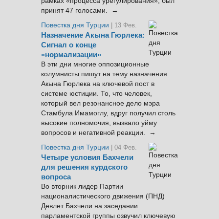
рамках «процесса урегулирования», был
принят 47 голосами. →
Повестка дня Турции
| 13 Фев.
Назначение Акына Гюрлека:
Сигнал о конце
«нормализации»
В эти дни многие оппозиционные
колумнисты пишут на тему назначения
Акына Гюрлека на ключевой пост в
системе юстиции. То, что человек,
который вел резонансное дело мэра
Стамбула Имамоглу, вдруг получил столь
высокие полномочия, вызвало уйму
вопросов и негативной реакции. →
Повестка дня Турции
| 04 Фев.
Четыре условия Бахчели
для решения курдского
вопроса
Во вторник лидер Партии
националистического движения (ПНД)
Девлет Бахчели на заседании
парламентской группы озвучил ключевую