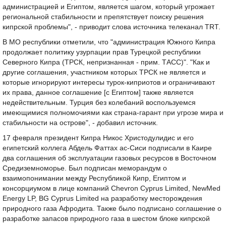
администрацией и Египтом, является шагом, который угрожает
региональной стабильности и препятствует поиску решения
кипрской проблемы", - приводит слова источника телеканал TRT.
В МО республики отметили, что "администрация Южного Кипра
продолжает политику узурпации прав Турецкой республики
Северного Кипра (ТРСК, непризнанная - прим. ТАСС)". "Как и
другие соглашения, участником которых ТРСК не является и
которые игнорируют интересы турок-киприотов и ограничивают
их права, данное соглашение [с Египтом] также является
недействительным. Турция без колебаний воспользуемся
имеющимися полномочиями как страна-гарант при угрозе мира и
стабильности на острове", - добавил источник.
17 февраля президент Кипра Никос Христодулидис и его
египетский коллега Абдель Фаттах ас-Сиси подписали в Каире
два соглашения об эксплуатации газовых ресурсов в Восточном
Средиземноморье. Был подписан меморандум о
взаимопонимании между Республикой Кипр, Египтом и
консорциумом в лице компаний Chevron Cyprus Limited, NewMed
Energy LP, BG Cyprus Limited на разработку месторождения
природного газа Афродита. Также было подписано соглашение о
разработке запасов природного газа в шестом блоке кипрской