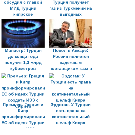
обсудил с главой
Турция получает
МИД Турции
газ из Туркмении на
кипрское
выгодных
урегулирование на
условиях
переговорах в
Женеве
Министр: Турция
Посол в Анкаре:
до конца года
Россия является
получит 1,3 млрд
надежным
кубометров
поставщиком газа в
туркменского газа
Турцию
Премьер: Греция и
Эрдоган: У Турции
Кипр
есть права на
проинформировали
континентальный
ЕС об идеях Турции
шельф Кипра
создать ИЭЗ с
Сирией