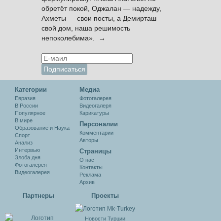
обретёт покой, Оджалан — надежду,
Ахметы — свои посты, а Демирташ —
свой дом, наша решимость
непоколебима». →
Категории
Медиа
Евразия
Фотогалерея
В России
Видеогалеря
Популярное
Карикатуры
В мире
Персоналии
Образование и Наука
Комментарии
Спорт
Авторы
Анализ
Интервью
Cтраницы
Злоба дня
О нас
Фотогалерея
Контакты
Видеогалерея
Реклама
Архив
Партнеры
Проекты
Новости Турции