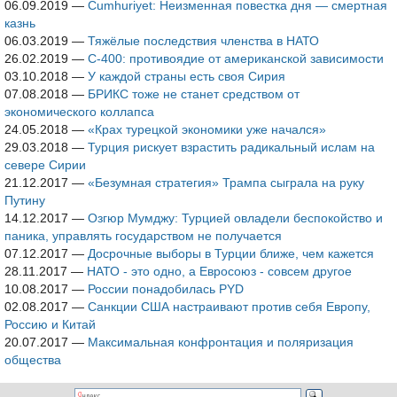
06.09.2019
—
Cumhuriyet: Неизменная повестка дня — смертная
казнь
06.03.2019
—
Тяжёлые последствия членства в НАТО
26.02.2019
—
С-400: противоядие от американской зависимости
03.10.2018
—
У каждой страны есть своя Сирия
07.08.2018
—
БРИКС тоже не станет средством от
экономического коллапса
24.05.2018
—
«Крах турецкой экономики уже начался»
29.03.2018
—
Турция рискует взрастить радикальный ислам на
севере Сирии
21.12.2017
—
«Безумная стратегия» Трампа сыграла на руку
Путину
14.12.2017
—
Озгюр Мумджу: Турцией овладели беспокойство и
паника, управлять государством не получается
07.12.2017
—
Досрочные выборы в Турции ближе, чем кажется
28.11.2017
—
НАТО - это одно, а Евросоюз - совсем другое
10.08.2017
—
России понадобилась PYD
02.08.2017
—
Санкции США настраивают против себя Европу,
Россию и Китай
20.07.2017
—
Максимальная конфронтация и поляризация
общества