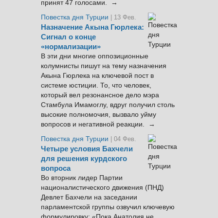
принят 47 голосами. →
Повестка дня Турции
| 13 Фев.
Назначение Акына Гюрлека:
Сигнал о конце
«нормализации»
В эти дни многие оппозиционные
колумнисты пишут на тему назначения
Акына Гюрлека на ключевой пост в
системе юстиции. То, что человек,
который вел резонансное дело мэра
Стамбула Имамоглу, вдруг получил столь
высокие полномочия, вызвало уйму
вопросов и негативной реакции. →
Повестка дня Турции
| 04 Фев.
Четыре условия Бахчели
для решения курдского
вопроса
Во вторник лидер Партии
националистического движения (ПНД)
Девлет Бахчели на заседании
парламентской группы озвучил ключевую
формулировку: «Пока Анатолия не