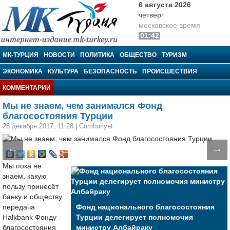
6 августа 2026
четверг
московское время
01:42
МК-Турция
МК-ТУРЦИЯ
НОВОСТИ
ПОЛИТИКА
ОБЩЕСТВО
ТУРИЗМ
ЭКОНОМИКА
КУЛЬТУРА
БЕЗОПАСНОСТЬ
ПРОИСШЕСТВИЯ
КОММЕНТАРИИ
Мы не знаем, чем занимался Фонд
благосостояния Турции
28 декабря 2017, 11:28
|
Cumhuriyet
←
→
Мы пока не
знаем, какую
пользу принесёт
банку и обществу
передача
Фонд национального благосостояния
Halkbank Фонду
Турции делегирует полномочия
благосостояния
министру Албайраку