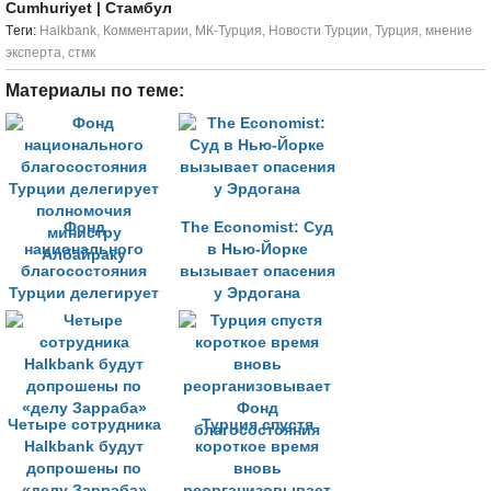
Cumhuriyet
| Стамбул
Tеги:
Halkbank
,
Комментарии
,
МК-Турция
,
Новости Турции
,
Турция
,
мнение
эксперта
,
стмк
Материалы по теме:
Фонд
The Economist: Суд
национального
в Нью-Йорке
благосостояния
вызывает опасения
Турции делегирует
у Эрдогана
полномочия
министру
Албайраку
Четыре сотрудника
Турция спустя
Halkbank будут
короткое время
допрошены по
вновь
«делу Зарраба»
реорганизовывает