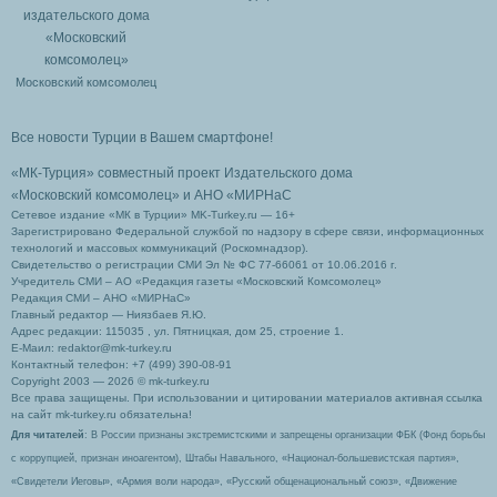
Московский комсомолец
Все новости Турции в Вашем смартфоне!
«МК-Турция» совместный проект Издательского дома
«Московский комсомолец»
и АНО «МИРНаС
Сетевое издание «МК в Турции» MK-Turkey.ru — 16+
Зарегистрировано Федеральной службой по надзору в сфере связи, информационных
технологий и массовых коммуникаций (Роскомнадзор).
Свидетельство о регистрации СМИ Эл № ФС 77-66061 от 10.06.2016 г.
Учредитель СМИ – АО «Редакция газеты «Московский Комсомолец»
Редакция СМИ – АНО «МИРНаС»
Главный редактор — Ниязбаев Я.Ю.
Адрес редакции: 115035 , ул. Пятницкая, дом 25, строение 1.
Е-Маил: redaktor@mk-turkey.ru
Контактный телефон: +7 (499) 390-08-91
Copyright 2003 — 2026 © mk-turkey.ru
Все права защищены. При использовании и цитировании материалов активная ссылка
на сайт mk-turkey.ru обязательна!
Для читателей
: В России признаны экстремистскими и запрещены организации ФБК (Фонд борьбы
с коррупцией, признан иноагентом), Штабы Навального, «Национал-большевистская партия»,
«Свидетели Иеговы», «Армия воли народа», «Русский общенациональный союз», «Движение