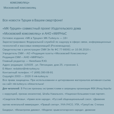
Московский комсомолец
Все новости Турции в Вашем смартфоне!
«МК-Турция» совместный проект Издательского дома
«Московский комсомолец»
и АНО «МИРНаС
Сетевое издание «МК в Турции» MK-Turkey.ru — 16+
Зарегистрировано Федеральной службой по надзору в сфере связи, информационных
технологий и массовых коммуникаций (Роскомнадзор).
Свидетельство о регистрации СМИ Эл № ФС 77-66061 от 10.06.2016 г.
Учредитель СМИ – АО «Редакция газеты «Московский Комсомолец»
Редакция СМИ – АНО «МИРНаС»
Главный редактор — Ниязбаев Я.Ю.
Адрес редакции: 115035 , ул. Пятницкая, дом 25, строение 1.
Е-Маил: redaktor@mk-turkey.ru
Контактный телефон: +7 (499) 390-08-91
Copyright 2003 — 2026 © mk-turkey.ru
Все права защищены. При использовании и цитировании материалов активная ссылка
на сайт mk-turkey.ru обязательна!
Для читателей
: В России признаны экстремистскими и запрещены организации ФБК (Фонд борьбы
с коррупцией, признан иноагентом), Штабы Навального, «Национал-большевистская партия»,
«Свидетели Иеговы», «Армия воли народа», «Русский общенациональный союз», «Движение
против нелегальной иммиграции», «Правый сектор», УНА-УНСО, УПА, «Тризуб им. Степана
Бандеры», «Мизантропик дивижн», «Меджлис крымскотатарского народа», движение