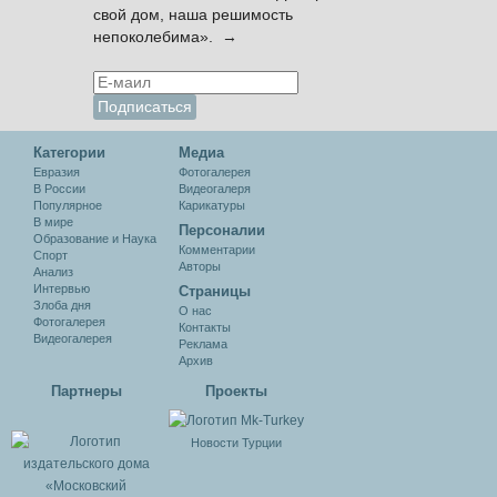
свой дом, наша решимость
непоколебима». →
Категории
Медиа
Евразия
Фотогалерея
В России
Видеогалеря
Популярное
Карикатуры
В мире
Персоналии
Образование и Наука
Комментарии
Спорт
Авторы
Анализ
Интервью
Cтраницы
Злоба дня
О нас
Фотогалерея
Контакты
Видеогалерея
Реклама
Архив
Партнеры
Проекты
Новости Турции