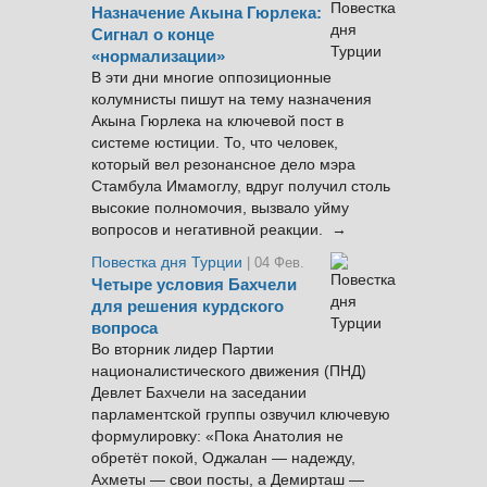
Назначение Акына Гюрлека:
Сигнал о конце
«нормализации»
В эти дни многие оппозиционные
колумнисты пишут на тему назначения
Акына Гюрлека на ключевой пост в
системе юстиции. То, что человек,
который вел резонансное дело мэра
Стамбула Имамоглу, вдруг получил столь
высокие полномочия, вызвало уйму
вопросов и негативной реакции. →
Повестка дня Турции
| 04 Фев.
Четыре условия Бахчели
для решения курдского
вопроса
Во вторник лидер Партии
националистического движения (ПНД)
Девлет Бахчели на заседании
парламентской группы озвучил ключевую
формулировку: «Пока Анатолия не
обретёт покой, Оджалан — надежду,
Ахметы — свои посты, а Демирташ —