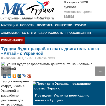
8 августа 2026
суббота
московское время
14:34
МК-Турция
МК-ТУРЦИЯ
НОВОСТИ
ПОЛИТИКА
ОБЩЕСТВО
ТУРИЗМ
ЭКОНОМИКА
КУЛЬТУРА
БЕЗОПАСНОСТЬ
ПРОИСШЕСТВИЯ
КОММЕНТАРИИ
Турция будет разрабатывать двигатель танка
«Алтай» с Украиной
06 апреля 2017, 12:37
|
Defense News
←
→
Турция намерена
сотрудничать с
Украиной в
разработке
Президент Украины неожиданно
двигателя для
посетил Турцию
танка «Алтай»