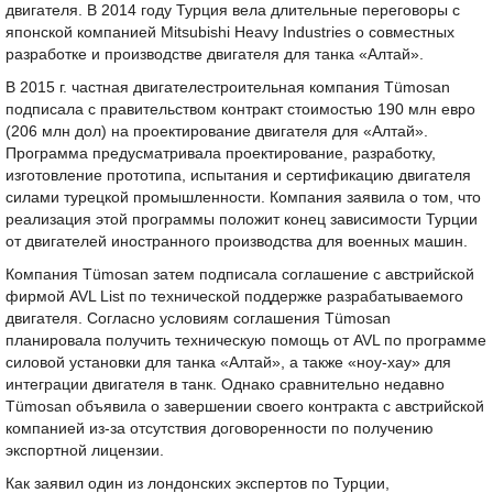
двигателя. В 2014 году Турция вела длительные переговоры с
японской компанией Mitsubishi Heavy Industries о совместных
разработке и производстве двигателя для танка «Алтай».
В 2015 г. частная двигателестроительная компания Tümosan
подписала с правительством контракт стоимостью 190 млн евро
(206 млн дол) на проектирование двигателя для «Алтай».
Программа предусматривала проектирование, разработку,
изготовление прототипа, испытания и сертификацию двигателя
силами турецкой промышленности. Компания заявила о том, что
реализация этой программы положит конец зависимости Турции
от двигателей иностранного производства для военных машин.
Компания Tümosan затем подписала соглашение с австрийской
фирмой AVL List по технической поддержке разрабатываемого
двигателя. Согласно условиям соглашения Tümosan
планировала получить техническую помощь от AVL по программе
силовой установки для танка «Алтай», а также «ноу-хау» для
интеграции двигателя в танк. Однако сравнительно недавно
Tümosan объявила о завершении своего контракта с австрийской
компанией из-за отсутствия договоренности по получению
экспортной лицензии.
Как заявил один из лондонских экспертов по Турции,