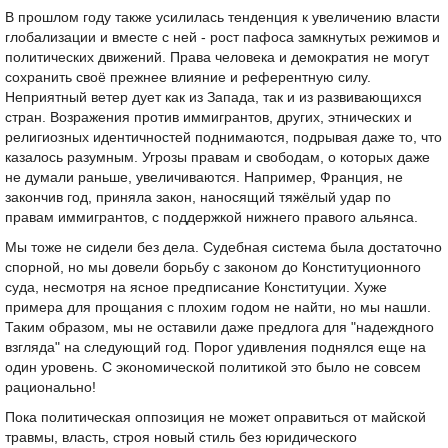
В прошлом году также усилилась тенденция к увеличению власти
глобализации и вместе с ней - рост пафоса замкнутых режимов и
политических движений. Права человека и демократия не могут
сохранить своё прежнее влияние и референтную силу.
Неприятный ветер дует как из Запада, так и из развивающихся
стран. Возражения против иммигрантов, других, этнических и
религиозных идентичностей поднимаются, подрывая даже то, что
казалось разумным. Угрозы правам и свободам, о которых даже
не думали раньше, увеличиваются. Например, Франция, не
закончив год, приняла закон, наносящий тяжёлый удар по
правам иммигрантов, с поддержкой нижнего правого альянса.
Мы тоже не сидели без дела. Судебная система была достаточно
спорной, но мы довели борьбу с законом до Конституционного
суда, несмотря на ясное предписание Конституции. Хуже
примера для прощания с плохим годом не найти, но мы нашли.
Таким образом, мы не оставили даже предлога для "надеждного
взгляда" на следующий год. Порог удивления поднялся еще на
один уровень. С экономической политикой это было не совсем
рационально!
Пока политическая оппозиция не может оправиться от майской
травмы, власть, строя новый стиль без юридического