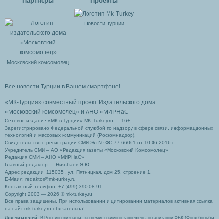
Партнеры
Проекты
Новости Турции
Московский комсомолец
Все новости Турции в Вашем смартфоне!
«МК-Турция» совместный проект Издательского дома
«Московский комсомолец»
и АНО «МИРНаС
Сетевое издание «МК в Турции» MK-Turkey.ru — 16+
Зарегистрировано Федеральной службой по надзору в сфере связи, информационных
технологий и массовых коммуникаций (Роскомнадзор).
Свидетельство о регистрации СМИ Эл № ФС 77-66061 от 10.06.2016 г.
Учредитель СМИ – АО «Редакция газеты «Московский Комсомолец»
Редакция СМИ – АНО «МИРНаС»
Главный редактор — Ниязбаев Я.Ю.
Адрес редакции: 115035 , ул. Пятницкая, дом 25, строение 1.
Е-Маил: redaktor@mk-turkey.ru
Контактный телефон: +7 (499) 390-08-91
Copyright 2003 — 2026 © mk-turkey.ru
Все права защищены. При использовании и цитировании материалов активная ссылка
на сайт mk-turkey.ru обязательна!
Для читателей
: В России признаны экстремистскими и запрещены организации ФБК (Фонд борьбы