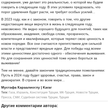
содержания, уже делает это реальностью, о которой мы будем
говорить в следующем году. В этих условиях предсказать, что
порог удивления будет расти, не требует особых усилий...
В 2023 году, как и с законом, говорить о том, что другие
недостающие вещи вернутся в жизнь в следующем году,
невозможно. Не видно хорошего будущего для понятий, таких как
образование, академия, свобода слова, прозрачность,
компетенция и квалификация, которые теряют свою ценность в
новом порядке. Все они считаются препятствием для сильной
власти и представляют вредные идеи. Для победы над всеми
этими ценностями достаточно одного - обеспечения выживания.
Но для сохранения этих ценностей тоже нужно бороться за
выживание!
Тем не менее, давайте закончим традиционными пожеланиями:
Пусть в 2024 году будет здоровье, счастье, права, закон и
демократия. В стране и во всем мире...
Мустафа Караалиоглу
| Karar
Tеги:
Газа
,
Израиль
,
Конституция Турции
,
МК-Турция
,
Новости Турции
,
Пресса
,
СМИ
,
Судебная система Турции
,
Турция
Другие комментарии автора: