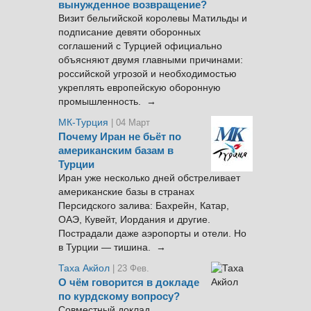
вынужденное возвращение?
Визит бельгийской королевы Матильды и
подписание девяти оборонных
соглашений с Турцией официально
объясняют двумя главными причинами:
российской угрозой и необходимостью
укреплять европейскую оборонную
промышленность. →
МК-Турция
| 04 Март
Почему Иран не бьёт по
американским базам в
Турции
Иран уже несколько дней обстреливает
американские базы в странах
Персидского залива: Бахрейн, Катар,
ОАЭ, Кувейт, Иордания и другие.
Пострадали даже аэропорты и отели. Но
в Турции — тишина. →
Таха Акйол
| 23 Фев.
О чём говорится в докладе
по курдскому вопросу?
Совместный доклад