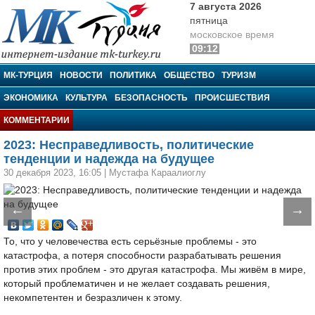
7 августа 2026
пятница
московское время
09:12
МК-Турция
МК-ТУРЦИЯ
НОВОСТИ
ПОЛИТИКА
ОБЩЕСТВО
ТУРИЗМ
ЭКОНОМИКА
КУЛЬТУРА
БЕЗОПАСНОСТЬ
ПРОИСШЕСТВИЯ
КОММЕНТАРИИ
2023: Несправедливость, политические
тенденции и надежда на будущее
30 декабря 2023, 16:05
|
Мустафа Караалиоглу
←
→
То, что у человечества есть серьёзные проблемы - это
катастрофа, а потеря способности разрабатывать решения
против этих проблем - это другая катастрофа. Мы живём в мире,
который проблематичен и не желает создавать решения,
некомпетентен и безразличен к этому.