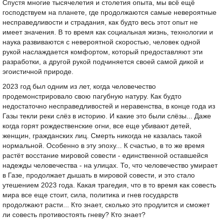
Спустя многие тысячелетия и столетия опыта, мы всё ещё
господствуем на планете, где продолжаются самые невероятные
несправедливости и страдания, как будто весь этот опыт не
имеет значения. В то время как социальная жизнь, технологии и
наука развиваются с невероятной скоростью, человек одной
рукой наслаждается комфортом, который предоставляют эти
разработки, а другой рукой подчиняется своей самой дикой и
эгоистичной природе.
2023 год был одним из лет, когда человечество
продемонстрировало свою пагубную натуру. Как будто
недостаточно несправедливостей и неравенства, в конце года из
Газы текли реки слёз в историю. И какие это были слёзы... Даже
когда горят рождественские огни, все еще убивают детей,
женщин, гражданских лиц. Смерть никогда не казалась такой
нормальной. Особенно в эту эпоху... К счастью, в то же время
растёт восстание мировой совести - единственной оставшейся
надежды человечества - на улицах. То, что человечество умирает
в Газе, продолжает дышать в мировой совести, и это стало
утешением 2023 года. Какая трагедия, что в то время как совесть
мира все еще стоит, сила, политика и гнев государств
продолжают расти... Кто знает, сколько это продлится и сможет
ли совесть противостоять гневу? Кто знает?