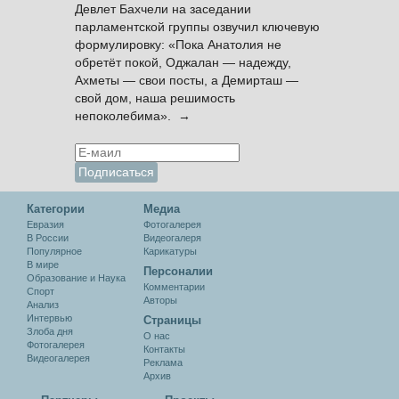
Девлет Бахчели на заседании
парламентской группы озвучил ключевую
формулировку: «Пока Анатолия не
обретёт покой, Оджалан — надежду,
Ахметы — свои посты, а Демирташ —
свой дом, наша решимость
непоколебима». →
Категории
Медиа
Евразия
Фотогалерея
В России
Видеогалеря
Популярное
Карикатуры
В мире
Персоналии
Образование и Наука
Комментарии
Спорт
Авторы
Анализ
Интервью
Cтраницы
Злоба дня
О нас
Фотогалерея
Контакты
Видеогалерея
Реклама
Архив