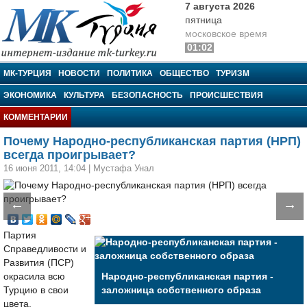
7 августа 2026
пятница
московское время
01:02
МК-Турция
МК-ТУРЦИЯ
НОВОСТИ
ПОЛИТИКА
ОБЩЕСТВО
ТУРИЗМ
ЭКОНОМИКА
КУЛЬТУРА
БЕЗОПАСНОСТЬ
ПРОИСШЕСТВИЯ
КОММЕНТАРИИ
Почему Народно-республиканская партия (НРП)
всегда проигрывает?
16 июня 2011, 14:04
|
Мустафа Унал
←
→
Партия
Справедливости и
Развития (ПСР)
окрасила всю
Народно-республиканская партия -
Турцию в свои
заложница собственного образа
цвета.