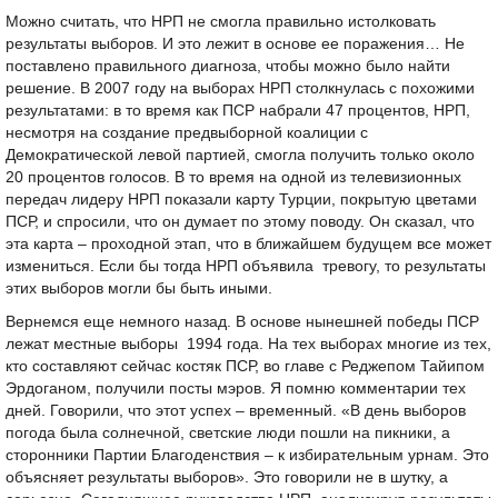
Можно считать, что НРП не смогла правильно истолковать
результаты выборов. И это лежит в основе ее поражения… Не
поставлено правильного диагноза, чтобы можно было найти
решение. В 2007 году на выборах НРП столкнулась с похожими
результатами: в то время как ПСР набрали 47 процентов, НРП,
несмотря на создание предвыборной коалиции с
Демократической левой партией, смогла получить только около
20 процентов голосов. В то время на одной из телевизионных
передач лидеру НРП показали карту Турции, покрытую цветами
ПСР, и спросили, что он думает по этому поводу. Он сказал, что
эта карта – проходной этап, что в ближайшем будущем все может
измениться. Если бы тогда НРП объявила тревогу, то результаты
этих выборов могли бы быть иными.
Вернемся еще немного назад. В основе нынешней победы ПСР
лежат местные выборы 1994 года. На тех выборах многие из тех,
кто составляют сейчас костяк ПСР, во главе с Реджепом Тайипом
Эрдоганом, получили посты мэров. Я помню комментарии тех
дней. Говорили, что этот успех – временный. «В день выборов
погода была солнечной, светские люди пошли на пикники, а
сторонники Партии Благоденствия – к избирательным урнам. Это
объясняет результаты выборов». Это говорили не в шутку, а