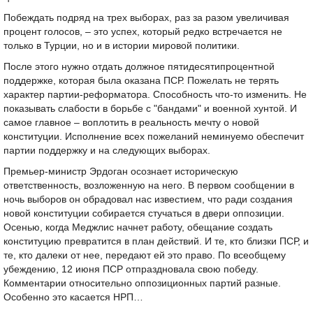
Побеждать подряд на трех выборах, раз за разом увеличивая
процент голосов, – это успех, который редко встречается не
только в Турции, но и в истории мировой политики.
После этого нужно отдать должное пятидесятипроцентной
поддержке, которая была оказана ПСР. Пожелать не терять
характер партии-реформатора. Способность что-то изменить. Не
показывать слабости в борьбе с "бандами" и военной хунтой. И
самое главное – воплотить в реальность мечту о новой
конституции. Исполнение всех пожеланий неминуемо обеспечит
партии поддержку и на следующих выборах.
Премьер-министр Эрдоган осознает историческую
ответственность, возложенную на него. В первом сообщении в
ночь выборов он обрадовал нас известием, что ради создания
новой конституции собирается стучаться в двери оппозиции.
Осенью, когда Меджлис начнет работу, обещание создать
конституцию превратится в план действий. И те, кто близки ПСР, и
те, кто далеки от нее, передают ей это право. По всеобщему
убеждению, 12 июня ПСР отпраздновала свою победу.
Комментарии относительно оппозиционных партий разные.
Особенно это касается НРП…