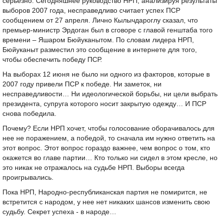
серьезно. Сегодняшнее руководство НРП, анализируя результаты
выборов 2007 года, несправедливо считает успех ПСР
сообщением от 27 апреля. Лично Кылычдароглу сказал, что
премьер-министр Эрдоган был в сговоре с главой генштаба того
времени – Яшаром Бюйуканытом. По словам лидера НРП,
Бюйуканыт разместил это сообщение в интернете для того,
чтобы обеспечить победу ПСР.
На выборах 12 июня не было ни одного из факторов, которые в
2007 году привели ПСР к победе. Ни заметок, ни
несправедливости… Ни идеологической борьбы, ни цели выбрать
президента, супруга которого носит закрытую одежду… И ПСР
снова победила.
Почему? Если НРП хочет, чтобы голосование оборачивалось для
нее не поражением, а победой, то сначала им нужно ответить на
этот вопрос. Этот вопрос гораздо важнее, чем вопрос о том, кто
окажется во главе партии… Кто только ни сидел в этом кресле, но
это никак не отражалось на судьбе НРП. Выборы всегда
проигрывались.
Пока НРП, Народно-республиканская партия не помирится, не
встретится с народом, у нее нет никаких шансов изменить свою
судьбу. Секрет успеха - в народе…