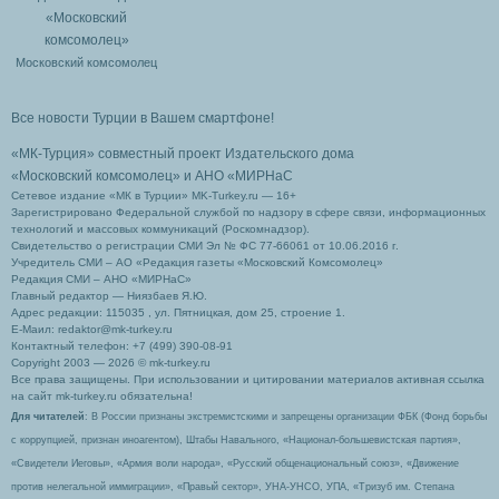
Московский комсомолец
Все новости Турции в Вашем смартфоне!
«МК-Турция» совместный проект Издательского дома
«Московский комсомолец»
и АНО «МИРНаС
Сетевое издание «МК в Турции» MK-Turkey.ru — 16+
Зарегистрировано Федеральной службой по надзору в сфере связи, информационных
технологий и массовых коммуникаций (Роскомнадзор).
Свидетельство о регистрации СМИ Эл № ФС 77-66061 от 10.06.2016 г.
Учредитель СМИ – АО «Редакция газеты «Московский Комсомолец»
Редакция СМИ – АНО «МИРНаС»
Главный редактор — Ниязбаев Я.Ю.
Адрес редакции: 115035 , ул. Пятницкая, дом 25, строение 1.
Е-Маил: redaktor@mk-turkey.ru
Контактный телефон: +7 (499) 390-08-91
Copyright 2003 — 2026 © mk-turkey.ru
Все права защищены. При использовании и цитировании материалов активная ссылка
на сайт mk-turkey.ru обязательна!
Для читателей
: В России признаны экстремистскими и запрещены организации ФБК (Фонд борьбы
с коррупцией, признан иноагентом), Штабы Навального, «Национал-большевистская партия»,
«Свидетели Иеговы», «Армия воли народа», «Русский общенациональный союз», «Движение
против нелегальной иммиграции», «Правый сектор», УНА-УНСО, УПА, «Тризуб им. Степана