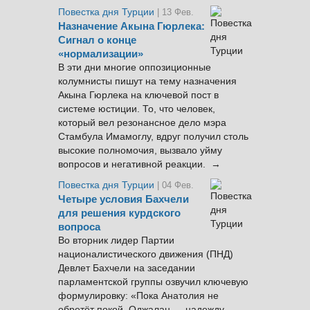
Повестка дня Турции
| 13 Фев.
Назначение Акына Гюрлека:
Сигнал о конце
«нормализации»
В эти дни многие оппозиционные
колумнисты пишут на тему назначения
Акына Гюрлека на ключевой пост в
системе юстиции. То, что человек,
который вел резонансное дело мэра
Стамбула Имамоглу, вдруг получил столь
высокие полномочия, вызвало уйму
вопросов и негативной реакции. →
Повестка дня Турции
| 04 Фев.
Четыре условия Бахчели
для решения курдского
вопроса
Во вторник лидер Партии
националистического движения (ПНД)
Девлет Бахчели на заседании
парламентской группы озвучил ключевую
формулировку: «Пока Анатолия не
обретёт покой, Оджалан — надежду,