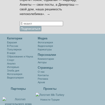
Ахметы — свои посты, а Демирташ —
свой дом, наша решимость
непоколебима». →
Категории
Медиа
Евразия
Фотогалерея
В России
Видеогалеря
Популярное
Карикатуры
В мире
Персоналии
Образование и Наука
Комментарии
Спорт
Авторы
Анализ
Интервью
Cтраницы
Злоба дня
О нас
Фотогалерея
Контакты
Видеогалерея
Реклама
Архив
Партнеры
Проекты
Новости Турции