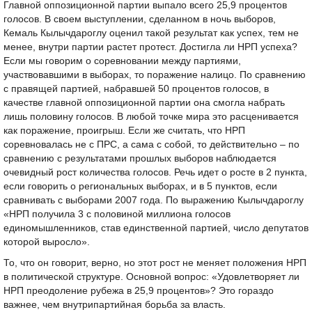
Главной оппозиционной партии выпало всего 25,9 процентов
голосов. В своем выступлении, сделанном в ночь выборов,
Кемаль Кылычдароглу оценил такой результат как успех, тем не
менее, внутри партии растет протест. Достигла ли НРП успеха?
Если мы говорим о соревновании между партиями,
участвовавшими в выборах, то поражение налицо. По сравнению
с правящей партией, набравшей 50 процентов голосов, в
качестве главной оппозиционной партии она смогла набрать
лишь половину голосов. В любой точке мира это расценивается
как поражение, проигрыш. Если же считать, что НРП
соревновалась не с ПРС, а сама с собой, то действительно – по
сравнению с результатами прошлых выборов наблюдается
очевидный рост количества голосов. Речь идет о росте в 2 пункта,
если говорить о региональных выборах, и в 5 пунктов, если
сравнивать с выборами 2007 года. По выражению Кылычдароглу
«НРП получила 3 с половиной миллиона голосов
единомышленников, став единственной партией, число депутатов
которой выросло».
То, что он говорит, верно, но этот рост не меняет положения НРП
в политической структуре. Основной вопрос: «Удовлетворяет ли
НРП преодоление рубежа в 25,9 процентов»? Это гораздо
важнее, чем внутрипартийная борьба за власть.