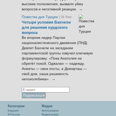
высокие полномочия, вызвало уйму
вопросов и негативной реакции. →
Повестка дня Турции
| 04 Фев.
Четыре условия Бахчели
для решения курдского
вопроса
Во вторник лидер Партии
националистического движения (ПНД)
Девлет Бахчели на заседании
парламентской группы озвучил ключевую
формулировку: «Пока Анатолия не
обретёт покой, Оджалан — надежду,
Ахметы — свои посты, а Демирташ —
свой дом, наша решимость
непоколебима». →
Категории
Медиа
Евразия
Фотогалерея
В России
Видеогалеря