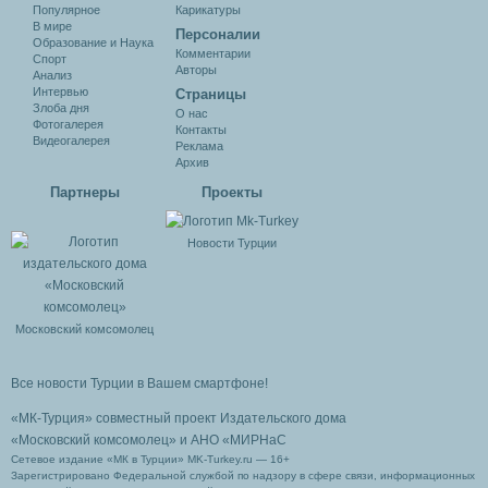
Популярное
Карикатуры
В мире
Персоналии
Образование и Наука
Комментарии
Спорт
Авторы
Анализ
Интервью
Cтраницы
Злоба дня
О нас
Фотогалерея
Контакты
Видеогалерея
Реклама
Архив
Партнеры
Проекты
Новости Турции
Московский комсомолец
Все новости Турции в Вашем смартфоне!
«МК-Турция» совместный проект Издательского дома
«Московский комсомолец»
и АНО «МИРНаС
Сетевое издание «МК в Турции» MK-Turkey.ru — 16+
Зарегистрировано Федеральной службой по надзору в сфере связи, информационных