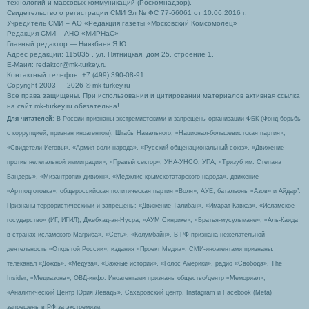
технологий и массовых коммуникаций (Роскомнадзор).
Свидетельство о регистрации СМИ Эл № ФС 77-66061 от 10.06.2016 г.
Учредитель СМИ – АО «Редакция газеты «Московский Комсомолец»
Редакция СМИ – АНО «МИРНаС»
Главный редактор — Ниязбаев Я.Ю.
Адрес редакции: 115035 , ул. Пятницкая, дом 25, строение 1.
Е-Маил: redaktor@mk-turkey.ru
Контактный телефон: +7 (499) 390-08-91
Copyright 2003 — 2026 © mk-turkey.ru
Все права защищены. При использовании и цитировании материалов активная ссылка
на сайт mk-turkey.ru обязательна!
Для читателей
: В России признаны экстремистскими и запрещены организации ФБК (Фонд борьбы
с коррупцией, признан иноагентом), Штабы Навального, «Национал-большевистская партия»,
«Свидетели Иеговы», «Армия воли народа», «Русский общенациональный союз», «Движение
против нелегальной иммиграции», «Правый сектор», УНА-УНСО, УПА, «Тризуб им. Степана
Бандеры», «Мизантропик дивижн», «Меджлис крымскотатарского народа», движение
«Артподготовка», общероссийская политическая партия «Воля», АУЕ, батальоны «Азов» и Айдар″.
Признаны террористическими и запрещены: «Движение Талибан», «Имарат Кавказ», «Исламское
государство» (ИГ, ИГИЛ), Джебхад-ан-Нусра, «АУМ Синрике», «Братья-мусульмане», «Аль-Каида
в странах исламского Магриба», «Сеть», «Колумбайн». В РФ признана нежелательной
деятельность «Открытой России», издания «Проект Медиа». СМИ-иноагентами признаны:
телеканал «Дождь», «Медуза», «Важные истории», «Голос Америки», радио «Свобода», The
Insider, «Медиазона», ОВД-инфо. Иноагентами признаны общество/центр «Мемориал»,
«Аналитический Центр Юрия Левады», Сахаровский центр. Instagram и Facebook (Metа)
запрещены в РФ за экстремизм.