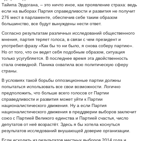
Тайипа Эрдогана, – это ничто иное, как проявление страха: ведь
если на выборах Партия справедливости и развития не получит
276 мест в парламенте, обеспечив себе таким образом
большинство, все будут вынуждены нести ответ.
Согласно результатам различных исследований общественного
мнения, партия теряет голоса, в связи с чем президент и
употребил фразу «Как бы то ни было, я снова соберу партию».
Но от того, что он ведет себя подобным образом, ситуация
только усугубляется. В последнее время эта двойственность
стала очевидной. Паника охватила всю политическую сферу
страны.
В условиях такой борьбы оппозиционные партии должны
попытаться использовать все свои возможности. Логично
предположить, что больше всего голосов от Партии
справедливости и развития может уйти к Партии
националистического движения. Ну а если Партия
националистического движения в преддверии выборов заключит
союз с Партией Великого единства и Партией счастья, число
депутатов от неё возрастёт. Здесь я бы хотела коснуться
результатов исследований внушающей доверие организации.
Если исходить из результатов местных выборов 2014 года и