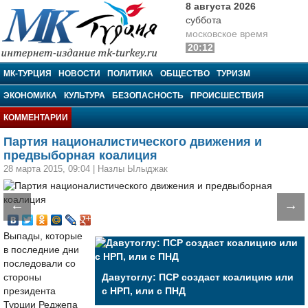
8 августа 2026
суббота
московское время
20:12
МК-Турция
МК-ТУРЦИЯ
НОВОСТИ
ПОЛИТИКА
ОБЩЕСТВО
ТУРИЗМ
ЭКОНОМИКА
КУЛЬТУРА
БЕЗОПАСНОСТЬ
ПРОИСШЕСТВИЯ
КОММЕНТАРИИ
Партия националистического движения и
предвыборная коалиция
28 марта 2015, 09:04
|
Назлы Ылыджак
←
→
Выпады, которые
в последние дни
последовали со
стороны
Давутоглу: ПСР создаст коалицию или
президента
с НРП, или с ПНД
Турции Реджепа