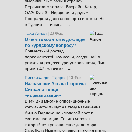
американские базы в странах
Персидского залива: Бахрейн, Катар,
ОАЭ, Кувейт, Иордания и другие.
Пострадали даже аэропорты и отели. Но
в Турции — тишина. →
Таха Акйол
| 23 Фев.
О чём говорится в докладе
по курдскому вопросу?
Совместный доклад
парламентской комиссии, созданной в
рамках «процесса урегулирования», был
принят 47 голосами. →
Повестка дня Турции
| 13 Фев.
Назначение Акына Гюрлека:
Сигнал о конце
«нормализации»
В эти дни многие оппозиционные
колумнисты пишут на тему назначения
Акына Гюрлека на ключевой пост в
системе юстиции. То, что человек,
который вел резонансное дело мэра
Стамбула Имамоглу, вдруг получил столь