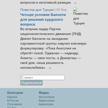
вопросов и негативной реакции. →
Повестка дня Турции
| 04 Фев.
Четыре условия Бахчели
для решения курдского
вопроса
Во вторник лидер Партии
националистического движения (ПНД)
Девлет Бахчели на заседании
парламентской группы озвучил ключевую
формулировку: «Пока Анатолия не
обретёт покой, Оджалан — надежду,
Ахметы — свои посты, а Демирташ —
свой дом, наша решимость
непоколебима». →
Категории
Медиа
Евразия
Фотогалерея
В России
Видеогалеря
Популярное
Карикатуры
В мире