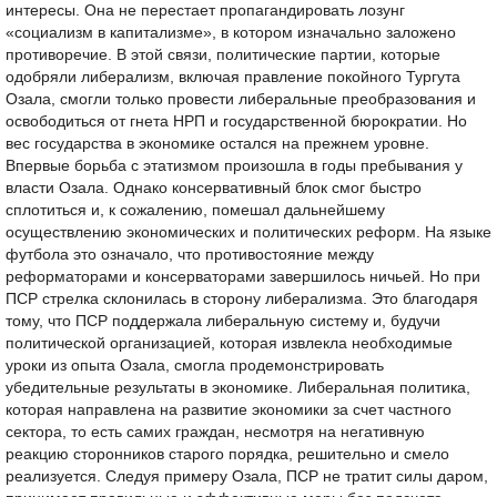
интересы. Она не перестает пропагандировать лозунг
«социализм в капитализме», в котором изначально заложено
противоречие. В этой связи, политические партии, которые
одобряли либерализм, включая правление покойного Тургута
Озала, смогли только провести либеральные преобразования и
освободиться от гнета НРП и государственной бюрократии. Но
вес государства в экономике остался на прежнем уровне.
Впервые борьба с этатизмом произошла в годы пребывания у
власти Озала. Однако консервативный блок смог быстро
сплотиться и, к сожалению, помешал дальнейшему
осуществлению экономических и политических реформ. На языке
футбола это означало, что противостояние между
реформаторами и консерваторами завершилось ничьей. Но при
ПСР стрелка склонилась в сторону либерализма. Это благодаря
тому, что ПСР поддержала либеральную систему и, будучи
политической организацией, которая извлекла необходимые
уроки из опыта Озала, смогла продемонстрировать
убедительные результаты в экономике. Либеральная политика,
которая направлена на развитие экономики за счет частного
сектора, то есть самих граждан, несмотря на негативную
реакцию сторонников старого порядка, решительно и смело
реализуется. Следуя примеру Озала, ПСР не тратит силы даром,