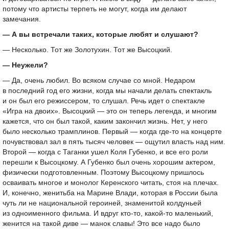
потому что артисты терпеть не могут, когда им делают
замечания.
— А вы встречали таких, которые любят и слушают?
— Несколько. Тот же Золотухин. Тот же Высоцкий.
— Неужели?
— Да, очень любил. Во всяком случае со мной. Недаром
в последний год его жизни, когда мы начали делать спектакль
и он был его режиссером, то слушал. Речь идет о спектакле
«Игра на двоих». Высоцкий — это он теперь легенда, и многим
кажется, что он был такой, каким закончил жизнь. Нет, у него
было несколько трамплинов. Первый — когда где-то на концерте
почувствовал зал в пять тысяч человек — ощутил власть над ним.
Второй — когда с Таганки ушел Коля Губенко, и все его роли
перешли к Высоцкому. А Губенко был очень хорошим актером,
физически подготовленным. Поэтому Высоцкому пришлось
осваивать многое и монолог Керенского читать, стоя на плечах.
И, конечно, женитьба на Марине Влади, которая в России была
чуть ли не национальной героиней, знаменитой колдуньей
из одноименного фильма. И вдруг кто-то, какой-то маленький,
женится на такой диве — манок славы! Это все надо было