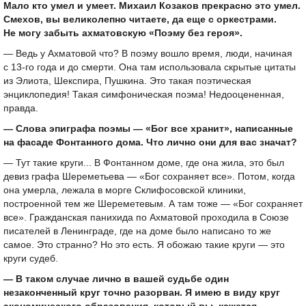
Мало кто умел и умеет. Михаил Козаков прекрасно это умел.
Смехов, вы великолепно читаете, да еще с оркестрами.
Не могу забыть ахматовскую «Поэму без героя».
— Ведь у Ахматовой что? В поэму вошло время, люди, начиная
с
13-го
года и до смерти. Она там использовала скрытые цитаты
из Элиота, Шекспира, Пушкина. Это такая поэтическая
энциклопедия! Такая симфоническая поэма! Недооцененная,
правда.
— Слова эпиграфа поэмы — «Бог все хранит», написанные
на фасаде Фонтанного дома. Что лично они для вас значат?
— Тут такие круги... В Фонтанном доме, где она жила, это был
девиз графа Шереметьева — «Бог сохраняет все». Потом, когда
она умерла, лежала в морге Склифосовской клиники,
построенной тем же Шереметевым. А там тоже — «Бог сохраняет
все». Гражданская панихида по Ахматовой проходила в Союзе
писателей в Ленинграде, где на доме было написано то же
самое. Это странно? Но это есть. Я обожаю такие круги — это
круги судеб.
— В таком случае лично в вашей судьбе один
незаконченный круг точно разорван. Я имею в виду круг