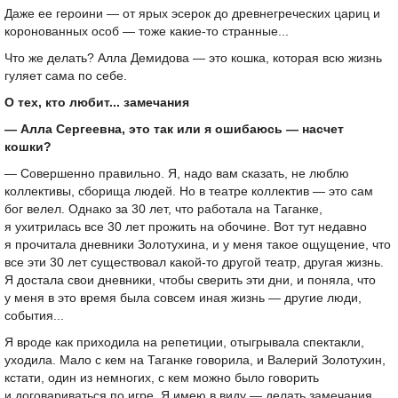
Даже ее героини — от ярых эсерок до древнегреческих цариц и
коронованных особ — тоже какие-то странные...
Что же делать? Алла Демидова — это кошка, которая всю жизнь
гуляет сама по себе.
О тех, кто любит... замечания
— Алла Сергеевна, это так или я ошибаюсь — насчет
кошки?
— Совершенно правильно. Я, надо вам сказать, не люблю
коллективы, сборища людей. Но в театре коллектив — это сам
бог велел. Однако за 30 лет, что работала на Таганке,
я ухитрилась все 30 лет прожить на обочине. Вот тут недавно
я прочитала дневники Золотухина, и у меня такое ощущение, что
все эти 30 лет существовал какой-то другой театр, другая жизнь.
Я достала свои дневники, чтобы сверить эти дни, и поняла, что
у меня в это время была совсем иная жизнь — другие люди,
события...
Я вроде как приходила на репетиции, отыгрывала спектакли,
уходила. Мало с кем на Таганке говорила, и Валерий Золотухин,
кстати, один из немногих, с кем можно было говорить
и договариваться по игре. Я имею в виду — делать замечания,