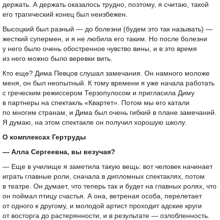
держать. А держать оказалось трудно, поэтому, я считаю, такой
его трагический конец был неизбежен.
Высоцкий был разный — до болезни (будем это так называть) —
жесткий супермен, и я не любила его таким. Но после болезни
у него было очень обостренное чувство вины, и в это время
из него можно было веревки вить.
Кто еще? Дима Певцов слушал замечания. Он намного моложе
меня, он был неопытный. К тому времени я уже начала работать
с греческим режиссером Терзопулосом и пригласила Диму
в партнеры на спектакль «Квартет». Потом мы его катали
по многим странам, и Дима был очень гибкий в плане замечаний.
Я думаю, на этом спектакле он получил хорошую школу.
О комплексах Гертруды
— Алла Сергеевна, вы везучая?
— Еще в училище я заметила такую вещь: вот человек начинает
играть главные роли, сначала в дипломных спектаклях, потом
в театре. Он думает, что теперь так и будет на главных ролях, что
он поймал птицу счастья. А она, ветреная особа, перелетает
от одного к другому, и молодой артист проходит адские круги
от восторга до растерянности, и в результате — озлобленность.