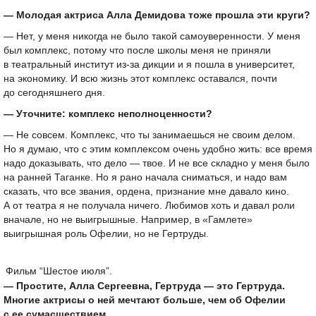
— Молодая актриса Алла Демидова тоже прошла эти круги?
— Нет, у меня никогда не было такой самоуверенности. У меня
был комплекс, потому что после школы меня не приняли
в театральный институт из-за дикции и я пошла в университет,
на экономику. И всю жизнь этот комплекс оставался, почти
до сегодняшнего дня.
— Уточните: комплекс неполноценности?
— Не совсем. Комплекс, что ты занимаешься не своим делом.
Но я думаю, что с этим комплексом очень удобно жить: все время
надо доказывать, что дело — твое. И не все складно у меня было
на ранней Таганке. Но я рано начала сниматься, и надо вам
сказать, что все звания, ордена, признание мне давало кино.
А от театра я не получала ничего. Любимов хоть и давал роли
вначале, но не выигрышные. Например, в «Гамлете»
выигрышная роль Офелии, но не Гертруды.
Фильм “Шестое июля”.
— Простите, Алла Сергеевна, Гертруда — это Гертруда.
Многие актрисы о ней мечтают больше, чем об Офелии
с ее сумасшествием.