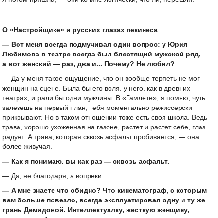
О «Настройщике» и русских глазах пекинеса
— Вот меня всегда подмучивал один вопрос: у Юрия
Любимова в театре всегда был блестящий мужской ряд,
а вот женский — раз, два и... Почему? Не любил?
— Да у меня такое ощущение, что он вообще терпеть не мог
женщин на сцене. Была бы его воля, у него, как в древних
театрах, играли бы одни мужчины. В «Гамлете», я помню, чуть
залезешь на первый план, тебя моментально режиссерски
прикрывают. Но в таком отношении тоже есть своя школа. Ведь
трава, хорошо ухоженная на газоне, растет и растет себе, глаз
радует. А трава, которая сквозь асфальт пробивается, — она
более живучая.
— Как я понимаю, вы как раз — сквозь асфальт.
— Да, не благодаря, а вопреки.
— А мне знаете что обидно? Что кинематограф, с которым
вам больше повезло, всегда эксплуатировал одну и ту же
грань Демидовой. Интеллектуалку, жесткую женщину,