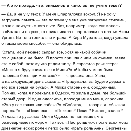
— А это правда, что, снимаясь в кино, вы не учите текст?
— Да, я не учу текст. У меня шпаргалочки вокруг. Я не хочу
загружать память — эта полочка у меня уже загружена стихами,
я знаю наизусть много пьес. Вот, например, когда снималась
в «Волках и овцах», то приклеивала шпаргалочки на платье Нины
Ургант. Вот она гениально играла. А Кира Муратова, когда узнала
о таком моем способе, — она обиделась.
Кстати, мой пекинес сыграл все, хотя никакой собачки
по сценарию не было. Я просто пришла с ним на съемки, взяла
его с собой, потому что рядом живу. Я спросила режиссера:
«Можно я буду сниматься с Микки?» «Чтобы у меня была
головная боль при монтаже?» — спросила она. Ушла,
а на следующий день сказала: «Придумала, вы будете держать
его все время на руках». А Микки старенький, ободранный.
Помню, когда я приехала в Одессу, то жила в доме, где большой
старый двор. И одна одесситка, проходя мимо меня, спросила:
«Это у вас кошка или собака?» «Собака», — говорю я. «А какая
порода?» — «Пекинес». — «Пекинес? Пекин? Китаец, значит?
А глаза-то русские». Они в Одессе не понимают, что
разговаривают юмором. Так вот, «Настройщик»: после всех моих
древнегреческих ролей легко было играть роль Анны Сергеевны