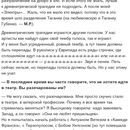
разграничение на добро и зло. И если этого не знать, лучше
к древнегреческой трагедии не подходить. А после моей
«Электры»... Жаль, что ее мало кто видел, потому что в это
время шло разделение Таганки (на любимовскую и Таганку
Губенко. —
М.Р.
).
Древнегреческие трагедии играются другим голосом. У нас
артисты как найдут один свой тембр голоса, так и играют.
И у меня был усредненный, ровный тембр, а тут такие должны
быть перепады. В рукописи у Еврипида есть ряды строчек, где
сплошняком идут «а-а-а-а-а-а-а-а-а-а-а-а-а-а-а-а» или «и-и-и-и-
и-и-и-и-и-и-и-и-и-и — у-а-а-а-а-а-а-а-а-а». Звук и пение. Петь
сейчас нельзя, но перепады голоса должны быть. Но у нас этому
не учат.
— В последнее время вы часто говорите, что не хотите идти
в театр. Вы разочарованы им?
— Не могу сказать, что разочарована. Мне просто скучно стало
в театре, в актерской профессии. Почему я все время так
стремилась меняться? Я Высоцкому говорила: надо завоевать
Запад, а он говорил: «Они не любят пришельцев».
Но я попыталась начать работать с Антуаном Витезом в «Камеди
Франсез», с Терзопулосом, с Бобом Уилсоном (но тут помешала