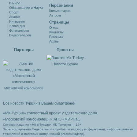
В мире
Персоналии
Образование и Наука
Комментарии
Спорт
Авторы
Анализ
Интервью
Cтраницы
Злоба дня
О нас
Фотогалерея
Контакты
Видеогалерея
Реклама
Архив
Партнеры
Проекты
Новости Турции
Московский комсомолец
Все новости Турции в Вашем смартфоне!
«МК-Турция» совместный проект Издательского дома
«Московский комсомолец»
и АНО «МИРНаС
Сетевое издание «МК в Турции» MK-Turkey.ru — 16+
Зарегистрировано Федеральной службой по надзору в сфере связи, информационных
технологий и массовых коммуникаций (Роскомнадзор).