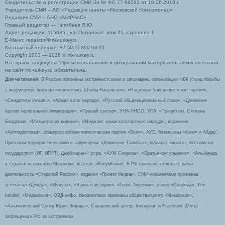
Свидетельство о регистрации СМИ Эл № ФС 77-66061 от 10.06.2016 г.
Учредитель СМИ – АО «Редакция газеты «Московский Комсомолец»
Редакция СМИ – АНО «МИРНаС»
Главный редактор — Ниязбаев Я.Ю.
Адрес редакции: 115035 , ул. Пятницкая, дом 25, строение 1.
Е-Маил: redaktor@mk-turkey.ru
Контактный телефон: +7 (499) 390-08-91
Copyright 2003 — 2026 © mk-turkey.ru
Все права защищены. При использовании и цитировании материалов активная ссылка
на сайт mk-turkey.ru обязательна!
Для читателей
: В России признаны экстремистскими и запрещены организации ФБК (Фонд борьбы
с коррупцией, признан иноагентом), Штабы Навального, «Национал-большевистская партия»,
«Свидетели Иеговы», «Армия воли народа», «Русский общенациональный союз», «Движение
против нелегальной иммиграции», «Правый сектор», УНА-УНСО, УПА, «Тризуб им. Степана
Бандеры», «Мизантропик дивижн», «Меджлис крымскотатарского народа», движение
«Артподготовка», общероссийская политическая партия «Воля», АУЕ, батальоны «Азов» и Айдар″.
Признаны террористическими и запрещены: «Движение Талибан», «Имарат Кавказ», «Исламское
государство» (ИГ, ИГИЛ), Джебхад-ан-Нусра, «АУМ Синрике», «Братья-мусульмане», «Аль-Каида
в странах исламского Магриба», «Сеть», «Колумбайн». В РФ признана нежелательной
деятельность «Открытой России», издания «Проект Медиа». СМИ-иноагентами признаны:
телеканал «Дождь», «Медуза», «Важные истории», «Голос Америки», радио «Свобода», The
Insider, «Медиазона», ОВД-инфо. Иноагентами признаны общество/центр «Мемориал»,
«Аналитический Центр Юрия Левады», Сахаровский центр. Instagram и Facebook (Metа)
запрещены в РФ за экстремизм.