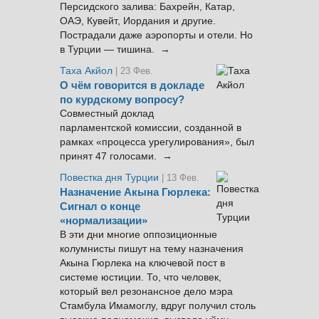
Персидского залива: Бахрейн, Катар,
ОАЭ, Кувейт, Иордания и другие.
Пострадали даже аэропорты и отели. Но
в Турции — тишина. →
Таха Акйол
| 23 Фев.
О чём говорится в докладе
по курдскому вопросу?
Совместный доклад
парламентской комиссии, созданной в
рамках «процесса урегулирования», был
принят 47 голосами. →
Повестка дня Турции
| 13 Фев.
Назначение Акына Гюрлека:
Сигнал о конце
«нормализации»
В эти дни многие оппозиционные
колумнисты пишут на тему назначения
Акына Гюрлека на ключевой пост в
системе юстиции. То, что человек,
который вел резонансное дело мэра
Стамбула Имамоглу, вдруг получил столь