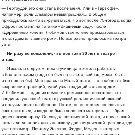
— Гертрудой это она стала после меня. Или в «Тартюфе»,
например, роль Эльмиры невыигрышная... В общем,
приходилось как-то выкручиваться. Но вот после
75-го
года, когда
Эфрос поставил на Таганке «Вишневый сад», после
«Деревянных коней», Любимов стал ко мне присматриваться
и стал давать главные роли. Но все равно пришлось из театра
уйти.
— Ни разу не пожалели, что все-таки 30 лет в театре —
и так...
— Я жалела о другом: после училища я хотела работать
в Вахтанговском (тогда он был на высоте, сейчас, может быть,
и не пошла бы). Мне нравился Малый театр — я вообще люблю
сохранение традиций, тугой узел традиций с авангардом.
И Любимов — один из немногих режиссеров-новаторов, кто
соединил условный театр с русской реалистической школой
и получил нечто особенное. Потом, он не ставил пошловатых
советских пьес, и когда не было хорошего материала — брал
деревенскую прозу. Он создал поэтический театр, и после такой
школы легче переходить на школу древнегреческой трагедии, где
уже гекзаметр. Поэтому Электра, Федра, Медея, к которым
я потом пришла, — они ко мне логически, что ли, перешли.