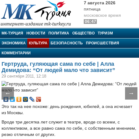
7 августа 2026
пятница
московское время
06:47
МК-Турция
МК-ТУРЦИЯ
НОВОСТИ
ПОЛИТИКА
ОБЩЕСТВО
ТУРИЗМ
ЭКОНОМИКА
КУЛЬТУРА
БЕЗОПАСНОСТЬ
ПРОИСШЕСТВИЯ
КОММЕНТАРИИ
Гертруда, гуляющая сама по себе | Алла
Демидова: “От людей мало что зависит”
29 сентября 2011, 12:18
←
→
Это так на нее похоже: день рождения, юбилей, а она исчезает
из Москвы.
Вроде три десятка лет служит в театре, вроде со всеми, с
коллективом, а все равно сама по себе, с собственным мнением,
резко отличным от других.