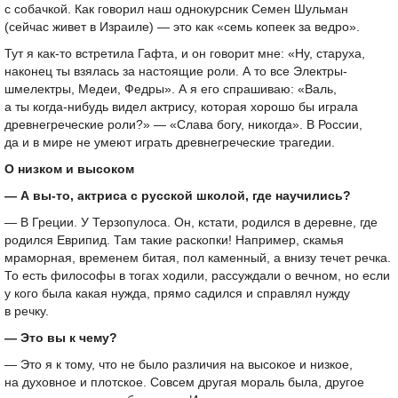
с собачкой. Как говорил наш однокурсник Семен Шульман
(сейчас живет в Израиле) — это как «семь копеек за ведро».
Тут я как-то встретила Гафта, и он говорит мне: «Ну, старуха,
наконец ты взялась за настоящие роли. А то все Электры-
шмелектры, Медеи, Федры». А я его спрашиваю: «Валь,
а ты когда-нибудь видел актрису, которая хорошо бы играла
древнегреческие роли?» — «Слава богу, никогда». В России,
да и в мире не умеют играть древнегреческие трагедии.
О низком и высоком
— А вы-то, актриса с русской школой, где научились?
— В Греции. У Терзопулоса. Он, кстати, родился в деревне, где
родился Еврипид. Там такие раскопки! Например, скамья
мраморная, временем битая, пол каменный, а внизу течет речка.
То есть философы в тогах ходили, рассуждали о вечном, но если
у кого была какая нужда, прямо садился и справлял нужду
в речку.
— Это вы к чему?
— Это я к тому, что не было различия на высокое и низкое,
на духовное и плотское. Совсем другая мораль была, другое