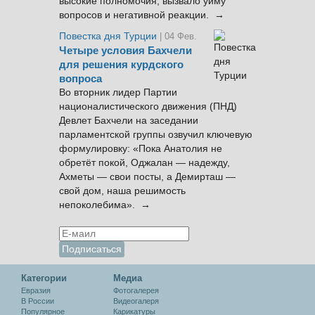
высокие полномочия, вызвало уйму
вопросов и негативной реакции. →
Повестка дня Турции
| 04 Фев.
Четыре условия Бахчели
для решения курдского
вопроса
Во вторник лидер Партии
националистического движения (ПНД)
Девлет Бахчели на заседании
парламентской группы озвучил ключевую
формулировку: «Пока Анатолия не
обретёт покой, Оджалан — надежду,
Ахметы — свои посты, а Демирташ —
свой дом, наша решимость
непоколебима». →
Категории
Медиа
Евразия
Фотогалерея
В России
Видеогалеря
Популярное
Карикатуры