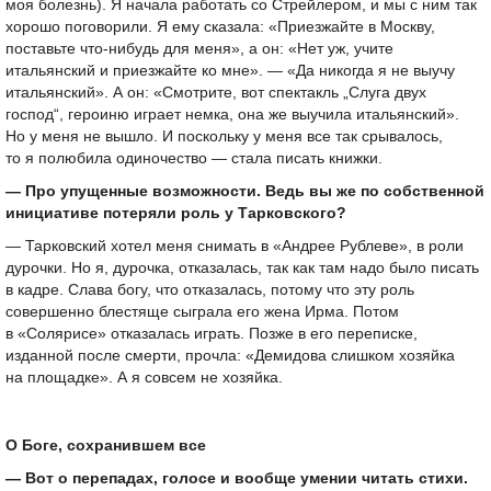
моя болезнь). Я начала работать со Стрейлером, и мы с ним так
хорошо поговорили. Я ему сказала: «Приезжайте в Москву,
поставьте что-нибудь для меня», а он: «Нет уж, учите
итальянский и приезжайте ко мне». — «Да никогда я не выучу
итальянский». А он: «Смотрите, вот спектакль „Слуга двух
господ“, героиню играет немка, она же выучила итальянский».
Но у меня не вышло. И поскольку у меня все так срывалось,
то я полюбила одиночество — стала писать книжки.
— Про упущенные возможности. Ведь вы же по собственной
инициативе потеряли роль у Тарковского?
— Тарковский хотел меня снимать в «Андрее Рублеве», в роли
дурочки. Но я, дурочка, отказалась, так как там надо было писать
в кадре. Слава богу, что отказалась, потому что эту роль
совершенно блестяще сыграла его жена Ирма. Потом
в «Солярисе» отказалась играть. Позже в его переписке,
изданной после смерти, прочла: «Демидова слишком хозяйка
на площадке». А я совсем не хозяйка.
О Боге, сохранившем все
— Вот о перепадах, голосе и вообще умении читать стихи.