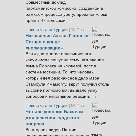
Совместный доклад
парламентской комиссии, созданной в
рамках «процесса урегулирования», был
принят 47 голосами. →
Повестка дня Турции
| 13 Фев.
Назначение Акына Гюрлека:
Сигнал о конце
«нормализации»
В эти дни многие оппозиционные
колумнисты пишут на тему назначения
Акына Гюрлека на ключевой пост в
системе юстиции. То, что человек,
который вел резонансное дело мэра
Стамбула Имамоглу, вдруг получил столь
высокие полномочия, вызвало уйму
вопросов и негативной реакции. →
Повестка дня Турции
| 04 Фев.
Четыре условия Бахчели
для решения курдского
вопроса
Во вторник лидер Партии
националистического движения (ПНД)