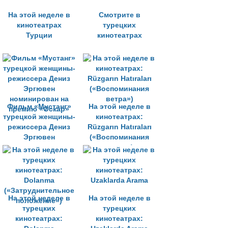
На этой неделе в
Смотрите в
кинотеатрах
турецких
Турции
кинотеатрах
Фильм «Мустанг»
На этой неделе в
турецкой женщины-
кинотеатрах:
режиссера Дениз
Rüzgarın Hatıraları
Эргювен
(«Воспоминания
номинирован на
ветра»)
премию «Оскар»
На этой неделе в
На этой неделе в
турецких
турецких
кинотеатрах:
кинотеатрах: