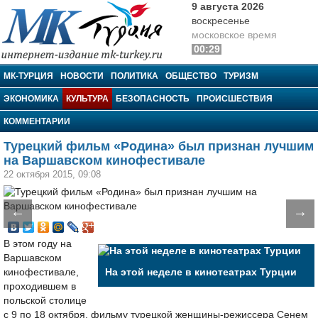
9 августа 2026
воскресенье
московское время
00:29
МК-Турция
МК-ТУРЦИЯ
НОВОСТИ
ПОЛИТИКА
ОБЩЕСТВО
ТУРИЗМ
ЭКОНОМИКА
КУЛЬТУРА
БЕЗОПАСНОСТЬ
ПРОИСШЕСТВИЯ
КОММЕНТАРИИ
Турецкий фильм «Родина» был признан лучшим
на Варшавском кинофестивале
22 октября 2015, 09:08
←
→
В этом году на
Варшавском
кинофестивале,
На этой неделе в кинотеатрах Турции
проходившем в
польской столице
с 9 по 18 октября, фильму турецкой женщины-режиссера Сенем