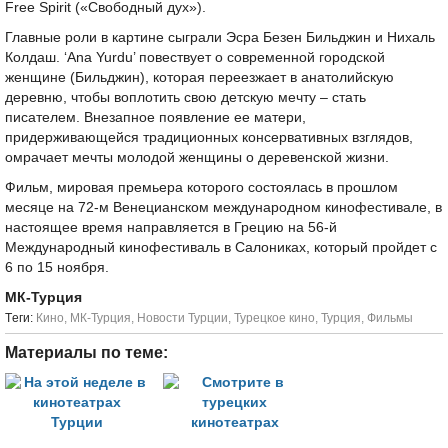
Free Spirit («Свободный дух»).
Главные роли в картине сыграли Эсра Безен Бильджин и Нихаль
Колдаш. ‘Ana Yurdu’ повествует о современной городской
женщине (Бильджин), которая переезжает в анатолийскую
деревню, чтобы воплотить свою детскую мечту – стать
писателем. Внезапное появление ее матери,
придерживающейся традиционных консервативных взглядов,
омрачает мечты молодой женщины о деревенской жизни.
Фильм, мировая премьера которого состоялась в прошлом
месяце на 72-м Венецианском международном кинофестивале, в
настоящее время направляется в Грецию на 56-й
Международный кинофестиваль в Салониках, который пройдет с
6 по 15 ноября.
МК-Турция
Tеги:
Кино
,
МК-Турция
,
Новости Турции
,
Турецкое кино
,
Турция
,
Фильмы
Материалы по теме: