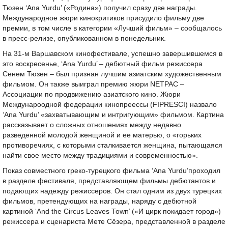
Тюзен ‘Ana Yurdu’ («Родина») получил сразу две награды.
Международное жюри кинокритиков присудило фильму две
премии, в том числе в категории «Лучший фильм» – сообщалось
в пресс-релизе, опубликованном в понедельник.
На 31-м Варшавском кинофестивале, успешно завершившемся в
это воскресенье, ‘Ana Yurdu’ – дебютный фильм режиссера
Сенем Тюзен – был признан лучшим азиатским художественным
фильмом. Он также выиграл премию жюри NETPAC –
Ассоциации по продвижению азиатского кино. Жюри
Междунароодной федерации кинопреессы (FIPRESCI) назвало
‘Ana Yurdu’ «захватывающим и интригующим» фильмом. Картина
рассказывает о сложных отношениях между недавно
разведенной молодой женщиной и ее матерью, о «горьких
противоречиях, с которыми сталкивается женщина, пытающаяся
найти свое место между традициями и современностью».
Показ совместного греко-турецкого фильма ‘Ana Yurdu’проходил
в разделе фестиваля, представляющем фильмы дебютантов и
подающих надежду режиссеров. Он стал одним из двух турецких
фильмов, претендующих на награды, наряду с дебютной
картиной ‘And the Circus Leaves Town’ («И цирк покидает город»)
режиссера и сценариста Мете Сёзера, представленной в разделе