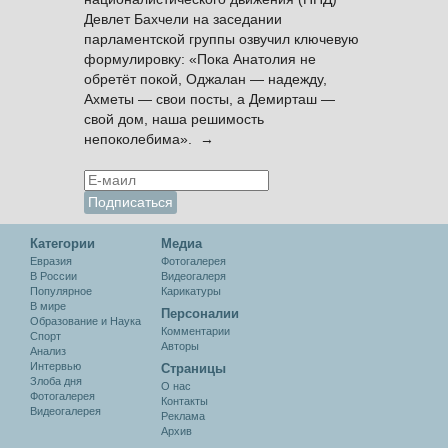
Девлет Бахчели на заседании
парламентской группы озвучил ключевую
формулировку: «Пока Анатолия не
обретёт покой, Оджалан — надежду,
Ахметы — свои посты, а Демирташ —
свой дом, наша решимость
непоколебима». →
Категории
Медиа
Евразия
Фотогалерея
В России
Видеогалеря
Популярное
Карикатуры
В мире
Персоналии
Образование и Наука
Комментарии
Спорт
Авторы
Анализ
Интервью
Cтраницы
Злоба дня
О нас
Фотогалерея
Контакты
Видеогалерея
Реклама
Архив