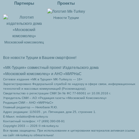
Партнеры
Проекты
Новости Турции
Московский комсомолец
Все новости Турции в Вашем смартфоне!
«МК-Турция» совместный проект Издательского дома
«Московский комсомолец»
и АНО «МИРНаС
Сетевое издание «МК в Турции» MK-Turkey.ru — 16+
Зарегистрировано Федеральной службой по надзору в сфере связи, информационных
технологий и массовых коммуникаций (Роскомнадзор).
Свидетельство о регистрации СМИ Эл № ФС 77-66061 от 10.06.2016 г.
Учредитель СМИ – АО «Редакция газеты «Московский Комсомолец»
Редакция СМИ – АНО «МИРНаС»
Главный редактор — Ниязбаев Я.Ю.
Адрес редакции: 115035 , ул. Пятницкая, дом 25, строение 1.
Е-Маил: redaktor@mk-turkey.ru
Контактный телефон: +7 (499) 390-08-91
Copyright 2003 — 2026 © mk-turkey.ru
Все права защищены. При использовании и цитировании материалов активная ссылка
на сайт mk-turkey.ru обязательна!