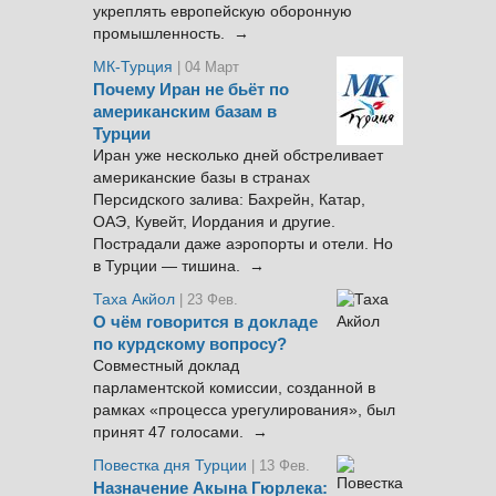
укреплять европейскую оборонную
промышленность. →
МК-Турция
| 04 Март
Почему Иран не бьёт по
американским базам в
Турции
Иран уже несколько дней обстреливает
американские базы в странах
Персидского залива: Бахрейн, Катар,
ОАЭ, Кувейт, Иордания и другие.
Пострадали даже аэропорты и отели. Но
в Турции — тишина. →
Таха Акйол
| 23 Фев.
О чём говорится в докладе
по курдскому вопросу?
Совместный доклад
парламентской комиссии, созданной в
рамках «процесса урегулирования», был
принят 47 голосами. →
Повестка дня Турции
| 13 Фев.
Назначение Акына Гюрлека: