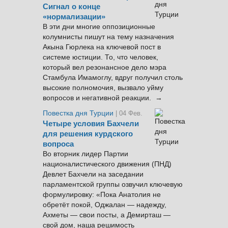
Сигнал о конце
«нормализации»
В эти дни многие оппозиционные
колумнисты пишут на тему назначения
Акына Гюрлека на ключевой пост в
системе юстиции. То, что человек,
который вел резонансное дело мэра
Стамбула Имамоглу, вдруг получил столь
высокие полномочия, вызвало уйму
вопросов и негативной реакции. →
Повестка дня Турции
| 04 Фев.
Четыре условия Бахчели
для решения курдского
вопроса
Во вторник лидер Партии
националистического движения (ПНД)
Девлет Бахчели на заседании
парламентской группы озвучил ключевую
формулировку: «Пока Анатолия не
обретёт покой, Оджалан — надежду,
Ахметы — свои посты, а Демирташ —
свой дом, наша решимость