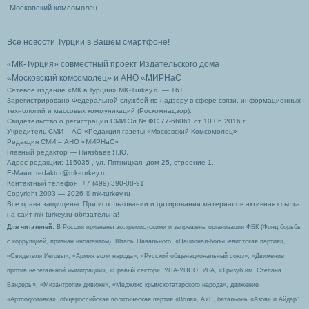
Московский комсомолец
Все новости Турции в Вашем смартфоне!
«МК-Турция» совместный проект Издательского дома
«Московский комсомолец»
и АНО «МИРНаС
Сетевое издание «МК в Турции» MK-Turkey.ru — 16+
Зарегистрировано Федеральной службой по надзору в сфере связи, информационных
технологий и массовых коммуникаций (Роскомнадзор).
Свидетельство о регистрации СМИ Эл № ФС 77-66061 от 10.06.2016 г.
Учредитель СМИ – АО «Редакция газеты «Московский Комсомолец»
Редакция СМИ – АНО «МИРНаС»
Главный редактор — Ниязбаев Я.Ю.
Адрес редакции: 115035 , ул. Пятницкая, дом 25, строение 1.
Е-Маил: redaktor@mk-turkey.ru
Контактный телефон: +7 (499) 390-08-91
Copyright 2003 — 2026 © mk-turkey.ru
Все права защищены. При использовании и цитировании материалов активная ссылка
на сайт mk-turkey.ru обязательна!
Для читателей
: В России признаны экстремистскими и запрещены организации ФБК (Фонд борьбы
с коррупцией, признан иноагентом), Штабы Навального, «Национал-большевистская партия»,
«Свидетели Иеговы», «Армия воли народа», «Русский общенациональный союз», «Движение
против нелегальной иммиграции», «Правый сектор», УНА-УНСО, УПА, «Тризуб им. Степана
Бандеры», «Мизантропик дивижн», «Меджлис крымскотатарского народа», движение
«Артподготовка», общероссийская политическая партия «Воля», АУЕ, батальоны «Азов» и Айдар″.