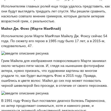
Исполнителям главных ролей еще тогда удалось представить, как
они будут выглядеть тридцать лет спустя. Мы решили сравнить,
насколько совпало мнение гримеров, которые делали актерам
возрастной грим, с реальностью.
Майкл Дж. Фокс (Марти МакФлай)
Исполнителю роли Марти МакФлая Майклу Дж. Фоксу сейчас 54
года. По сюжету его герою в 1985 году было 17 лет, а в 2015-м,
следовательно, 47.
Грим Майкла для изображения повзрослевшего Марти занимал
около четырех-пяти часов. И, глядя на нынешние фотографии
актера, нужно признать, что художники картины во многом
угадали то, как будет выглядеть Фокс в 2015 году. Правда,
ошиблись в цвете волос: Майкл до сих пор может похвастать
черной шевелюрой без проседи, в отличие от своего персонажа.
В 1991 году Фоксу был поставлен диагноз болезнь Паркинсона,
но актер продолжает сниматься, хотя и намного реже, и
заниматься активной общественной деятельностью.