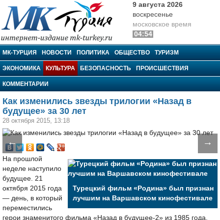
9 августа 2026
воскресенье
московское время
04:54
МК-Турция
МК-ТУРЦИЯ
НОВОСТИ
ПОЛИТИКА
ОБЩЕСТВО
ТУРИЗМ
ЭКОНОМИКА
КУЛЬТУРА
БЕЗОПАСНОСТЬ
ПРОИСШЕСТВИЯ
КОММЕНТАРИИ
Как изменились звезды трилогии «Назад в
будущее» за 30 лет
28 октября 2015, 13:18
←
→
На прошлой
неделе наступило
будущее. 21
октября 2015 года
Турецкий фильм «Родина» был признан
— день, в который
лучшим на Варшавском кинофестивале
переместились
герои знаменитого фильма «Назад в будущее-2» из 1985 года.