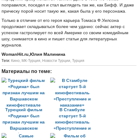
поправился, поседел и стал выглядеть так же, как Бифф. И даже
прическу порой носит такую же, какая была у его персонажа.
Только в отличие от его героя карьера Томаса Ф.Уилсона
продолжает складываться более чем удачно: сейчас актер с
успехом гастролирует по всей Америке со своим комедийным
шоу, снимается в кино и пишет статьи для литературных
журналов.
WomanHit.ru,Юлия Малинина
Tеги:
Кино
,
МК-Турция
,
Новости Турции
,
Турция
Материалы по теме:
Турецкий фильм
В Стамбуле
«Родина» был
стартует 5-й
признан лучшим на
кинофестиваль
Варшавском
«Преступление и
кинофестивале
наказание»