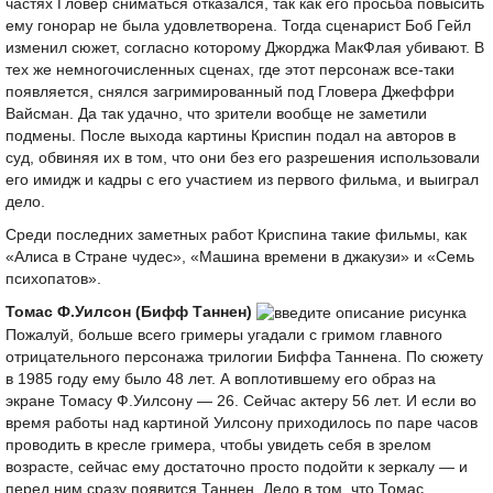
частях Гловер сниматься отказался, так как его просьба повысить
ему гонорар не была удовлетворена. Тогда сценарист Боб Гейл
изменил сюжет, согласно которому Джорджа МакФлая убивают. В
тех же немногочисленных сценах, где этот персонаж все-таки
появляется, снялся загримированный под Гловера Джеффри
Вайсман. Да так удачно, что зрители вообще не заметили
подмены. После выхода картины Криспин подал на авторов в
суд, обвиняя их в том, что они без его разрешения использовали
его имидж и кадры с его участием из первого фильма, и выиграл
дело.
Среди последних заметных работ Криспина такие фильмы, как
«Алиса в Стране чудес», «Машина времени в джакузи» и «Семь
психопатов».
Томас Ф.Уилсон (Бифф Таннен)
Пожалуй, больше всего гримеры угадали с гримом главного
отрицательного персонажа трилогии Биффа Таннена. По сюжету
в 1985 году ему было 48 лет. А воплотившему его образ на
экране Томасу Ф.Уилсону — 26. Сейчас актеру 56 лет. И если во
время работы над картиной Уилсону приходилось по паре часов
проводить в кресле гримера, чтобы увидеть себя в зрелом
возрасте, сейчас ему достаточно просто подойти к зеркалу — и
перед ним сразу появится Таннен. Дело в том, что Томас