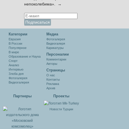
непоколебима». →
Категории
Медиа
Евразия
Фотогалерея
В России
Видеогалеря
Популярное
Карикатуры
В мире
Персоналии
Образование и Наука
Комментарии
Спорт
Авторы
Анализ
Интервью
Cтраницы
Злоба дня
О нас
Фотогалерея
Контакты
Видеогалерея
Реклама
Архив
Партнеры
Проекты
Новости Турции