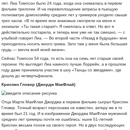
лет. Лиа Томпсон было 24 года, когда она снималась в первом
фильме трилогии. И на перевоплощение актрисы в пьющую
полноватую домохозяйку средних лет у гримеров уходило свыше
трех часов. «В то время мои знакомые смотрели на меня и
хихикали: «Ты такая старая!» Я смеялась в ответ. Но вот я
действительно постарела, и теперь мне уже не так смешно, — с
улыбкой говорит Лиа. — Во второй части «Назад в будущее» мне
приходилось носить много грима. Зато там у меня была большая
грудь — мечта всей моей жизни».
Сейчас Томпсон 54 года, то есть она на семь лет старше своей
героини. Но выглядит Лиа намного лучше Лоррейн, а в прошлом
году даже принимала участие в шоу «Танцы со звездами», где
дошла до четвертьфинала.
Криспин Гловер (Джордж МакФлай)
Отца Марти МакФлая Джорджа в первом фильме сыграл Криспин
Гловер. Точный возраст персонажа не известен, актеру же в то
время был 21 год. И в изображении Джорджа МакФлая мужчиной
средних лет гримеры почти не ошиблись: ныне 51-летний
Криспин весьма похож на своего героя. Но в двух последующих