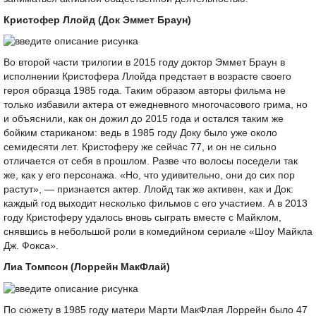
Кристофер Ллойд (Док Эммет Браун)
Во второй части трилогии в 2015 году доктор Эммет Браун в
исполнении Кристофера Ллойда предстает в возрасте своего
героя образца 1985 года. Таким образом авторы фильма не
только избавили актера от ежедневного многочасового грима, но
и объяснили, как он дожил до 2015 года и остался таким же
бойким стариканом: ведь в 1985 году Доку было уже около
семидесяти лет. Кристоферу же сейчас 77, и он не сильно
отличается от себя в прошлом. Разве что волосы поседели так
же, как у его персонажа. «Но, что удивительно, они до сих пор
растут», — признается актер. Ллойд так же активен, как и Док:
каждый год выходит несколько фильмов с его участием. А в 2013
году Кристоферу удалось вновь сыграть вместе с Майклом,
снявшись в небольшой роли в комедийном сериале «Шоу Майкла
Дж. Фокса».
Лиа Томпсон (Лоррейн МакФлай)
По сюжету в 1985 году матери Марти МакФлая Лоррейн было 47