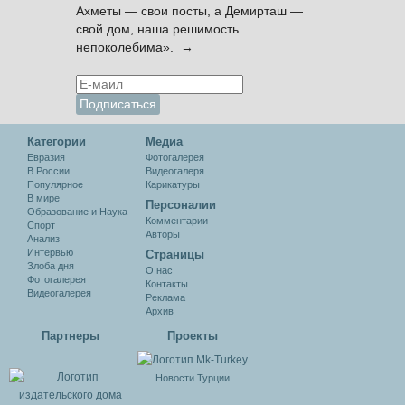
Ахметы — свои посты, а Демирташ —
свой дом, наша решимость
непоколебима». →
Категории
Медиа
Евразия
Фотогалерея
В России
Видеогалеря
Популярное
Карикатуры
В мире
Персоналии
Образование и Наука
Комментарии
Спорт
Авторы
Анализ
Интервью
Cтраницы
Злоба дня
О нас
Фотогалерея
Контакты
Видеогалерея
Реклама
Архив
Партнеры
Проекты
Новости Турции