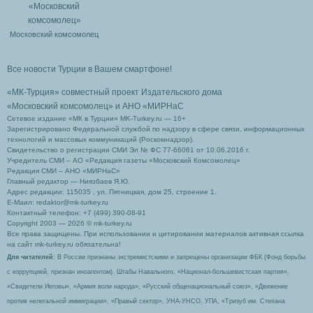
Московский комсомолец
Все новости Турции в Вашем смартфоне!
«МК-Турция» совместный проект Издательского дома
«Московский комсомолец»
и АНО «МИРНаС
Сетевое издание «МК в Турции» MK-Turkey.ru — 16+
Зарегистрировано Федеральной службой по надзору в сфере связи, информационных
технологий и массовых коммуникаций (Роскомнадзор).
Свидетельство о регистрации СМИ Эл № ФС 77-66061 от 10.06.2016 г.
Учредитель СМИ – АО «Редакция газеты «Московский Комсомолец»
Редакция СМИ – АНО «МИРНаС»
Главный редактор — Ниязбаев Я.Ю.
Адрес редакции: 115035 , ул. Пятницкая, дом 25, строение 1.
Е-Маил: redaktor@mk-turkey.ru
Контактный телефон: +7 (499) 390-08-91
Copyright 2003 — 2026 © mk-turkey.ru
Все права защищены. При использовании и цитировании материалов активная ссылка
на сайт mk-turkey.ru обязательна!
Для читателей
: В России признаны экстремистскими и запрещены организации ФБК (Фонд борьбы
с коррупцией, признан иноагентом), Штабы Навального, «Национал-большевистская партия»,
«Свидетели Иеговы», «Армия воли народа», «Русский общенациональный союз», «Движение
против нелегальной иммиграции», «Правый сектор», УНА-УНСО, УПА, «Тризуб им. Степана