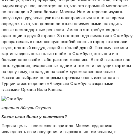
видим вокруг нас, несмотря на то, что это огромный мегаполис -
по площади в 2 раза больше Москвы. Нам интересно изучать
новую культуру, язык, учиться подстраиваться и в то же время
определять то, что должно остаться неизменными, находить
новые нестандартные решения. Именно это требуется для
адаптации в другой стране. За полтора года симпатия к Стамбулу
превратилась в опьяняющую влюблённость в город: эти запахи,
звуки, плотный воздух, людей с тёплой душой. Поэтому все мои
картины здесь пока только о нём, о Стамбуле, хоть они и в
большинстве своём - абстрактная живопись. В этой выставке нас
пять художниц, очарованных одним и тем же и пишущих картины
на одну тему, но каждая на своём художественном языке.
Название выбрали по первым строчкам очень известного в
Турции стихотворения «Я слушаю Стамбул с закрытыми
глазами» Орхана Вели Каныка.
картина Айгуль Окутан
Какие цели были у выставки?
Первая цель – поиск своего зрителя. Миссия художника –
исследовать свои ощущения и выражать их тем языком, в