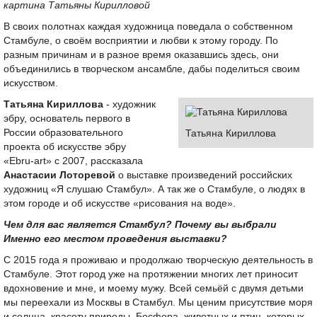
картина Татьяны Кирилловой
В своих полотнах каждая художница поведала о собственном
Стамбуле, о своём восприятии и любви к этому городу. По
разным причинам и в разное время оказавшись здесь, они
объединились в творческом ансамбле, дабы поделиться своим
искусством.
Татьяна Кириллова
- художник
эбру, основатель первого в
России образовательного
Татьяна Кириллова
проекта об искусстве эбру
«Ebru-art» с 2007, рассказала
Анастасии Лоторевой
о выставке произведений российских
художниц «Я слушаю Стамбул». А так же о Стамбуле, о людях в
этом городе и об искусстве «рисования на воде».
Чем для вас является Стамбул? Почему вы выбрали
Именно его местом проведения выставки?
С 2015 года я проживаю и продолжаю творческую деятельность в
Стамбуле. Этот город уже на протяжении многих лет приносит
вдохновение и мне, и моему мужу. Всей семьёй с двумя детьми
мы переехали из Москвы в Стамбул. Мы ценим присутствие моря
и солнца, красоту природы, Босфора, животных и птиц, которых