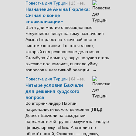
Повестка дня Турции
| 13 Фев.
Назначение Акына Гюрлека:
Сигнал о конце
«нормализации»
В эти дни многие оппозиционные
колумнисты пишут на тему назначения
Акына Гюрлека на ключевой пост в
системе юстиции. То, что человек,
который вел резонансное дело мэра
Стамбула Имамоглу, вдруг получил столь
высокие полномочия, вызвало уйму
вопросов и негативной реакции. →
Повестка дня Турции
| 04 Фев.
Четыре условия Бахчели
для решения курдского
вопроса
Во вторник лидер Партии
националистического движения (ПНД)
Девлет Бахчели на заседании
парламентской группы озвучил ключевую
формулировку: «Пока Анатолия не
обретёт покой, Оджалан — надежду,