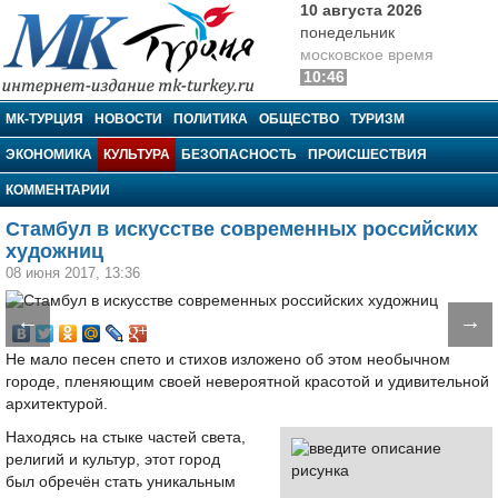
10 августа 2026
понедельник
московское время
10:46
МК-Турция
МК-ТУРЦИЯ
НОВОСТИ
ПОЛИТИКА
ОБЩЕСТВО
ТУРИЗМ
ЭКОНОМИКА
КУЛЬТУРА
БЕЗОПАСНОСТЬ
ПРОИСШЕСТВИЯ
КОММЕНТАРИИ
Стамбул в искусстве современных российских
художниц
08 июня 2017, 13:36
←
→
Не мало песен спето и стихов изложено об этом необычном
городе, пленяющим своей невероятной красотой и удивительной
архитектурой.
Находясь на стыке частей света,
религий и культур, этот город
был обречён стать уникальным