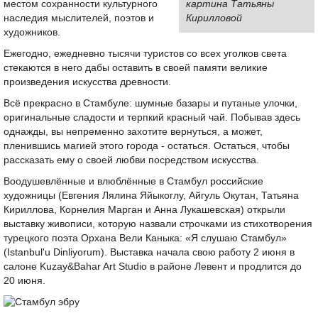
местом сохранности культурного
картина Татьяны
наследия мыслителей, поэтов и
Кирилловой
художников.
Ежегодно, ежедневно тысячи туристов со всех уголков света
стекаются в него дабы оставить в своей памяти великие
произведения искусства древности.
Всё прекрасно в Стамбуле: шумные базары и путаные улочки,
оригинальные сладости и терпкий красный чай. Побывав здесь
однажды, вы непременно захотите вернуться, а может,
пленившись магией этого города - остаться. Остаться, чтобы
рассказать ему о своей любви посредством искусства.
Воодушевлённые и влюблённые в Стамбул российские
художницы (Евгения Лялина Яйыкоглу, Айгуль Окутан, Татьяна
Кириллова, Корнелия Марган и Анна Лукашевская) открыли
выставку живописи, которую назвали строчками из стихотворения
турецкого поэта Орхана Вели Каныка: «Я слушаю Стамбул»
(Istanbul'u Dinliyorum). Выставка начала свою работу 2 июня в
салоне Kuzay&Bahar Art Studio в районе Левент и продлится до
20 июня.