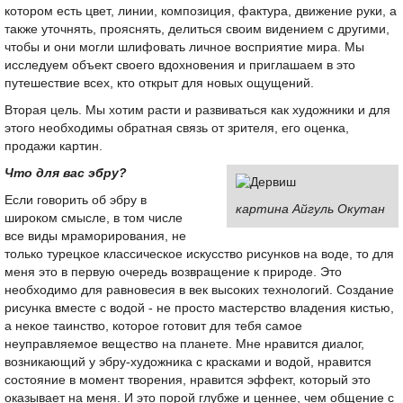
котором есть цвет, линии, композиция, фактура, движение руки, а
также уточнять, прояснять, делиться своим видением с другими,
чтобы и они могли шлифовать личное восприятие мира. Мы
исследуем объект своего вдохновения и приглашаем в это
путешествие всех, кто открыт для новых ощущений.
Вторая цель. Мы хотим расти и развиваться как художники и для
этого необходимы обратная связь от зрителя, его оценка,
продажи картин.
Что для вас эбру?
Если говорить об эбру в
картина Айгуль Окутан
широком смысле, в том числе
все виды мраморирования, не
только турецкое классическое искусство рисунков на воде, то для
меня это в первую очередь возвращение к природе. Это
необходимо для равновесия в век высоких технологий. Создание
рисунка вместе с водой - не просто мастерство владения кистью,
а некое таинство, которое готовит для тебя самое
неуправляемое вещество на планете. Мне нравится диалог,
возникающий у эбру-художника с красками и водой, нравится
состояние в момент творения, нравится эффект, который это
оказывает на меня. И это порой глубже и ценнее, чем общение с