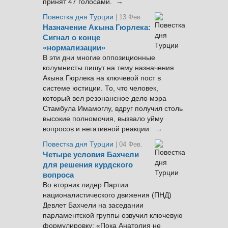
принят 47 голосами. →
Повестка дня Турции
| 13 Фев.
Назначение Акына Гюрлека:
Сигнал о конце
«нормализации»
В эти дни многие оппозиционные
колумнисты пишут на тему назначения
Акына Гюрлека на ключевой пост в
системе юстиции. То, что человек,
который вел резонансное дело мэра
Стамбула Имамоглу, вдруг получил столь
высокие полномочия, вызвало уйму
вопросов и негативной реакции. →
Повестка дня Турции
| 04 Фев.
Четыре условия Бахчели
для решения курдского
вопроса
Во вторник лидер Партии
националистического движения (ПНД)
Девлет Бахчели на заседании
парламентской группы озвучил ключевую
формулировку: «Пока Анатолия не