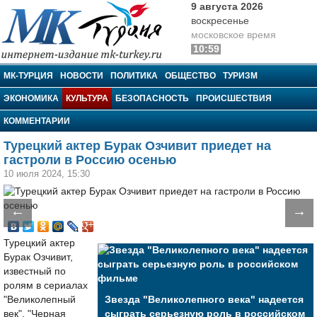
9 августа 2026
воскресенье
московское время
10:59
МК-Турция
МК-ТУРЦИЯ
НОВОСТИ
ПОЛИТИКА
ОБЩЕСТВО
ТУРИЗМ
ЭКОНОМИКА
КУЛЬТУРА
БЕЗОПАСНОСТЬ
ПРОИСШЕСТВИЯ
КОММЕНТАРИИ
Турецкий актер Бурак Озчивит приедет на
гастроли в Россию осенью
10 июля 2024, 15:30
←
→
Турецкий актер
Бурак Озчивит,
известный по
ролям в сериалах
"Великолепный
Звезда "Великолепного века" надеется
век", "Черная
сыграть серьезную роль в российском