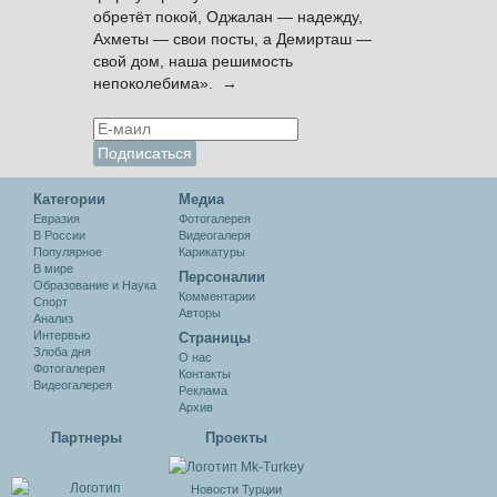
обретёт покой, Оджалан — надежду,
Ахметы — свои посты, а Демирташ —
свой дом, наша решимость
непоколебима». →
Категории
Медиа
Евразия
Фотогалерея
В России
Видеогалеря
Популярное
Карикатуры
В мире
Персоналии
Образование и Наука
Комментарии
Спорт
Авторы
Анализ
Интервью
Cтраницы
Злоба дня
О нас
Фотогалерея
Контакты
Видеогалерея
Реклама
Архив
Партнеры
Проекты
Новости Турции