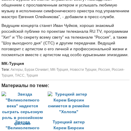
общением с прославленным актером и услышать любимую
музыку в исполнении симфонического оркестра под управлением
маэстро Евгения Олейникова", - добавили в пресс-службе.
Ведущим концерта станет Иван Чуйков, хорошо знакомый
российской публике по проектам телеканала RU.TV, программам
"Хит" и "По секрету всему свету" на телеканале "Россия", а также
"Шоу выходного дня" (СТС) и другим передачам. Ведущий
поговорит с артистом о его личной и профессиональной жизни и
посмеяться вместе с артистом над особо курьезными эпизодами.
МК-Турция
Tеги:
Актеры
,
Бурак Озчивит
,
МК-Турция
,
Новости Турции
,
Россия
,
Россия-
Турция
,
ТАСС
,
Турция
Материалы по теме:
Звезда
Турецкий актер
"Великолепного
Керем Бюрсин