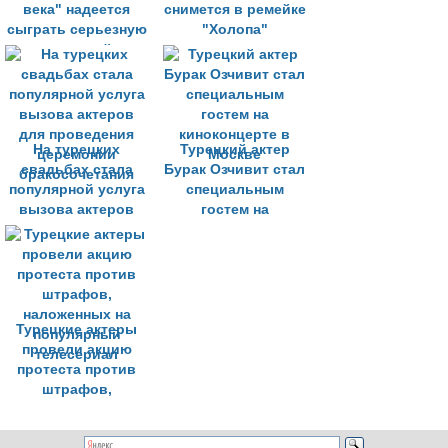
века" надеется
снимется в ремейке
сыграть серьезную
"Холопа"
роль в российском
фильме
На турецких
Турецкий актер
свадьбах стала
Бурак Озчивит стал
популярной услуга
специальным
вызова актеров
гостем на
для проведения
киноконцерте в
церемонии
Москве
бракосочетания
Турецкие актеры
провели акцию
протеста против
штрафов,
наложенных на
популярный