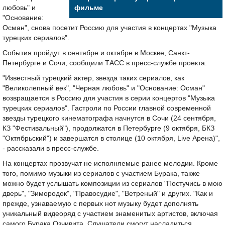
любовь" и
фильме
"Основание:
Осман", снова посетит Россию для участия в концертах "Музыка
турецких сериалов".
События пройдут в сентябре и октябре в Москве, Санкт-
Петербурге и Сочи, сообщили ТАСС в пресс-службе проекта.
"Известный турецкий актер, звезда таких сериалов, как
"Великолепный век", "Черная любовь" и "Основание: Осман"
возвращается в Россию для участия в серии концертов "Музыка
турецких сериалов". Гастроли по России главной современной
звезды турецкого кинематографа начнутся в Сочи (24 сентября,
КЗ "Фестивальный"), продолжатся в Петербурге (9 октября, БКЗ
"Октябрьский") и завершатся в столице (10 октября, Live Арена)",
- рассказали в пресс-службе.
На концертах прозвучат не исполняемые ранее мелодии. Кроме
того, помимо музыки из сериалов с участием Бурака, также
можно будет услышать композиции из сериалов "Постучись в мою
дверь", "Зимородок", "Правосудие", "Ветреный" и других. "Как и
прежде, узнаваемую с первых нот музыку будет дополнять
уникальный видеоряд с участием знаменитых артистов, включая
самого Бурака Озчивита. Слушатели смогут насладиться