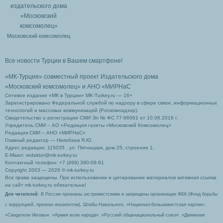
Московский комсомолец
Все новости Турции в Вашем смартфоне!
«МК-Турция» совместный проект Издательского дома
«Московский комсомолец»
и АНО «МИРНаС
Сетевое издание «МК в Турции» MK-Turkey.ru — 16+
Зарегистрировано Федеральной службой по надзору в сфере связи, информационных
технологий и массовых коммуникаций (Роскомнадзор).
Свидетельство о регистрации СМИ Эл № ФС 77-66061 от 10.06.2016 г.
Учредитель СМИ – АО «Редакция газеты «Московский Комсомолец»
Редакция СМИ – АНО «МИРНаС»
Главный редактор — Ниязбаев Я.Ю.
Адрес редакции: 115035 , ул. Пятницкая, дом 25, строение 1.
Е-Маил: redaktor@mk-turkey.ru
Контактный телефон: +7 (499) 390-08-91
Copyright 2003 — 2026 © mk-turkey.ru
Все права защищены. При использовании и цитировании материалов активная ссылка
на сайт mk-turkey.ru обязательна!
Для читателей
: В России признаны экстремистскими и запрещены организации ФБК (Фонд борьбы
с коррупцией, признан иноагентом), Штабы Навального, «Национал-большевистская партия»,
«Свидетели Иеговы», «Армия воли народа», «Русский общенациональный союз», «Движение