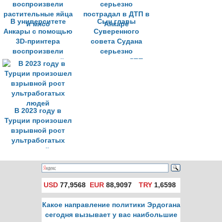
В университете
Сын главы
Анкары с помощью
Суверенного
3D-принтера
совета Судана
воспроизвели
серьезно
растительные яйца
пострадал в ДТП в
и мясо
Анкаре
В 2023 году в
Турции произошел
взрывной рост
ультрабогатых
людей
USD
77,9568
EUR
88,9097
TRY
1,6598
Какое направление политики Эрдогана
сегодня вызывает у вас наибольшие