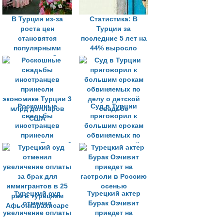
В Турции из-за
Статистика: В
роста цен
Турции за
становятся
последние 5 лет на
популярными
44% выросло
«полу-свадьбы»
число разводов
среди пожилых
людей
Роскошные
Суд в Турции
свадьбы
приговорил к
иностранцев
большим срокам
принесли
обвиняемых по
экономике Турции 3
делу о детской
млрд долларов
свадьбе
США
Турецкий суд
Турецкий актер
отменил
Бурак Озчивит
увеличение оплаты
приедет на