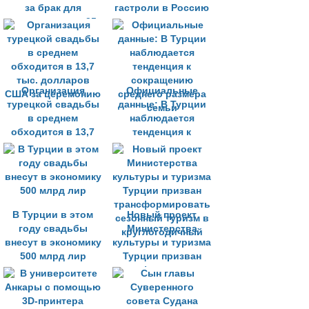
за брак для
гастроли в Россию
иммигрантов в 25
осенью
раз в турецком
Афьонкарахисаре
Организация
Официальные
турецкой свадьбы
данные: В Турции
в среднем
наблюдается
обходится в 13,7
тенденция к
тыс. долларов
сокращению
США за церемонию
среднего размера
семьи
В Турции в этом
Новый проект
году свадьбы
Министерства
внесут в экономику
культуры и туризма
500 млрд лир
Турции призван
трансформировать
сезонный туризм в
круглогодичный