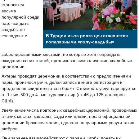
становится
весьма
популярной среди
пар, чьи даты
свадьбы не
совпадают с
В Турции из-за роста цен становятся
популярными «полу-свадьбы»
забронированными местами, но которые хотят оправдать
ожидания своих гостей, организовав символические свадебные
церемонии.
Актёры проводят церемонии в соответствии с предпочтениями
пары, произнося речи, делая запись в книге регистрации и
предъявляя свидетельство о браке. Стоимость услуг варьируется
от 1 тыс. 500 до 4 тыс. турецких лир (от 46 до 125 долларов
США).
Увеличение числа повторных свадебных церемоний, проводимых
в таких местах, как залы, сады или пляжи, после официальной
церемонии бракосочетания, сделало популярными услуги таких
актёров.
Они заранее взаимодействуют с парами, чтобы понять их