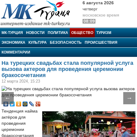
6 августа 2026
четверг
московское время
08:09
МК-Турция
МК-ТУРЦИЯ
НОВОСТИ
ПОЛИТИКА
ОБЩЕСТВО
ТУРИЗМ
ЭКОНОМИКА
КУЛЬТУРА
БЕЗОПАСНОСТЬ
ПРОИСШЕСТВИЯ
КОММЕНТАРИИ
На турецких свадьбах стала популярной услуга
вызова актеров для проведения церемонии
бракосочетания
12 марта 2024, 15:23
←
→
Тенденция найма
актёров для
проведения
церемонии
бракосочетания