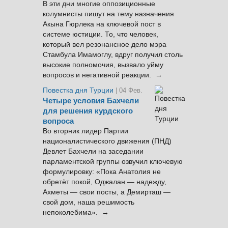
В эти дни многие оппозиционные
колумнисты пишут на тему назначения
Акына Гюрлека на ключевой пост в
системе юстиции. То, что человек,
который вел резонансное дело мэра
Стамбула Имамоглу, вдруг получил столь
высокие полномочия, вызвало уйму
вопросов и негативной реакции. →
Повестка дня Турции
| 04 Фев.
Четыре условия Бахчели
для решения курдского
вопроса
Во вторник лидер Партии
националистического движения (ПНД)
Девлет Бахчели на заседании
парламентской группы озвучил ключевую
формулировку: «Пока Анатолия не
обретёт покой, Оджалан — надежду,
Ахметы — свои посты, а Демирташ —
свой дом, наша решимость
непоколебима». →