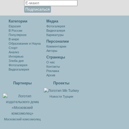
Категории
Медиа
Евразия
Фотогалерея
В России
Видеогалеря
Популярное
Карикатуры
В мире
Персоналии
Образование и Наука
Комментарии
Спорт
Авторы
Анализ
Интервью
Cтраницы
Злоба дня
О нас
Фотогалерея
Контакты
Видеогалерея
Реклама
Архив
Партнеры
Проекты
Новости Турции
Московский комсомолец