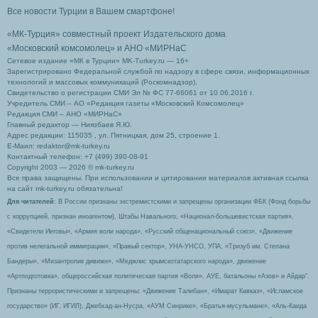
Все новости Турции в Вашем смартфоне!
«МК-Турция» совместный проект Издательского дома
«Московский комсомолец»
и АНО «МИРНаС
Сетевое издание «МК в Турции» MK-Turkey.ru — 16+
Зарегистрировано Федеральной службой по надзору в сфере связи, информационных
технологий и массовых коммуникаций (Роскомнадзор).
Свидетельство о регистрации СМИ Эл № ФС 77-66061 от 10.06.2016 г.
Учредитель СМИ – АО «Редакция газеты «Московский Комсомолец»
Редакция СМИ – АНО «МИРНаС»
Главный редактор — Ниязбаев Я.Ю.
Адрес редакции: 115035 , ул. Пятницкая, дом 25, строение 1.
Е-Маил: redaktor@mk-turkey.ru
Контактный телефон: +7 (499) 390-08-91
Copyright 2003 — 2026 © mk-turkey.ru
Все права защищены. При использовании и цитировании материалов активная ссылка
на сайт mk-turkey.ru обязательна!
Для читателей
: В России признаны экстремистскими и запрещены организации ФБК (Фонд борьбы
с коррупцией, признан иноагентом), Штабы Навального, «Национал-большевистская партия»,
«Свидетели Иеговы», «Армия воли народа», «Русский общенациональный союз», «Движение
против нелегальной иммиграции», «Правый сектор», УНА-УНСО, УПА, «Тризуб им. Степана
Бандеры», «Мизантропик дивижн», «Меджлис крымскотатарского народа», движение
«Артподготовка», общероссийская политическая партия «Воля», АУЕ, батальоны «Азов» и Айдар″.
Признаны террористическими и запрещены: «Движение Талибан», «Имарат Кавказ», «Исламское
государство» (ИГ, ИГИЛ), Джебхад-ан-Нусра, «АУМ Синрике», «Братья-мусульмане», «Аль-Каида