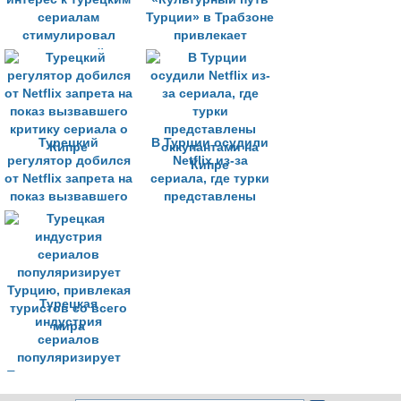
сериалам
Турции» в Трабзоне
стимулировал
привлекает
запуск онлайн-
внимание к
программы для
искусству и
иностранных
наследию региона
студентов
Турецкий
В Турции осудили
регулятор добился
Netflix из-за
от Netflix запрета на
сериала, где турки
показ вызвавшего
представлены
критику сериала о
оккупантами на
Кипре
Кипре
Турецкая
индустрия
сериалов
популяризирует
Турцию, привлекая
туристов со всего