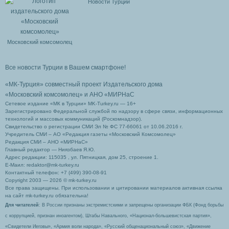
Новости Турции
Московский комсомолец
Все новости Турции в Вашем смартфоне!
«МК-Турция» совместный проект Издательского дома
«Московский комсомолец»
и АНО «МИРНаС
Сетевое издание «МК в Турции» MK-Turkey.ru — 16+
Зарегистрировано Федеральной службой по надзору в сфере связи, информационных
технологий и массовых коммуникаций (Роскомнадзор).
Свидетельство о регистрации СМИ Эл № ФС 77-66061 от 10.06.2016 г.
Учредитель СМИ – АО «Редакция газеты «Московский Комсомолец»
Редакция СМИ – АНО «МИРНаС»
Главный редактор — Ниязбаев Я.Ю.
Адрес редакции: 115035 , ул. Пятницкая, дом 25, строение 1.
Е-Маил: redaktor@mk-turkey.ru
Контактный телефон: +7 (499) 390-08-91
Copyright 2003 — 2026 © mk-turkey.ru
Все права защищены. При использовании и цитировании материалов активная ссылка
на сайт mk-turkey.ru обязательна!
Для читателей
: В России признаны экстремистскими и запрещены организации ФБК (Фонд борьбы
с коррупцией, признан иноагентом), Штабы Навального, «Национал-большевистская партия»,
«Свидетели Иеговы», «Армия воли народа», «Русский общенациональный союз», «Движение