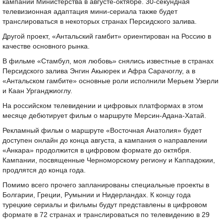
кампании Министерства в августе-октябре. 30-секундная
телевизионная адаптация мини-сериала также будет
транслироваться в некоторых странах Персидского залива.
Другой проект, «Антальский гамбит» ориентирован на Россию в
качестве основного рынка.
В фильме «Стамбул, моя любовь» снялись известные в странах
Персидского залива Энгин Акыюрек и Афра Сарачоглу, а в
«Антальском гамбите» основные роли исполнили Мерьем Узерли
и Каан Урганджиоглу.
На российском телевидении и цифровых платформах в этом
месяце дебютирует фильм о маршруте Мерсин-Адана-Хатай.
Рекламный фильм о маршруте «Восточная Анатолия» будет
доступен онлайн до конца августа, а кампания о направлении
«Анкара» продолжится в цифровом формате до октября.
Кампании, посвященные Черноморскому региону и Каппадокии,
продлятся до конца года.
Помимо всего прочего запланированы специальные проекты в
Болгарии, Греции, Румынии и Нидерландах. К концу года
турецкие сериалы и фильмы будут представлены в цифровом
формате в 72 странах и транслироваться по телевидению в 29