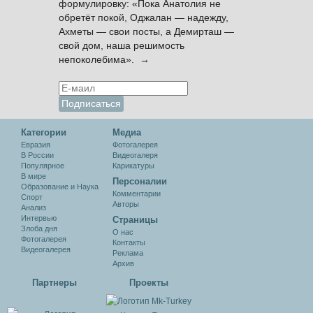
формулировку: «Пока Анатолия не
обретёт покой, Оджалан — надежду,
Ахметы — свои посты, а Демирташ —
свой дом, наша решимость
непоколебима». →
Категории
Медиа
Евразия
Фотогалерея
В России
Видеогалеря
Популярное
Карикатуры
В мире
Персоналии
Образование и Наука
Комментарии
Спорт
Авторы
Анализ
Интервью
Cтраницы
Злоба дня
О нас
Фотогалерея
Контакты
Видеогалерея
Реклама
Архив
Партнеры
Проекты