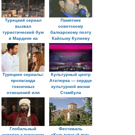
Турецкий сериал
Памятник
вызвал
советскому
туристический бум
балкарскому поэту
в Мардине на
Кайсыну Кулиеву
востоке страны
установлен в
Анкаре
Турецкие сериалы:
Культурный центр
пропаганда
Ататюрка — сердце
токсичных
культурной жизни
отношений или
Стамбула
канал культурного
влияния?
Глобальный
Фестиваль
интерес к турецким
«Культурный путь