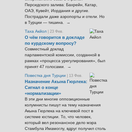
Персидского залива: Бахрейн, Катар,
ОАЭ, Кувейт, Иордания и другие.
Пострадали даже аэропорты и отели. Но
в Турции — тишина. →
Таха Акйол
| 23 Фев.
О чём говорится в докладе
по курдскому вопросу?
Совместный доклад
парламентской комиссии, созданной в
рамках «процесса урегулирования», был
принят 47 голосами. →
Повестка дня Турции
| 13 Фев.
Назначение Акына Гюрлека:
Сигнал о конце
«нормализации»
В эти дни многие оппозиционные
колумнисты пишут на тему назначения
Акына Гюрлека на ключевой пост в
системе юстиции. То, что человек,
который вел резонансное дело мэра
Стамбула Имамоглу, вдруг получил столь