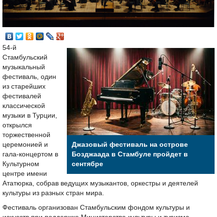
54-й
Стамбульский
музыкальный
фестиваль, один
из старейших
фестивалей
классической
музыки в Турции,
открылся
торжественной
церемонией и
Джазовый фестиваль на острове
гала-концертом в
Бозджаада в Стамбуле пройдет в
Культурном
сентябре
центре имени
Ататюрка, собрав ведущих музыкантов, оркестры и деятелей
культуры из разных стран мира.
Фестиваль организован Стамбульским фондом культуры и