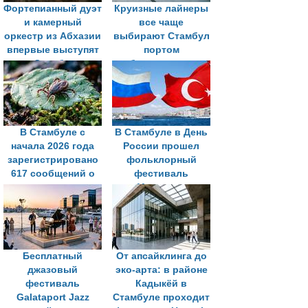
Фортепианный дуэт
Круизные лайнеры
и камерный
все чаще
оркестр из Абхазии
выбирают Стамбул
впервые выступят
портом
в Стамбуле
базирования
В Стамбуле с
В Стамбуле в День
начала 2026 года
России прошел
зарегистрировано
фольклорный
617 сообщений о
фестиваль
клещах
«Мельница»
Бесплатный
От апсайклинга до
джазовый
эко-арта: в районе
фестиваль
Кадыкёй в
Galataport Jazz
Стамбуле проходит