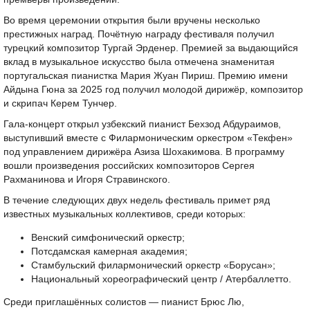
Во время церемонии открытия были вручены несколько
престижных наград. Почётную награду фестиваля получил
турецкий композитор Тургай Эрденер. Премией за выдающийся
вклад в музыкальное искусство была отмечена знаменитая
португальская пианистка Мария Жуан Пириш. Премию имени
Айдына Гюна за 2025 год получил молодой дирижёр, композитор
и скрипач Керем Тунчер.
Гала-концерт открыл узбекский пианист Бехзод Абдураимов,
выступивший вместе с Филармоническим оркестром «Текфен»
под управлением дирижёра Азиза Шохакимова. В программу
вошли произведения российских композиторов Сергея
Рахманинова и Игоря Стравинского.
В течение следующих двух недель фестиваль примет ряд
известных музыкальных коллективов, среди которых:
Венский симфонический оркестр;
Потсдамская камерная академия;
Стамбульский филармонический оркестр «Борусан»;
Национальный хореографический центр / Атербаллетто.
Среди приглашённых солистов — пианист Брюс Лю,