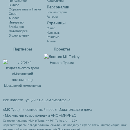
Популярное
Карикатуры
В мире
Персоналии
Образование и Наука
Комментарии
Спорт
Авторы
Анализ
Интервью
Cтраницы
Злоба дня
О нас
Фотогалерея
Контакты
Видеогалерея
Реклама
Архив
Партнеры
Проекты
Новости Турции
Московский комсомолец
Все новости Турции в Вашем смартфоне!
«МК-Турция» совместный проект Издательского дома
«Московский комсомолец»
и АНО «МИРНаС
Сетевое издание «МК в Турции» MK-Turkey.ru — 16+
Зарегистрировано Федеральной службой по надзору в сфере связи, информационных
технологий и массовых коммуникаций (Роскомнадзор).