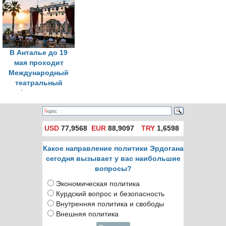
пройдет в
фестиваль Upcycle
Стамбуле 5-6 июня
Art & Design
В Анталье до 19
мая проходит
Международный
театральный
фестиваль
USD
77,9568
EUR
88,9097
TRY
1,6598
Какое направление политики Эрдогана
сегодня вызывает у вас наибольшие
вопросы?
Экономическая политика
Курдский вопрос и безопасность
Внутренняя политика и свободы
Внешняя политика