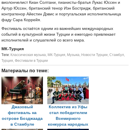
виолончелист Киан Солтани, пианисты-братья Лукас Юссен и
Артур Юссен, британский тенор Иэн Бостридж, британский
контратенор Айестин Дэвис и португальская исполнительница
фаду Сара Коррейя.
Фестиваль остаётся одним из важнейших международных
событий в культурной жизни Турции и ежегодно привлекает
исполнителей и слушателей со всего мира.
МК-Турция
Tеги:
Классическая музыка
,
МК-Турция
,
Музыка
,
Новости Турции
,
Стамбул
,
Турция
,
Фестивали в Турции
Материалы по теме:
Джазовый
Коллектив из Уфы
фестиваль на
стал победителем
острове Бозджаада
Всемирного
в Стамбуле
конкурса народных