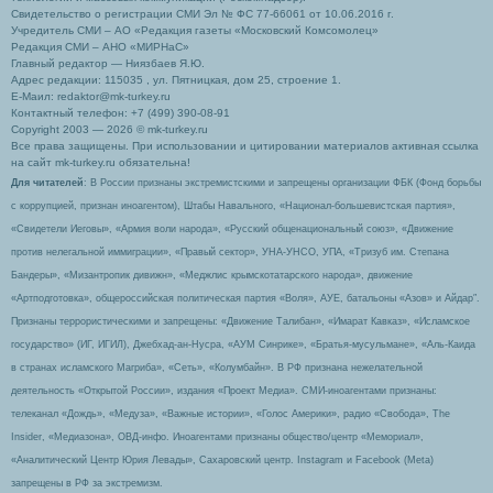
Свидетельство о регистрации СМИ Эл № ФС 77-66061 от 10.06.2016 г.
Учредитель СМИ – АО «Редакция газеты «Московский Комсомолец»
Редакция СМИ – АНО «МИРНаС»
Главный редактор — Ниязбаев Я.Ю.
Адрес редакции: 115035 , ул. Пятницкая, дом 25, строение 1.
Е-Маил: redaktor@mk-turkey.ru
Контактный телефон: +7 (499) 390-08-91
Copyright 2003 — 2026 © mk-turkey.ru
Все права защищены. При использовании и цитировании материалов активная ссылка
на сайт mk-turkey.ru обязательна!
Для читателей
: В России признаны экстремистскими и запрещены организации ФБК (Фонд борьбы
с коррупцией, признан иноагентом), Штабы Навального, «Национал-большевистская партия»,
«Свидетели Иеговы», «Армия воли народа», «Русский общенациональный союз», «Движение
против нелегальной иммиграции», «Правый сектор», УНА-УНСО, УПА, «Тризуб им. Степана
Бандеры», «Мизантропик дивижн», «Меджлис крымскотатарского народа», движение
«Артподготовка», общероссийская политическая партия «Воля», АУЕ, батальоны «Азов» и Айдар″.
Признаны террористическими и запрещены: «Движение Талибан», «Имарат Кавказ», «Исламское
государство» (ИГ, ИГИЛ), Джебхад-ан-Нусра, «АУМ Синрике», «Братья-мусульмане», «Аль-Каида
в странах исламского Магриба», «Сеть», «Колумбайн». В РФ признана нежелательной
деятельность «Открытой России», издания «Проект Медиа». СМИ-иноагентами признаны:
телеканал «Дождь», «Медуза», «Важные истории», «Голос Америки», радио «Свобода», The
Insider, «Медиазона», ОВД-инфо. Иноагентами признаны общество/центр «Мемориал»,
«Аналитический Центр Юрия Левады», Сахаровский центр. Instagram и Facebook (Metа)
запрещены в РФ за экстремизм.