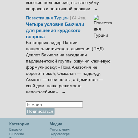
высокие полномочия, вызвало уйму
вопросов и негативной реакции. →
Повестка дня Турции
| 04 Фев.
Четыре условия Бахчели
для решения курдского
вопроса
Во вторник лидер Партии
националистического движения (ПНД)
Девлет Бахчели на заседании
парламентской группы озвучил ключевую
формулировку: «Пока Анатолия не
обретёт покой, Оджалан — надежду,
Ахметы — свои посты, а Демирташ —
свой дом, наша решимость
непоколебима». →
Категории
Медиа
Евразия
Фотогалерея
В России
Видеогалеря