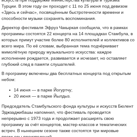
искусств при поддержке Министерства культуры и туризма
Турции. В этом году он проходит с 11 по 25 июня под девизом
«Здесь и сейчас», посвящённым быстротечности времени и
способности музыки сохранять воспоминания.
Директор фестиваля Эфруз Чакыркая сообщила, что в рамках
программы состоятся 22 концерта на 14 площадках Стамбула, в
которых примут участие более 80 исполнителей и коллективов со
всего мира. По её словам, выбранная тема подчёркивает
мимолётную природу музыкального искусства: каждое
исполнение рождается, развивается и исчезает, но оставляет
глубокий след в памяти слушателей.
В программу включены два бесплатных концерта под открытым
небом:
14 июня — в парке Йогуртчу;
20 июня — в парке Йылдыз.
Председатель Стамбульского фонда культуры и искусств Бюлент
Эджзаджибашы напомнил, что фестиваль проводится
непрерывно с 1973 года и продолжает расширять свою
программу за счёт концертов, мастер-классов и тематических
встреч. В нынешнем сезоне также состоятся три мировые
премьеры произведений.