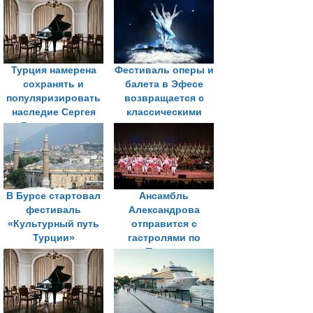
пройдет в сентябре
танцев в Стамбуле
Турция намерена
Фестиваль оперы и
сохранять и
балета в Эфесе
популяризировать
возвращается с
наследие Сергея
классическими
Рахманинова
постановками
В Бурсе стартовал
Ансамбль
фестиваль
Александрова
«Культурный путь
отправится с
Турции»
гастролями по
Турции