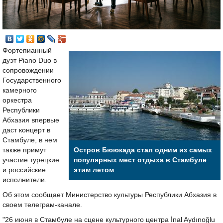
Фортепианный
дуэт Piano Duo в
сопровождении
Государственного
камерного
оркестра
Республики
Абхазия впервые
даст концерт в
Стамбуле, в нем
также примут
Остров Бююкада стал одним из самых
участие турецкие
популярных мест отдыха в Стамбуле
и российские
этим летом
исполнители.
Об этом сообщает Министерство культуры Республики Абхазия в
своем телеграм-канале.
"26 июня в Стамбуле на сцене культурного центра İnal Aydınoğlu