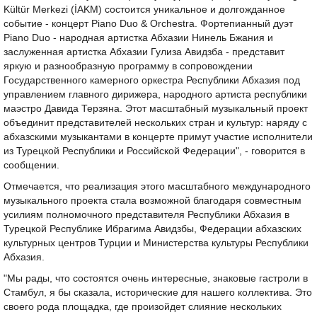
Kültür Merkezi (İAKM) состоится уникальное и долгожданное
событие - концерт Piano Duo & Orchestra. Фортепианный дуэт
Piano Duo - народная артистка Абхазии Нинель Бжания и
заслуженная артистка Абхазии Гулиза Авидзба - представит
яркую и разнообразную программу в сопровождении
Государственного камерного оркестра Республики Абхазия под
управлением главного дирижера, народного артиста республики
маэстро Давида Терзяна. Этот масштабный музыкальный проект
объединит представителей нескольких стран и культур: наряду с
абхазскими музыкантами в концерте примут участие исполнители
из Турецкой Республики и Российской Федерации", - говорится в
сообщении.
Отмечается, что реализация этого масштабного международного
музыкального проекта стала возможной благодаря совместным
усилиям полномочного представителя Республики Абхазия в
Турецкой Республике Ибрагима Авидзбы, Федерации абхазских
культурных центров Турции и Министерства культуры Республики
Абхазия.
"Мы рады, что состоятся очень интересные, знаковые гастроли в
Стамбул, я бы сказала, исторические для нашего коллектива. Это
своего рода площадка, где произойдет слияние нескольких