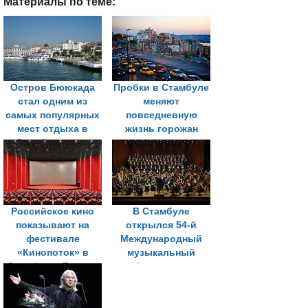
Материалы по теме:
Остров Бююкада
Пробки в Стамбуле
стал одним из
меняют
самых популярных
повседневную
мест отдыха в
жизнь горожан
Стамбуле этим
летом
Российское кино
В Стамбуле
показывают на
открылся 54-й
фестивале
Международный
«Кинопоток» в
музыкальный
Силифке в Турции
фестиваль