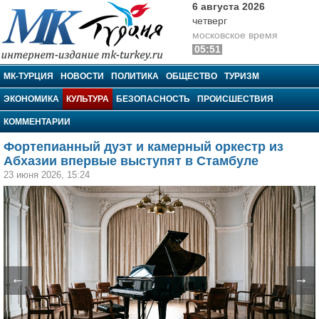
6 августа 2026
четверг
московское время
05:51
МК-Турция
МК-ТУРЦИЯ
НОВОСТИ
ПОЛИТИКА
ОБЩЕСТВО
ТУРИЗМ
ЭКОНОМИКА
КУЛЬТУРА
БЕЗОПАСНОСТЬ
ПРОИСШЕСТВИЯ
КОММЕНТАРИИ
Фортепианный дуэт и камерный оркестр из
Абхазии впервые выступят в Стамбуле
23 июня 2026, 15:24
←
→