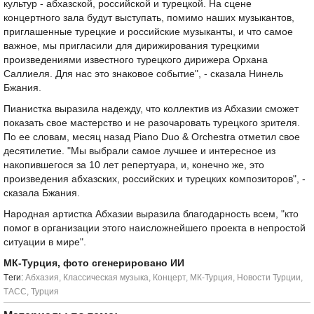
культур - абхазской, российской и турецкой. На сцене
концертного зала будут выступать, помимо наших музыкантов,
приглашенные турецкие и российские музыканты, и что самое
важное, мы пригласили для дирижирования турецкими
произведениями известного турецкого дирижера Орхана
Саллиеля. Для нас это знаковое событие", - сказала Нинель
Бжания.
Пианистка выразила надежду, что коллектив из Абхазии сможет
показать свое мастерство и не разочаровать турецкого зрителя.
По ее словам, месяц назад Piano Duo & Orchestra отметил свое
десятилетие. "Мы выбрали самое лучшее и интересное из
накопившегося за 10 лет репертуара, и, конечно же, это
произведения абхазских, российских и турецких композиторов", -
сказала Бжания.
Народная артистка Абхазии выразила благодарность всем, "кто
помог в организации этого наисложнейшего проекта в непростой
ситуации в мире".
МК-Турция, фото сгенерировано ИИ
Tеги:
Абхазия
,
Классическая музыка
,
Концерт
,
МК-Турция
,
Новости Турции
,
ТАСС
,
Турция