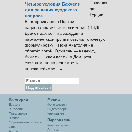
Четыре условия Бахчели
для решения курдского
вопроса
Во вторник лидер Партии
националистического движения (ПНД)
Девлет Бахчели на заседании
парламентской группы озвучил ключевую
формулировку: «Пока Анатолия не
обретёт покой, Оджалан — надежду,
Ахметы — свои посты, а Демирташ —
свой дом, наша решимость
непоколебима». →
Категории
Медиа
Евразия
Фотогалерея
В России
Видеогалеря
Популярное
Карикатуры
В мире
Персоналии
Образование и Наука
Комментарии
Спорт
Авторы
Анализ