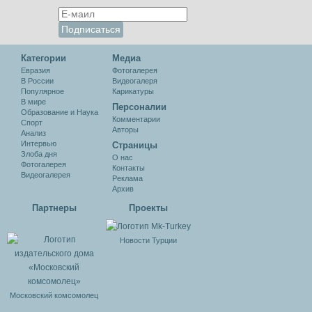
Категории
Медиа
Евразия
Фотогалерея
В России
Видеогалеря
Популярное
Карикатуры
В мире
Персоналии
Образование и Наука
Комментарии
Спорт
Авторы
Анализ
Интервью
Cтраницы
Злоба дня
О нас
Фотогалерея
Контакты
Видеогалерея
Реклама
Архив
Партнеры
Проекты
Новости Турции
Московский комсомолец