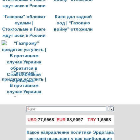
“Газпром” обложат
Киев дал задний
судами |
ход | “Газовую
Стокгольме и Гааге
войну” отложили
ждут иски к России
“Газпрому”
придется уступить |
В противном
случае Украина
обратится в
Стокгольмский
арбитраж
USD
77,9568
EUR
88,9097
TRY
1,6598
Какое направление политики Эрдогана
сегодня вызывает у вас наибольшие