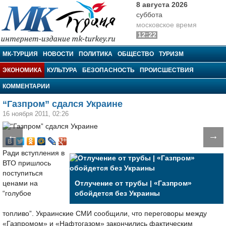
8 августа 2026
суббота
московское время
12:22
МК-Турция
МК-ТУРЦИЯ
НОВОСТИ
ПОЛИТИКА
ОБЩЕСТВО
ТУРИЗМ
ЭКОНОМИКА
КУЛЬТУРА
БЕЗОПАСНОСТЬ
ПРОИСШЕСТВИЯ
КОММЕНТАРИИ
“Газпром” сдался Украине
16 ноября 2011, 02:26
←
→
Ради вступления в
ВТО пришлось
поступиться
ценами на
Отлучение от трубы | «Газпром»
“голубое
обойдется без Украины
топливо”. Украинские СМИ сообщили, что переговоры между
«Газпромом» и «Нафтогазом» закончились фактическим