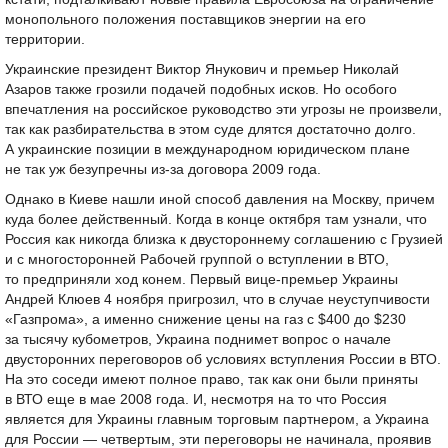
монопольного положения поставщиков энергии на его
территории.
Украинские президент Виктор Янукович и премьер Николай
Азаров также грозили подачей подобных исков. Но особого
впечатления на российское руководство эти угрозы не произвели,
так как разбирательства в этом суде длятся достаточно долго.
А украинские позиции в международном юридическом плане
не так уж безупречны из-за договора 2009 года.
Однако в Киеве нашли иной способ давления на Москву, причем
куда более действенный. Когда в конце октября там узнали, что
Россия как никогда близка к двустороннему соглашению с Грузией
и с многосторонней Рабочей группой о вступлении в ВТО,
то предприняли ход конем. Первый вице-премьер Украины
Андрей Клюев 4 ноября пригрозил, что в случае неуступчивости
«Газпрома», а именно снижение цены на газ с $400 до $230
за тысячу кубометров, Украина поднимет вопрос о начале
двусторонних переговоров об условиях вступления России в ВТО.
На это соседи имеют полное право, так как они были приняты
в ВТО еще в мае 2008 года. И, несмотря на то что Россия
является для Украины главным торговым партнером, а Украина
для России — четвертым, эти переговоры не начинала, проявив