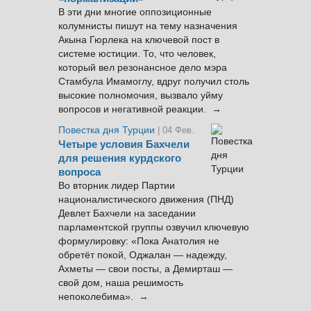
В эти дни многие оппозиционные
колумнисты пишут на тему назначения
Акына Гюрлека на ключевой пост в
системе юстиции. То, что человек,
который вел резонансное дело мэра
Стамбула Имамоглу, вдруг получил столь
высокие полномочия, вызвало уйму
вопросов и негативной реакции. →
Повестка дня Турции
| 04 Фев.
Четыре условия Бахчели
для решения курдского
вопроса
Во вторник лидер Партии
националистического движения (ПНД)
Девлет Бахчели на заседании
парламентской группы озвучил ключевую
формулировку: «Пока Анатолия не
обретёт покой, Оджалан — надежду,
Ахметы — свои посты, а Демирташ —
свой дом, наша решимость
непоколебима». →