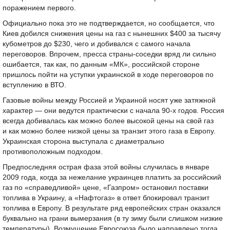
поражением первого.
Официально пока это не подтверждается, но сообщается, что
Киев добился снижения цены на газ с нынешних $400 за тысячу
кубометров до $230, чего и добивался с самого начала
переговоров. Впрочем, пресса страны-соседки вряд ли сильно
ошибается, так как, по данным «МК», российской стороне
пришлось пойти на уступки украинской в ходе переговоров по
вступлению в ВТО.
Газовые войны между Россией и Украиной носят уже затяжной
характер — они ведутся практически с начала
90-х
годов. Россия
всегда добивалась как можно более высокой цены на свой газ
и как можно более низкой цены за транзит этого газа в Европу.
Украинская сторона выступала с диаметрально
противоположным подходом.
Предпоследняя острая фаза этой войны случилась в январе
2009 года, когда за нежелание украинцев платить за российский
газ по «справедливой» цене, «Газпром» остановил поставки
топлива в Украину, а «Нафтогаз» в ответ блокировал транзит
топлива в Европу. В результате ряд европейских стран оказался
буквально на грани вымерзания (в ту зиму были слишком низкие
температуры). Возмущение Евросоюза было направлено тогда