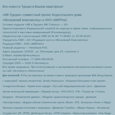
Все новости Турции в Вашем смартфоне!
«МК-Турция» совместный проект Издательского дома
«Московский комсомолец»
и АНО «МИРНаС
Сетевое издание «МК в Турции» MK-Turkey.ru — 16+
Зарегистрировано Федеральной службой по надзору в сфере связи, информационных
технологий и массовых коммуникаций (Роскомнадзор).
Свидетельство о регистрации СМИ Эл № ФС 77-66061 от 10.06.2016 г.
Учредитель СМИ – АО «Редакция газеты «Московский Комсомолец»
Редакция СМИ – АНО «МИРНаС»
Главный редактор — Ниязбаев Я.Ю.
Адрес редакции: 115035 , ул. Пятницкая, дом 25, строение 1.
Е-Маил: redaktor@mk-turkey.ru
Контактный телефон: +7 (499) 390-08-91
Copyright 2003 — 2026 © mk-turkey.ru
Все права защищены. При использовании и цитировании материалов активная ссылка
на сайт mk-turkey.ru обязательна!
Для читателей
: В России признаны экстремистскими и запрещены организации ФБК (Фонд борьбы
с коррупцией, признан иноагентом), Штабы Навального, «Национал-большевистская партия»,
«Свидетели Иеговы», «Армия воли народа», «Русский общенациональный союз», «Движение
против нелегальной иммиграции», «Правый сектор», УНА-УНСО, УПА, «Тризуб им. Степана
Бандеры», «Мизантропик дивижн», «Меджлис крымскотатарского народа», движение
«Артподготовка», общероссийская политическая партия «Воля», АУЕ, батальоны «Азов» и Айдар″.
Признаны террористическими и запрещены: «Движение Талибан», «Имарат Кавказ», «Исламское
государство» (ИГ, ИГИЛ), Джебхад-ан-Нусра, «АУМ Синрике», «Братья-мусульмане», «Аль-Каида