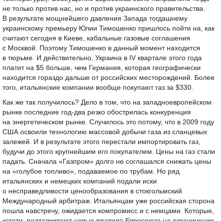
не только против нас, но и против украинского правительства.
В результате мощнейшего давления Запада тогдашнему
украинскому премьеру Юлии Тимошенко пришлось пойти на, как
считают сегодня в Киеве, кабальные газовые соглашения
с Москвой. Поэтому Тимошенко в данный момент находится
в тюрьме. И действительно, Украина в IV квартале этого года
платит на $5 больше, чем Германия, которая географически
находится гораздо дальше от российских месторождений. Более
того, итальянские компании вообще покупают газ за $330.
Как же так получилось? Дело в том, что на западноевропейском
рынке последние год-два резко обострилась конкуренция
на энергетическом рынке. Случилось это потому, что в 2009 году
США освоили технологию массовой добычи газа из сланцевых
залежей. И в результате этого перестали импортировать газ,
будучи до этого крупнейшим его покупателем. Цены на газ стали
падать. Сначала «Газпром» долго не соглашался снижать цены
на «голубое топливо», подаваемое по трубам. Но ряд
итальянских и немецких компаний подали иски
о несправедливости ценообразования в стокгольмский
Международный арбитраж. Итальянцам уже российская сторона
пошла навстречу, ожидается компромисс и с немцами. Которые,
кстати, подталкивают новые правила Евросоюза на ограничение