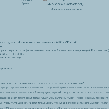
Архив
Московский комсомолец
ьского дома
«Московский комсомолец»
и АНО «МИРНаС
6+
ру в сфере связи, информационных технологий и массовых коммуникаций (Роскомнадзор)
061 от 10.06.2016 г.
ский Комсомолец»
строение 1.
вании материалов активная ссылка на сайт mk-turkey.ru обязательна!
запрещены организации ФБК (Фонд борьбы с коррупцией, признан иноагентом), Штабы Навального, «На
з», «Движение против нелегальной иммиграции», «Правый сектор», УНА-УНСО, УПА, «Тризуб им. Сте
 общероссийская политическая партия «Воля», АУЕ, батальоны «Азов» и Айдар″. Признаны террорист
-ан-Нусра, «АУМ Синрике», «Братья-мусульмане», «Аль-Каида в странах исламского Магриба», «Сеть»
а». СМИ-иноагентами признаны: телеканал «Дождь», «Медуза», «Важные истории», «Голос Америки», 