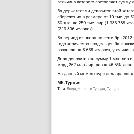
величина которого составляет сумму д
За держателями депозитов этой катег
сбережения в размере от 10 тыс. до 50
50 тыс. до 250 тыс. лир (1 333 789 че
(226 306 человек).
За период с января по сентябрь 2012
года количество владельцев банковски
возросло на 6 669 человек, увеличивш
Доля депозитов на сумму 1 млн лир 
млрд 262 млн лир, равна 46,5%, депо
На данный момент курс доллара соста
МК-Турция
Tеги:
Люди
,
Новости Турции
,
Турция