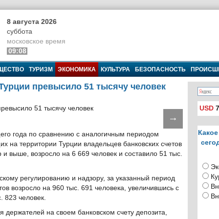
8 августа 2026
суббота
московское время
09:08
ЩЕСТВО
ТУРИЗМ
ЭКОНОМИКА
КУЛЬТУРА
БЕЗОПАСНОСТЬ
ПРОИСШ
Турции превысило 51 тысячу человек
USD
7
→
Какое
щего года по сравнению с аналогичным периодом
сего
х на территории Турции владельцев банковских счетов
и выше, возросло на 6 669 человек и составило 51 тыс.
Эк
Ку
скому регулированию и надзору, за указанный период
Вн
ов возросло на 960 тыс. 691 человека, увеличившись с
Вн
. 823 человек.
я держателей на своем банковском счету депозита,