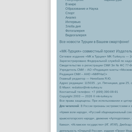
В мире
Образование и Наука
Спорт
Анализ
Интервью
Злоба дня
Фотогалерея
Видеогалерея
Все новости Турции в Вашем смартфоне!
«МК-Турция» совместный проект Издател
Сетевое издание «МК в Турции» MK-Turkey.ru — 1
Зарегистрировано Федеральной службой по надзо
Свидетельство о регистрации СМИ Эл № ФС 77-66
Учредитель СМИ – АО «Редакция газеты «Москов
Редакция СМИ – АНО «МИРНаС»
Главный редактор — Ниязбаев Я.Ю.
Адрес редакции: 115035 , ул. Пятницкая, дом 25, 
Е-Маил: redaktor@mk-turkey.ru
Контактный телефон: +7 (499) 390-08-91
Copyright 2003 — 2026 © mk-turkey.ru
Все права защищены. При использовании и цитиро
Для читателей
: В России признаны экстремистскими и 
«Армия воли народа», «Русский общенациональный сою
крымскотатарского народа», движение «Артподготовка»,
Кавказ», «Исламское государство» (ИГ, ИГИЛ), Джебхад
деятельность «Открытой России», издания «Проект Меди