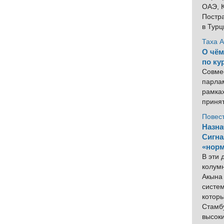
ОАЭ, К
Постра
в Тур
Таха 
О чём
по ку
Совме
парлам
рамка
приня
Повес
Назна
Сигна
«норм
В эти
колум
Акына 
систем
котор
Стамбу
высок