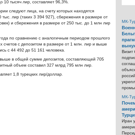
о 10 тысяч лир, составляет 96,3%.
ории следуют лица, на счету которых находятся
 тыс. лир (таких 3 394 927), сбережения в размере от
МК-Ту
ловек) и сбережения в размере от 250 тыс. до 1 млн лир
Военн
Бельг
 года по сравнению с аналогичным периодом прошлого
прагм
х счетов с депозитом в размере от 1 млн. лир и выше
выну
ись с 44 492 до 51 161 человека.
Визит
подпи
и выше в общей сумме депозитов, составляющей 705
согла
зитный объем составил 327 млрд 795 млн лир.
объяс
вляет 1,8 турецких лир/доллар.
росси
укреп
промы
МК-Ту
Почем
амери
Турци
Иран у
америк
Персид