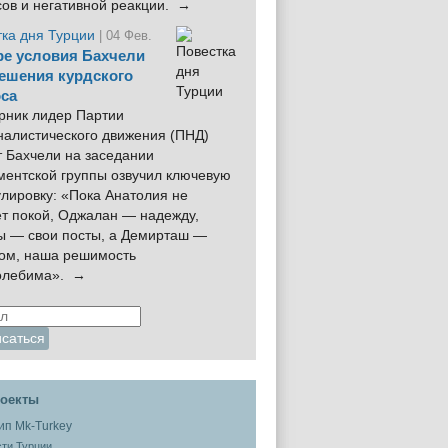
сов и негативной реакции. →
тка дня Турции
| 04 Фев.
е условия Бахчели
ешения курдского
са
рник лидер Партии
налистического движения (ПНД)
 Бахчели на заседании
ментской группы озвучил ключевую
лировку: «Пока Анатолия не
ёт покой, Оджалан — надежду,
ы — свои посты, а Демирташ —
дом, наша решимость
олебима». →
оекты
ти Турции