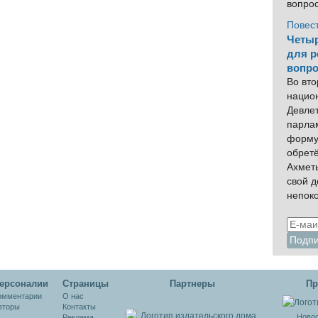
вопро
Повес
Четыр
для р
вопро
Во вто
нацио
Девлет
парла
форму
обрет
Ахмет
свой 
непок
ерсоналии
Cтраницы
Партнеры
Пр
омментарии
О нас
вторы
Контакты
Новос
Реклама