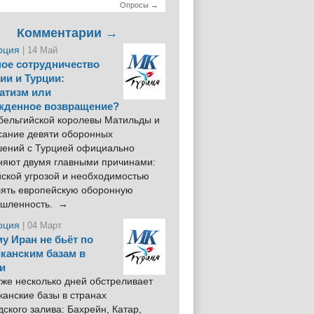
Опросы →
Комментарии →
рция
| 14 Май
ое сотрудничество
ии и Турции:
атизм или
жденное возвращение?
 бельгийской королевы Матильды и
сание девяти оборонных
шений с Турцией официально
няют двумя главными причинами:
йской угрозой и необходимостью
лять европейскую оборонную
шленность. →
рция
| 04 Март
у Иран не бьёт по
канским базам в
и
же несколько дней обстреливает
анские базы в странах
ского залива: Бахрейн, Катар,