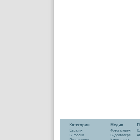
Категории
Медиа
П
Евразия
Фотогалерея
К
В России
Видеогалеря
А
Популярное
Карикатуры