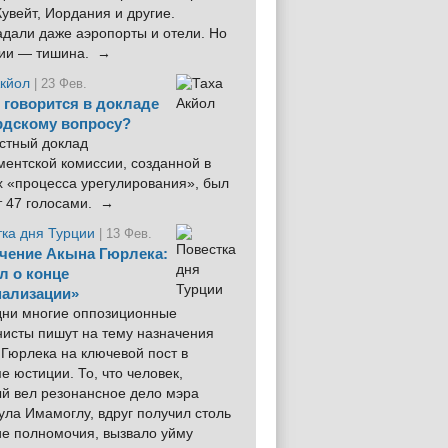
увейт, Иордания и другие.
дали даже аэропорты и отели. Но
ции — тишина. →
Акйол
| 23 Фев.
 говорится в докладе
рдскому вопросу?
стный доклад
ентской комиссии, созданной в
х «процесса урегулирования», был
т 47 голосами. →
тка дня Турции
| 13 Фев.
чение Акына Гюрлека:
л о конце
ализации»
 дни многие оппозиционные
нисты пишут на тему назначения
Гюрлека на ключевой пост в
е юстиции. То, что человек,
ый вел резонансное дело мэра
ла Имамоглу, вдруг получил столь
ие полномочия, вызвало уйму