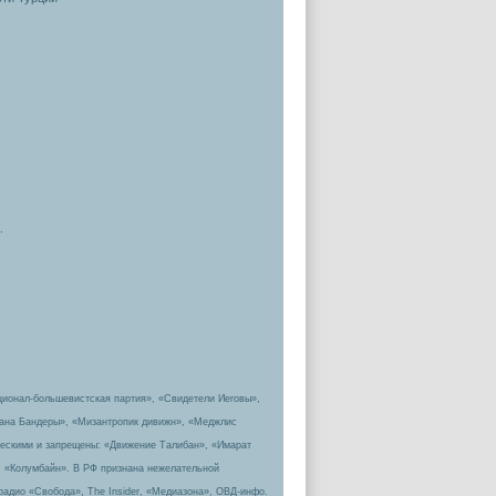
.
ционал-большевистская партия», «Свидетели Иеговы»,
пана Бандеры», «Мизантропик дивижн», «Меджлис
ическими и запрещены: «Движение Талибан», «Имарат
, «Колумбайн». В РФ признана нежелательной
радио «Свобода», The Insider, «Медиазона», ОВД-инфо.