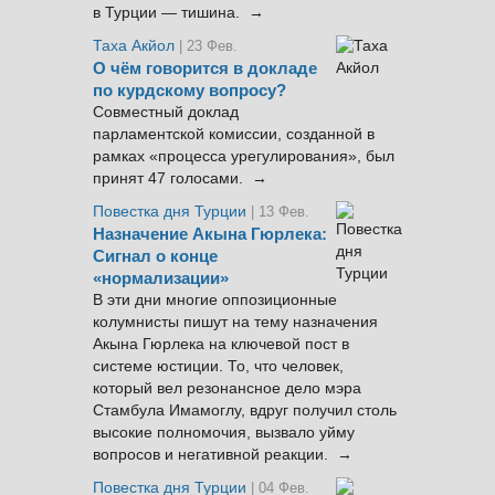
в Турции — тишина. →
Таха Акйол
| 23 Фев.
О чём говорится в докладе
по курдскому вопросу?
Совместный доклад
парламентской комиссии, созданной в
рамках «процесса урегулирования», был
принят 47 голосами. →
Повестка дня Турции
| 13 Фев.
Назначение Акына Гюрлека:
Сигнал о конце
«нормализации»
В эти дни многие оппозиционные
колумнисты пишут на тему назначения
Акына Гюрлека на ключевой пост в
системе юстиции. То, что человек,
который вел резонансное дело мэра
Стамбула Имамоглу, вдруг получил столь
высокие полномочия, вызвало уйму
вопросов и негативной реакции. →
Повестка дня Турции
| 04 Фев.