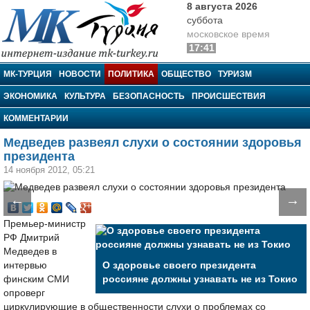
8 августа 2026
суббота
московское время
17:41
МК-Турция
МК-ТУРЦИЯ
НОВОСТИ
ПОЛИТИКА
ОБЩЕСТВО
ТУРИЗМ
ЭКОНОМИКА
КУЛЬТУРА
БЕЗОПАСНОСТЬ
ПРОИСШЕСТВИЯ
КОММЕНТАРИИ
Медведев развеял слухи о состоянии здоровья
президента
14 ноября 2012, 05:21
←
→
Премьер-министр
РФ Дмитрий
Медведев в
интервью
О здоровье своего президента
финским СМИ
россияне должны узнавать не из Токио
опроверг
циркулирующие в общественности слухи о проблемах со