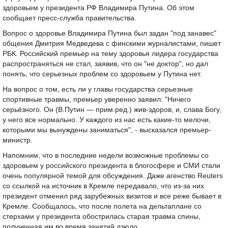
здоровьем у президента РФ Владимира Путина. Об этом
сообщает пресс-служба правительства.
Вопрос о здоровье Владимира Путина был задан "под занавес"
общения Дмитрия Медведева с финскими журналистами, пишет
РБК. Российский премьер на тему здоровья лидера государства
распространяться не стал, заявив, что он "не доктор", но дал
понять, что серьезных проблем со здоровьем у Путина нет.
На вопрос о том, есть ли у главы государства серьезные
спортивные травмы, премьер уверенно заявил: "Ничего
серьёзного. Он (В.Путин — прим.ред.) жив-здоров, и, слава Богу,
у него все нормально. У каждого из нас есть какие-то мелочи,
которыми мы вынуждены заниматься", - высказался премьер-
министр.
Напомним, что в последние недели возможные проблемы со
здоровьем у российского президента в блогосфере и СМИ стали
очень популярной темой для обсуждения. Даже агенство Reuters
со ссылкой на источник в Кремле передавало, что из-за них
президент отменил ряд зарубежных визитов и все реже бывает в
Кремле. Сообщалось, что после полета на дельтаплане со
стерхами у президента обострилась старая травма спины,
полученная им во время занятий дзюдо.