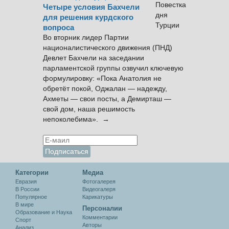
Четыре условия Бахчели
для решения курдского
вопроса
Во вторник лидер Партии
националистического движения (ПНД)
Девлет Бахчели на заседании
парламентской группы озвучил ключевую
формулировку: «Пока Анатолия не
обретёт покой, Оджалан — надежду,
Ахметы — свои посты, а Демирташ —
свой дом, наша решимость
непоколебима». →
Категории
Медиа
Евразия
Фотогалерея
В России
Видеогалеря
Популярное
Карикатуры
В мире
Персоналии
Образование и Наука
Комментарии
Спорт
Авторы
Анализ