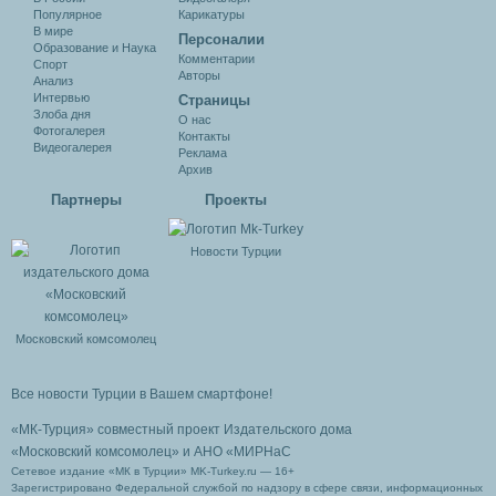
Популярное
Карикатуры
В мире
Персоналии
Образование и Наука
Комментарии
Спорт
Авторы
Анализ
Интервью
Cтраницы
Злоба дня
О нас
Фотогалерея
Контакты
Видеогалерея
Реклама
Архив
Партнеры
Проекты
Новости Турции
Московский комсомолец
Все новости Турции в Вашем смартфоне!
«МК-Турция» совместный проект Издательского дома
«Московский комсомолец»
и АНО «МИРНаС
Сетевое издание «МК в Турции» MK-Turkey.ru — 16+
Зарегистрировано Федеральной службой по надзору в сфере связи, информационных