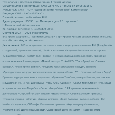
технологий и массовых коммуникаций (Роскомнадзор).
Свидетельство о регистрации СМИ Эл № ФС 77-66061 от 10.06.2016 г.
Учредитель СМИ – АО «Редакция газеты «Московский Комсомолец»
Редакция СМИ – АНО «МИРНаС»
Главный редактор — Ниязбаев Я.Ю.
Адрес редакции: 115035 , ул. Пятницкая, дом 25, строение 1.
Е-Маил: redaktor@mk-turkey.ru
Контактный телефон: +7 (499) 390-08-91
Copyright 2003 — 2026 © mk-turkey.ru
Все права защищены. При использовании и цитировании материалов активная ссылка
на сайт mk-turkey.ru обязательна!
Для читателей
: В России признаны экстремистскими и запрещены организации ФБК (Фонд борьбы
с коррупцией, признан иноагентом), Штабы Навального, «Национал-большевистская партия»,
«Свидетели Иеговы», «Армия воли народа», «Русский общенациональный союз», «Движение
против нелегальной иммиграции», «Правый сектор», УНА-УНСО, УПА, «Тризуб им. Степана
Бандеры», «Мизантропик дивижн», «Меджлис крымскотатарского народа», движение
«Артподготовка», общероссийская политическая партия «Воля», АУЕ, батальоны «Азов» и Айдар″.
Признаны террористическими и запрещены: «Движение Талибан», «Имарат Кавказ», «Исламское
государство» (ИГ, ИГИЛ), Джебхад-ан-Нусра, «АУМ Синрике», «Братья-мусульмане», «Аль-Каида
в странах исламского Магриба», «Сеть», «Колумбайн». В РФ признана нежелательной
деятельность «Открытой России», издания «Проект Медиа». СМИ-иноагентами признаны:
телеканал «Дождь», «Медуза», «Важные истории», «Голос Америки», радио «Свобода», The
Insider, «Медиазона», ОВД-инфо. Иноагентами признаны общество/центр «Мемориал»,
«Аналитический Центр Юрия Левады», Сахаровский центр. Instagram и Facebook (Metа)