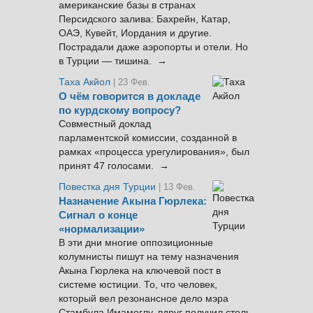
американские базы в странах
Персидского залива: Бахрейн, Катар,
ОАЭ, Кувейт, Иордания и другие.
Пострадали даже аэропорты и отели. Но
в Турции — тишина. →
Таха Акйол
| 23 Фев.
О чём говорится в докладе
по курдскому вопросу?
Совместный доклад
парламентской комиссии, созданной в
рамках «процесса урегулирования», был
принят 47 голосами. →
Повестка дня Турции
| 13 Фев.
Назначение Акына Гюрлека:
Сигнал о конце
«нормализации»
В эти дни многие оппозиционные
колумнисты пишут на тему назначения
Акына Гюрлека на ключевой пост в
системе юстиции. То, что человек,
который вел резонансное дело мэра
Стамбула Имамоглу, вдруг получил столь