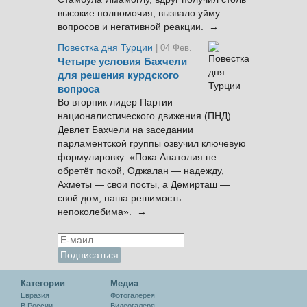
высокие полномочия, вызвало уйму
вопросов и негативной реакции. →
Повестка дня Турции
| 04 Фев.
Четыре условия Бахчели
для решения курдского
вопроса
Во вторник лидер Партии
националистического движения (ПНД)
Девлет Бахчели на заседании
парламентской группы озвучил ключевую
формулировку: «Пока Анатолия не
обретёт покой, Оджалан — надежду,
Ахметы — свои посты, а Демирташ —
свой дом, наша решимость
непоколебима». →
Категории
Медиа
Евразия
Фотогалерея
В России
Видеогалеря